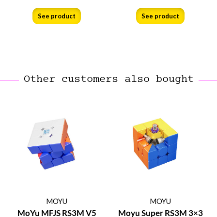
See product
See product
Other customers also bought
MOYU
MOYU
MoYu MFJS RS3M V5
Moyu Super RS3M 3×3