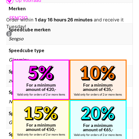
Merken
SENGSO
Order within
1 day 16 hours 26 minutes
and receive it
Tuesday!
Speedcube merken
Sengso
Speedcube type
Gigaminx
Speedcube kleur
zwart
For a minimum
For a minimum
amount of €20,-
amount of €35,-
Speedcube bundels
Valid only for orders of 2 or more items
Valid only for orders of 2 or more items
Nee
Speedcube magneten
Geen
For a minimum
For a minimum
amount of €50,-
amount of €65,-
Speedcube prijsklasse
Valid only for orders of 2 or more items
Valid only for orders of 2 or more items