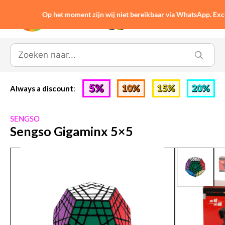
Op het moment zijn wij niet bereikbaar via WhatsApp. Ex
0
Always a discount
:
SENGSO
Sengso Gigaminx 5×5