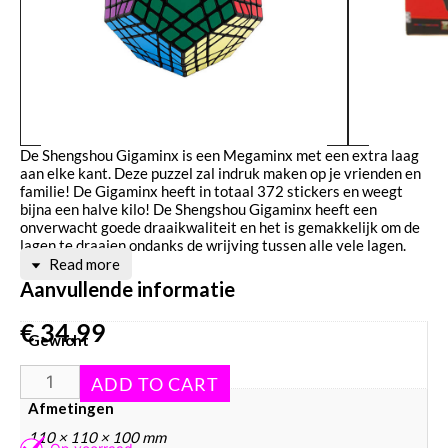
De Shengshou Gigaminx is een Megaminx met een extra laag
aan elke kant. Deze puzzel zal indruk maken op je vrienden en
familie! De Gigaminx heeft in totaal 372 stickers en weegt
bijna een halve kilo! De Shengshou Gigaminx heeft een
onverwacht goede draaikwaliteit en het is gemakkelijk om de
lagen te draaien ondanks de wrijving tussen alle vele lagen.
Read more
Aanvullende informatie
€
34,99
Gewicht
440 g
Afmetingen
110 × 110 × 100 mm