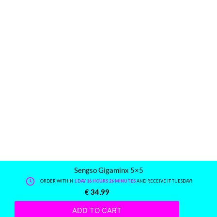
Sengso Gigaminx 5×5
ORDER WITHIN
1 DAY 16 HOURS 26 MINUTES
AND RECEIVE IT TUESDAY!
€
34,99
ADD TO CART