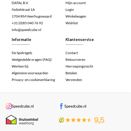
DATAL B.V.
Mijn account
Nobelstraat 1A
Login
1704 RM Heerhugowaard
Winkelwagen
+31 (0)85 040 76 92
Wishlist
info@speedcube.nl
Informatie
Klantenservice
De Spelregels
Contact
Veelgestelde vragen (FAQ)
Retourneren
Werken bij
Herroepingsrecht
Algemene voorwaarden
Betalen
Privacy- en cookieverklaring
Verzenden
Speedcube.nl
Speedcube.nl