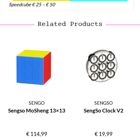
Speedcube € 25 – € 50
Related Products
SENGO
SENGSO
Sengso MoSheng 13×13
SengSo Clock V2
€
114,99
€
19,99