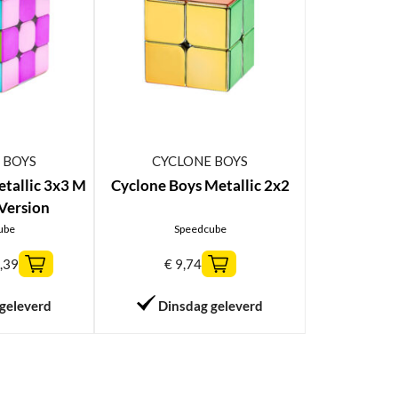
 BOYS
CYCLONE BOYS
tallic 3x3 M
Cyclone Boys Metallic 2x2
Version
ube
Speedcube
,39
€
9,74
geleverd
Dinsdag geleverd