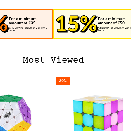
For a minimum
For a minimum
amount of €35,-
amount of €50,-
Valid only for orders of 2 or more
Valid only for orders of 2 or
items
items
Most Viewed
20%