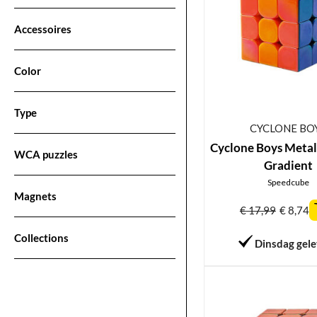
Accessoires
Color
Type
CYCLONE BO
Cyclone Boys Metal
WCA puzzles
Gradient
Speedcube
Magnets
€
17,99
€
8,74
Collections
Dinsdag gel