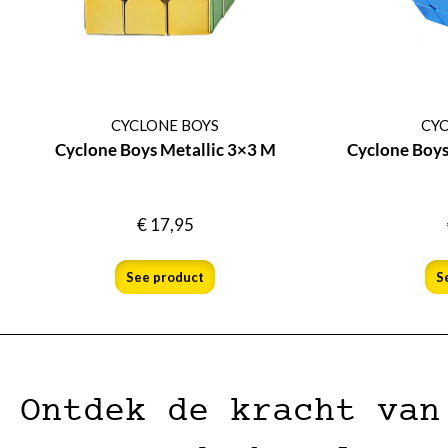
CYCLONE BOYS
CYC
Cyclone Boys Metallic 3×3 M
Cyclone Boy
€
17,95
See product
S
Ontdek de kracht van