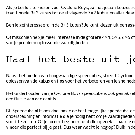
Als je besluit te kiezen voor Cyclone Boys, zal het je aan keuze
traditionele 3×3 kubus tot de uitdagende 7×7 kubus en alles daar
Ben je geïnteresseerd in de 3×3 kubus? Je kunt kiezen uit een ass
Of misschien heb je meer interesse in de grotere 4×4, 5×5, 6×6 
van je probleemoplossende vaardigheden.
Haal het beste uit j
Naast het bieden van hoogwaardige speedcubes, streeft Cyclone 
oplossen van de kubus en tips voor het verbeteren van je snelhed
Het onderhouden van je Cyclone Boys speedcube is ook gemakkel
een fluitje van een cent is.
Bij Speedcube.nl is ons doel om je de best mogelijke speedcube-e
ondersteuning en informatie die je nodig hebt om je vaardigheden 
voort te zetten. Of je nu een beginner bent die op zoek is naar je
vinden die perfect bij je past. Dus waar wacht je nog op? Duik i