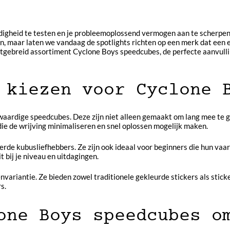
endigheid te testen en je probleemoplossend vermogen aan te scherp
zen, maar laten we vandaag de spotlights richten op een merk dat een
tgebreid assortiment Cyclone Boys speedcubes, de perfecte aanvullin
 kiezen voor Cyclone 
ardige speedcubes. Deze zijn niet alleen gemaakt om lang mee te gaa
die de wrijving minimaliseren en snel oplossen mogelijk maken.
rde kubusliefhebbers. Ze zijn ook ideaal voor beginners die hun vaa
t bij je niveau en uitdagingen.
ariantie. Ze bieden zowel traditionele gekleurde stickers als sticke
s.
one Boys speedcubes o