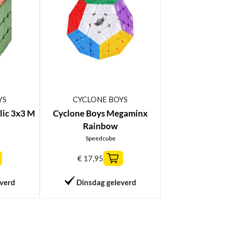
YS
CYCLONE BOYS
lic 3x3 M
Cyclone Boys Megaminx
Rainbow
Speedcube
€
17,95
everd
Dinsdag geleverd