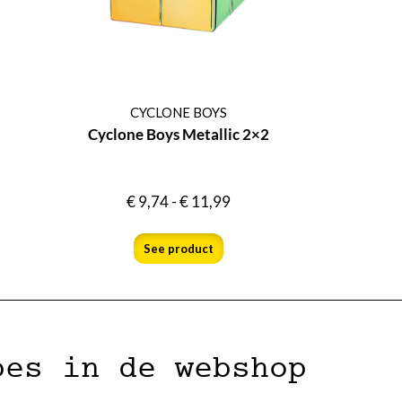
CYCLONE BOYS
Cyclone Boys Metallic 2×2
€
9,74
-
€
11,99
See product
bes in de webshop