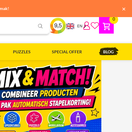
×
emak!
0
EN
PUZZLES
SPECIAL OFFER
BLOG