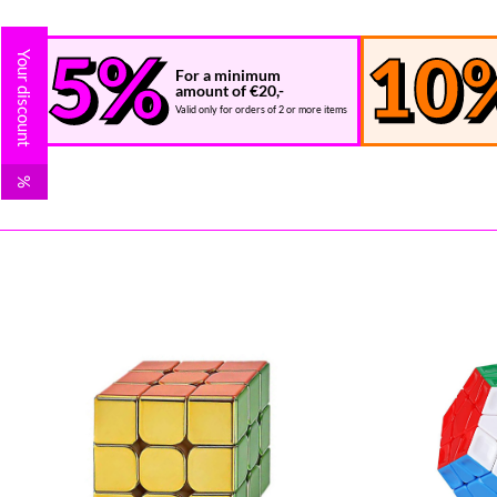
Your discount
For a minimum
amount of €20,-
Valid only for orders of 2 or more items
%