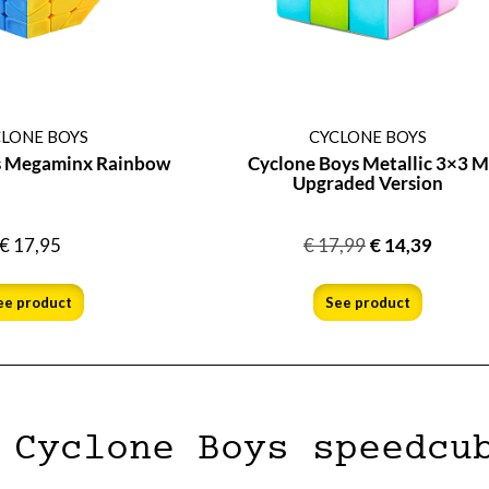
LONE BOYS
CYCLONE BOYS
s Megaminx Rainbow
Cyclone Boys Metallic 3×3 M
Upgraded Version
€
17,95
€
17,99
€
14,39
ee product
See product
 Cyclone Boys speedcu