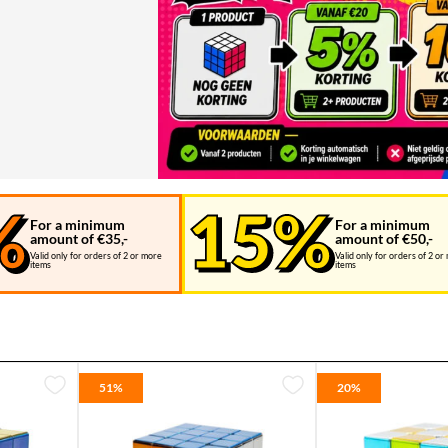
For a minimum
For a minimum
amount of €35,-
amount of €50,-
Valid only for orders of 2 or more
Valid only for orders of 2 or
items
items
51%
20%