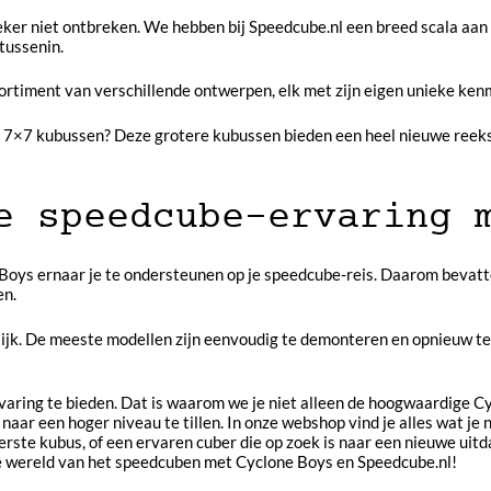
s zeker niet ontbreken. We hebben bij Speedcube.nl een breed scala a
tussenin.
ortiment van verschillende ontwerpen, elk met zijn eigen unieke kenm
of 7×7 kubussen? Deze grotere kubussen bieden een heel nieuwe reeks
e speedcube-ervaring 
Boys ernaar je te ondersteunen op je speedcube-reis. Daarom bevatt
en.
ijk. De meeste modellen zijn eenvoudig te demonteren en opnieuw 
rvaring te bieden. Dat is waarom we je niet alleen de hoogwaardige 
naar een hoger niveau te tillen. In onze webshop vind je alles wat j
 eerste kubus, of een ervaren cuber die op zoek is naar een nieuwe ui
n de wereld van het speedcuben met Cyclone Boys en Speedcube.nl!