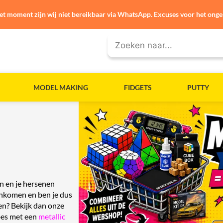
et moment zijn wij niet bereikbaar via WhatsApp. Excuses voor het ong
MODEL MAKING
FIDGETS
PUTTY
n en je hersenen
ankomen en ben je dus
en? Bekijk dan onze
bes met een
metallic