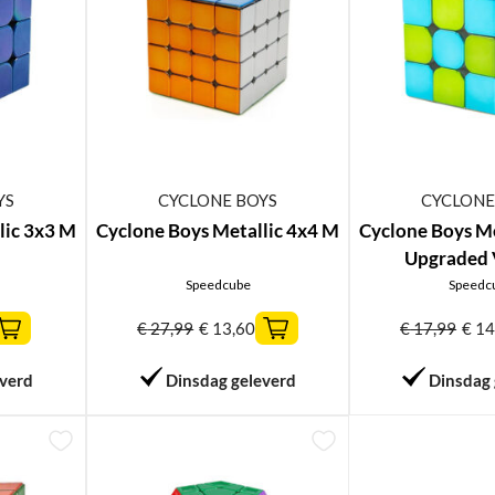
YS
CYCLONE BOYS
CYCLONE
lic 3x3 M
Cyclone Boys Metallic 4x4 M
Cyclone Boys Me
Upgraded 
Speedcube
Speedc
€
27,99
€
13,60
€
17,99
€
14
everd
Dinsdag geleverd
Dinsdag 