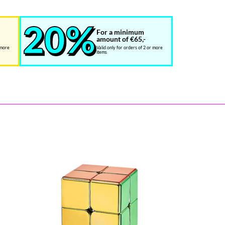
For a minimum
amount of €65,-
 more
Valid only for orders of 2 or more
items