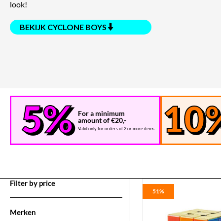
look!
BEKIJK CYCLONE BOYS
For a minimum
amount of €20,-
Valid only for orders of 2 or more items
Filter by price
51%
Merken