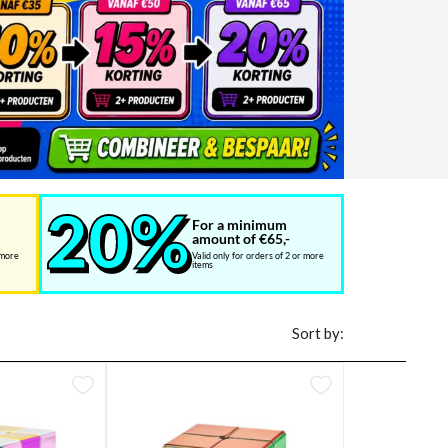
For a minimum
amount of €65,-
 more
Valid only for orders of 2 or more
items
Sort by: