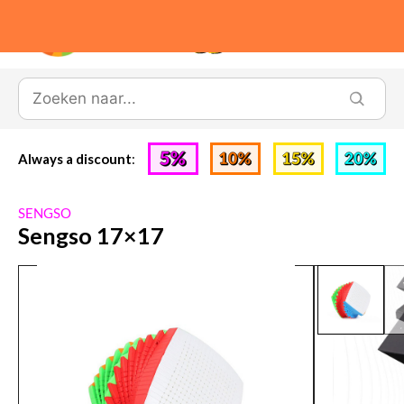
0
Always a discount
:
SENGSO
Sengso 17×17