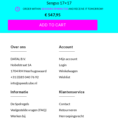
Sengso 17×17
ORDER WITHIN
02 HOURS 59 MINUTES
AND RECEIVE IT TOMORROW!
€
547,95
ADD TO CART
Over ons
Account
DATAL B.V.
Mijn account
Nobelstraat 1A
Login
1704 RM Heerhugowaard
Winkelwagen
+31 (0)85 040 76 92
Wishlist
info@speedcube.nl
Informatie
Klantenservice
De Spelregels
Contact
Veelgestelde vragen (FAQ)
Retourneren
Werken bij
Herroepingsrecht