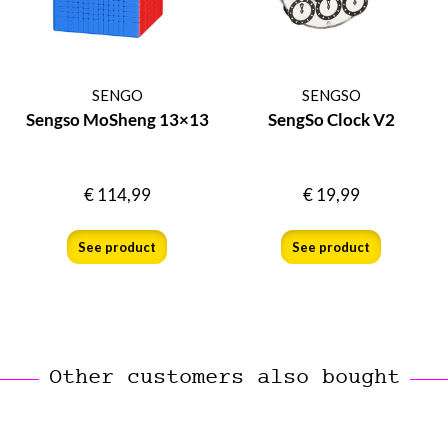
SENGO
SENGSO
Sengso MoSheng 13×13
SengSo Clock V2
€
114,99
€
19,99
See product
See product
Other customers also bought