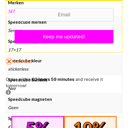
Merken
SENGSO
Speedcube merken
Sengso
Speedcube type
17×17
Speedcube kleur
Sold Out
stickerless
Order within
02 hours 59 minutes
and receive it
Speedcube bundels
tomorrow!
Nee
Speedcube magneten
Geen
Speedcube prijsklasse
€ 100 en hoger