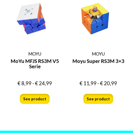
MOYU
MOYU
MoYu MFJS RS3M V5
Moyu Super RS3M 3×3
Serie
€
8,99
-
€
24,99
€
11,99
-
€
20,99
See product
See product