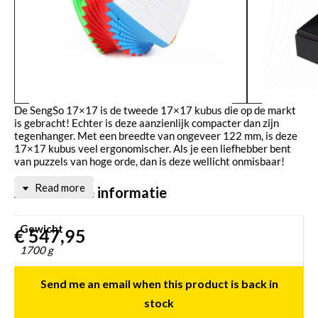
De SengSo 17×17 is de tweede 17×17 kubus die op de markt
is gebracht! Echter is deze aanzienlijk compacter dan zijn
tegenhanger. Met een breedte van ongeveer 122 mm, is deze
17×17 kubus veel ergonomischer. Als je een liefhebber bent
van puzzels van hoge orde, dan is deze wellicht onmisbaar!
Read more
Aanvullende informatie
Gewicht
€
547,95
1700 g
Afmetingen
Send me an email when this product is back in
205 × 165 × 215 mm
stock