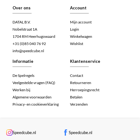
Over ons
Account
DATAL B.V.
Mijn account
Nobelstraat 1A
Login
1704 RM Heerhugowaard
Winkelwagen
+31 (0)85 040 76 92
Wishlist
info@speedcube.nl
Informatie
Klantenservice
De Spelregels
Contact
Veelgestelde vragen (FAQ)
Retourneren
Werken bij
Herroepingsrecht
Algemene voorwaarden
Betalen
Privacy- en cookieverklaring
Verzenden
Speedcube.nl
Speedcube.nl