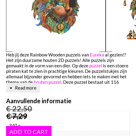
Heb jij deze Rainbow Wooden puzzels van
Eureka
al gezien!?
Het zijn duurzame houten 2D puzzels! Alle puzzels zijn
gemaakt in de vorm van een dier. Op deze
puzzel
is een stoere
piraten kat te zien in prachtige kleuren. De puzzelstukjes zijn
allemaal bijzonder gevormd en hebben iets te maken met het
thema van de
houten puzzel
. Deze puzzel bestaat uit 116
stukjes.
Read more
Aanvullende informatie
€
22,50
€
7,29
Gewicht
340 g