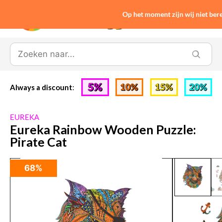
Op het moment zijn wij niet be
0
Always a discount
:
EUREKA
Eureka Rainbow Wooden Puzzle:
Pirate Cat
68%