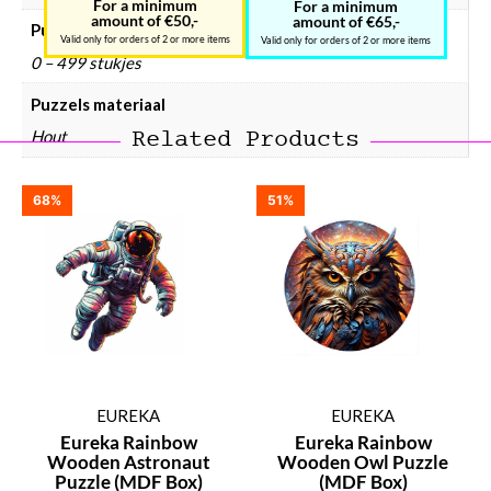
For a minimum
For a minimum
amount of €50,-
amount of €65,-
Puzzel aantal stukjes
Valid only for orders of 2 or more items
Valid only for orders of 2 or more items
0 – 499 stukjes
Puzzels materiaal
Related Products
Hout
68%
51%
EUREKA
EUREKA
Eureka Rainbow
Eureka Rainbow
Wooden Astronaut
Wooden Owl Puzzle
Puzzle (MDF Box)
(MDF Box)