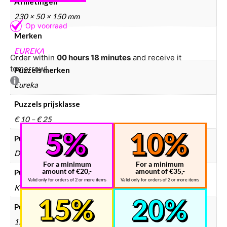
Afmetingen
230 × 50 × 150 mm
Merken
EUREKA
Order within
00 hours 18 minutes
and receive it
tomorrow!
Puzzels merken
Eureka
Puzzels prijsklasse
€ 10 – € 25
Puzzels collectie
Dieren
For a minimum
For a minimum
amount of €20,-
amount of €35,-
Puzzels doelgroep
Valid only for orders of 2 or more items
Valid only for orders of 2 or more items
Kinderen, Volwassenen
Puzzels leeftijd
12 Jaar en ouder, 6 – 9 Jaar, 9 – 12 Jaar