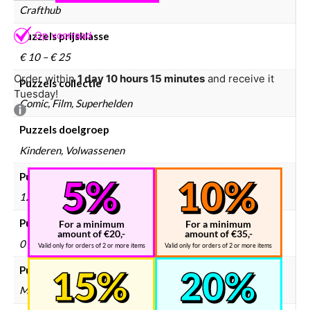
Crafthub
Puzzels prijsklasse
€ 10 – € 25
Order within
1 day 10 hours 15 minutes
and receive it
Puzzels collectie
Tuesday!
Comic, Film, Superhelden
Puzzels doelgroep
Kinderen, Volwassenen
Puzzels leeftijd
12 Jaar en ouder
Puzzel aantal stukjes
For a minimum
For a minimum
amount of €20,-
amount of €35,-
0 – 499 stukjes
Valid only for orders of 2 or more items
Valid only for orders of 2 or more items
Puzzel formaat
Medium