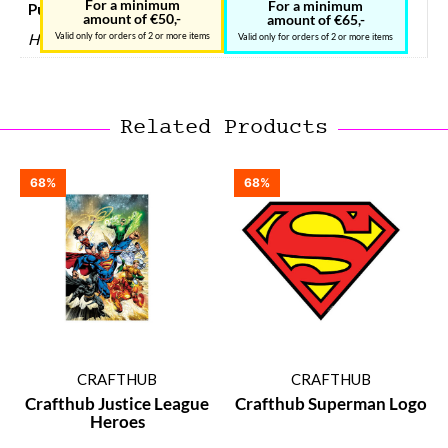
For a minimum
For a minimum
Puzzels materiaal
amount of €50,-
amount of €65,-
Hout
Valid only for orders of 2 or more items
Valid only for orders of 2 or more items
Related Products
68%
68%
CRAFTHUB
CRAFTHUB
Crafthub Justice League
Crafthub Superman Logo
Heroes