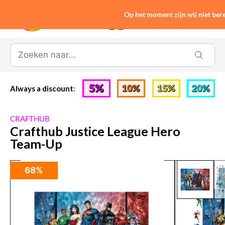
Op het moment zijn wij niet be
0
Always a discount
:
CRAFTHUB
Crafthub Justice League Hero
Team-Up
68%