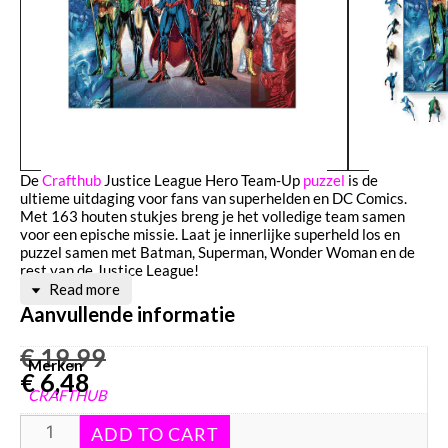
De
Crafthub
Justice League Hero Team-Up
puzzel
is de
ultieme uitdaging voor fans van superhelden en DC Comics.
Met 163 houten stukjes breng je het volledige team samen
voor een epische missie. Laat je innerlijke superheld los en
puzzel samen met Batman, Superman, Wonder Woman en de
rest van de Justice League!
Read more
Aanvullende informatie
€
19,99
Merken
€
6,48
CRAFTHUB
Puzzels merken