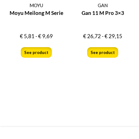
MOYU
GAN
Moyu Meilong M Serie
Gan 11 M Pro 3×3
€
5,81
-
€
9,69
€
26,72
-
€
29,15
See product
See product