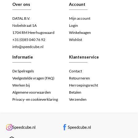
Over ons
Account
DATAL B.V.
Mijn account
Nobelstraat 1A
Login
1704 RM Heerhugowaard
Winkelwagen
+31 (0)85 040 76 92
Wishlist
info@speedcube.nl
Informatie
Klantenservice
De Spelregels
Contact
Veelgestelde vragen (FAQ)
Retourneren
Werken bij
Herroepingsrecht
Algemene voorwaarden
Betalen
Privacy- en cookieverklaring
Verzenden
Speedcube.nl
Speedcube.nl