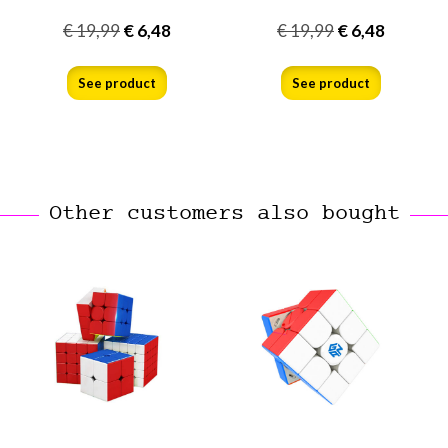
€
19,99
€
6,48
€
19,99
€
6,48
See product
See product
Other customers also bought