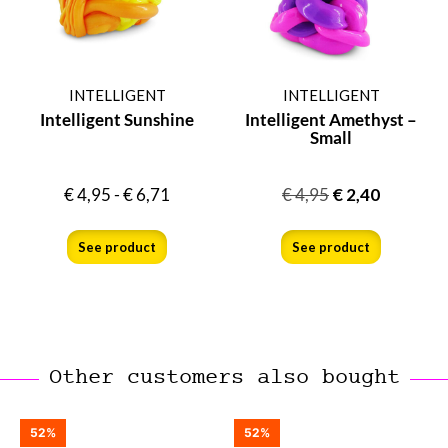
INTELLIGENT
INTELLIGENT
Intelligent Sunshine
Intelligent Amethyst –
Small
€
4,95
-
€
6,71
€
4,95
€
2,40
See product
See product
Other customers also bought
52%
52%