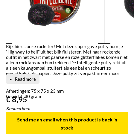
Kijk hier… onze rockster! Met deze super gave putty hoor je
“Highway to hell” uit het blik fluisteren. Met haar rockende
outfit in het zwart met paarse en roze glitterflakes komen niet
alleen rockfans aan hun trekken. De Intelligente putty rekt uit
als een kauwgombal, stuitert als een bal en scheurt zo
gemakkelijk als papier. Deze putty zit verpakt in een mooi
metalen blikje.
Read more
Afmetingen: ‎75 x 75 x 23 mm
Gewicht: 40 gram
€
8,95
Kenmerken:
+ Stevige consistentie
+ Niet plakkerig
Send me an email when this product is back in
+ Maakt geen vlekken op de handen
stock
+ Geurloos