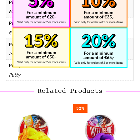
Putty formaat
Medium
For a minimum
For a minimum
amount of €20,-
amount of €35,-
Valid only for orders of 2 or more items
Valid only for orders of 2 or more items
Putty prijsklasse
€ 5 – € 10
Putty merken
For a minimum
For a minimum
Intelligente
amount of €50,-
amount of €65,-
Valid only for orders of 2 or more items
Valid only for orders of 2 or more items
Putty soort
Putty
Related Products
52%