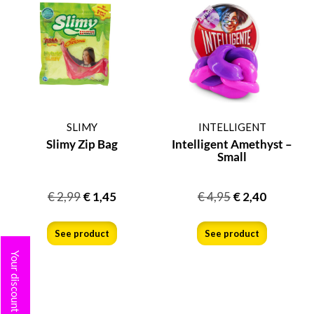
SLIMY
INTELLIGENT
Slimy Zip Bag
Intelligent Amethyst –
Small
€
2,99
€
1,45
€
4,95
€
2,40
See product
See product
Your discount