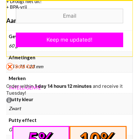
+ Droogt niet uit!
+ BPA-vrij
Aanvullende informatie
Gewicht
60 g
Afmetingen
75 × 75 × 23 mm
Sold Out
Merken
Order within
1 day 14 hours 12 minutes
and receive it
INTELLIGENTE
Tuesday!
Putty kleur
Zwart
Putty effect
Glitters