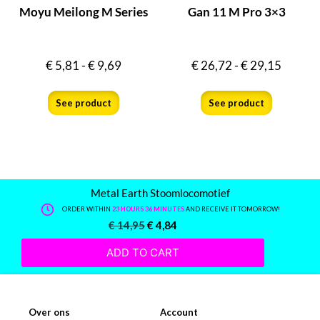
Moyu Meilong M Series
Gan 11 M Pro 3×3
€
5,81
-
€
9,69
€
26,72
-
€
29,15
See product
See product
Metal Earth Stoomlocomotief
ORDER WITHIN
23 HOURS 36 MINUTES
AND RECEIVE IT TOMORROW!
€
14,95
€
4,84
ADD TO CART
Over ons
Account