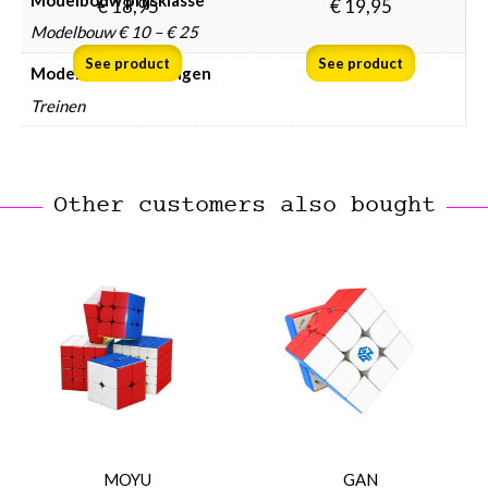
€
18,95
€
19,95
Modelbouw € 10 – € 25
See product
See product
Modelbouw voertuigen
Treinen
Other customers also bought
MOYU
GAN