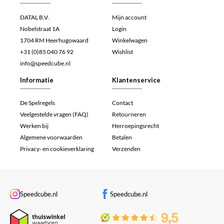
DATAL B.V.
Mijn account
Nobelstraat 1A
Login
1704 RM Heerhugowaard
Winkelwagen
+31 (0)85 040 76 92
Wishlist
info@speedcube.nl
Informatie
Klantenservice
De Spelregels
Contact
Veelgestelde vragen (FAQ)
Retourneren
Werken bij
Herroepingsrecht
Algemene voorwaarden
Betalen
Privacy- en cookieverklaring
Verzenden
Speedcube.nl
Speedcube.nl