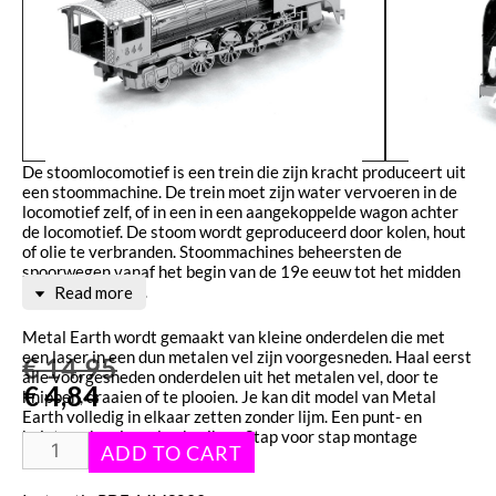
De stoomlocomotief is een trein die zijn kracht produceert uit
een stoommachine. De trein moet zijn water vervoeren in de
locomotief zelf, of in een in een aangekoppelde wagon achter
de locomotief. De stoom wordt geproduceerd door kolen, hout
of olie te verbranden. Stoommachines beheersten de
spoorwegen vanaf het begin van de 19e eeuw tot het midden
van de 20e eeuw.
Read more
Metal Earth wordt gemaakt van kleine onderdelen die met
een laser in een dun metalen vel zijn voorgesneden. Haal eerst
€
14,95
alle voorgesneden onderdelen uit het metalen vel, door te
€
4,84
knippen, draaien of te plooien. Je kan dit model van Metal
Earth volledig in elkaar zetten zonder lijm. Een punt- en
kniptang kan je wel gebruiken. Stap voor stap montage
instructies zijn bijgesloten.