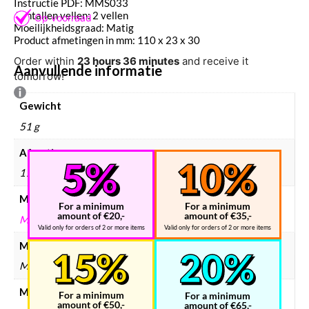
Instructie PDF: MMS033
Aantallen vellen: 2 vellen
Moeilijkheidsgraad: Matig
Product afmetingen in mm: 110 x 23 x 30
Order within
23 hours 36 minutes
and receive it
Aanvullende informatie
tomorrow!
Gewicht
51 g
Afmetingen
170 × 120 × 2 mm
Merken
For a minimum
For a minimum
amount of €20,-
amount of €35,-
METAL EARTH
Valid only for orders of 2 or more items
Valid only for orders of 2 or more items
Modelbouw merken
Metal Earth
Modelbouw collectie
For a minimum
For a minimum
amount of €50,-
amount of €65,-