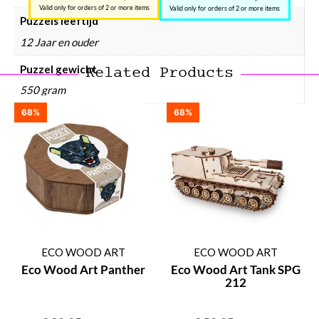
Valid only for orders of 2 or more items
Valid only for orders of 2 or more items
Puzzels leeftijd
12 Jaar en ouder
Puzzel gewicht
Related Products
550 gram
68%
68%
ECO WOOD ART
ECO WOOD ART
Eco Wood Art Panther
Eco Wood Art Tank SPG
212