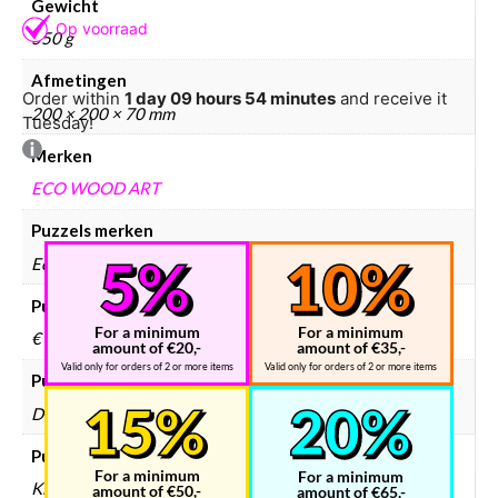
Gewicht
550 g
Afmetingen
Order within
1 day 09 hours 54 minutes
and receive it
200 × 200 × 70 mm
Tuesday!
Merken
ECO WOOD ART
Puzzels merken
Eco Wood Art
Puzzels prijsklasse
For a minimum
For a minimum
€ 25 – € 50
amount of €20,-
amount of €35,-
Valid only for orders of 2 or more items
Valid only for orders of 2 or more items
Puzzels collectie
Dieren
Puzzels doelgroep
For a minimum
For a minimum
Kinderen, Volwassenen
amount of €50,-
amount of €65,-