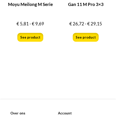
Moyu Meilong M Serie
Gan 11 M Pro 3×3
€
5,81
-
€
9,69
€
26,72
-
€
29,15
See product
See product
Over ons
Account