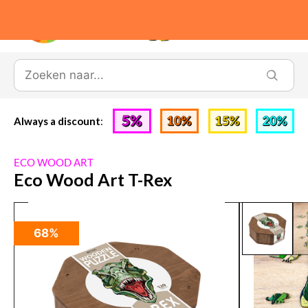
0
Always a discount
:
ECO WOOD ART
Eco Wood Art T-Rex
68%