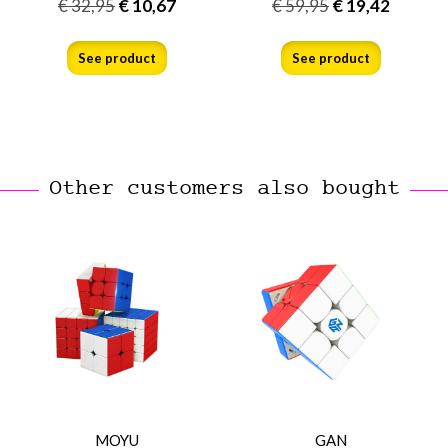
€
32,95
€
10,67
€
59,95
€
19,42
See product
See product
Other customers also bought
MOYU
GAN