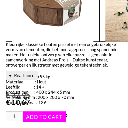
Kleurrijke klassieke houten puzzel met een ongebruikelijke
vorm van elementen, die het montageproces nog spannender
maken. Het unieke ontwerp van elke puzzel is gemaakt in
samenwerking met Andreas Preis – Duitse kunstenaar,
ontwerper en illustrator met geweldige tekentechniek.
Read more
Gewicht : 0.55 kg
Materiaal : Hout
Leeftijd : 14 +
Product mm : 400 x 244 x 5 mm
€
32,95
Verpakking mm : 200 x 200 x 70 mm
€
10,67
Aantal stukjes : 129
Aanvullende informatie