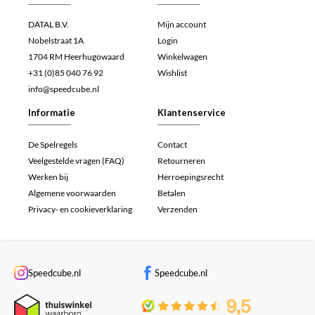
DATAL B.V.
Mijn account
Nobelstraat 1A
Login
1704 RM Heerhugowaard
Winkelwagen
+31 (0)85 040 76 92
Wishlist
info@speedcube.nl
Informatie
Klantenservice
De Spelregels
Contact
Veelgestelde vragen (FAQ)
Retourneren
Werken bij
Herroepingsrecht
Algemene voorwaarden
Betalen
Privacy- en cookieverklaring
Verzenden
Speedcube.nl
Speedcube.nl