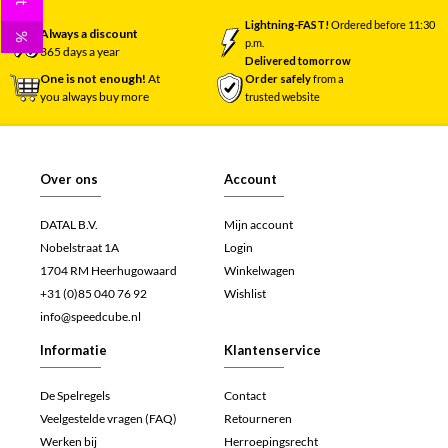
Lightning-FAST!
Ordered before 11:30
Always a discount
%
p.m.
365 days a year
Delivered tomorrow
One is not enough!
At
Order safely
from a
you always buy more
trusted website
Over ons
Account
DATAL B.V.
Mijn account
Nobelstraat 1A
Login
1704 RM Heerhugowaard
Winkelwagen
+31 (0)85 040 76 92
Wishlist
info@speedcube.nl
Informatie
Klantenservice
De Spelregels
Contact
Veelgestelde vragen (FAQ)
Retourneren
Werken bij
Herroepingsrecht