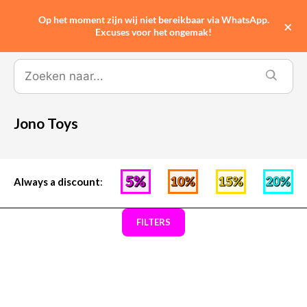
Op het moment zijn wij niet bereikbaar via WhatsApp.
0
×
Excuses voor het ongemak!
Jono Toys
Always a discount
:
FILTERS