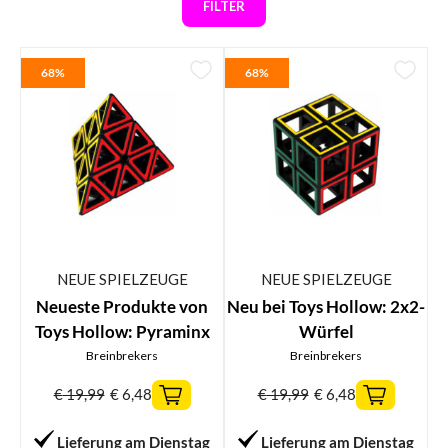
FILTER
68%
68%
NEUE SPIELZEUGE
NEUE SPIELZEUGE
Neueste Produkte von
Neu bei Toys Hollow: 2x2-
Toys Hollow: Pyraminx
Würfel
Breinbrekers
Breinbrekers
€
19,99
€
6,48
€
19,99
€
6,48
Lieferung am Dienstag
Lieferung am Dienstag