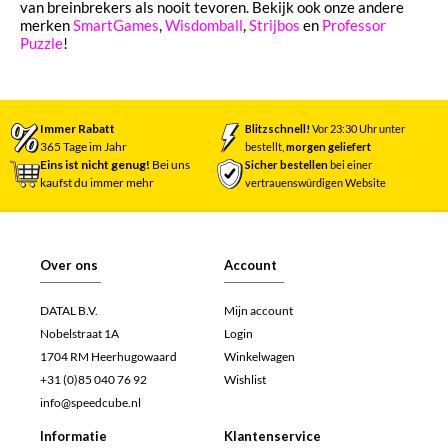
van breinbrekers als nooit tevoren. Bekijk ook onze andere
merken
SmartGames
,
Wisdomball
,
Strijbos
en
Professor
Puzzle
!
Immer Rabatt
Blitzschnell!
Vor 23:30 Uhr unter
365 Tage im Jahr
bestellt,
morgen geliefert
Eins ist nicht genug!
Bei uns
Sicher bestellen
bei einer
kaufst du immer mehr
vertrauenswürdigen Website
Over ons
Account
DATAL B.V.
Mijn account
Nobelstraat 1A
Login
1704 RM Heerhugowaard
Winkelwagen
+31 (0)85 040 76 92
Wishlist
info@speedcube.nl
Informatie
Klantenservice