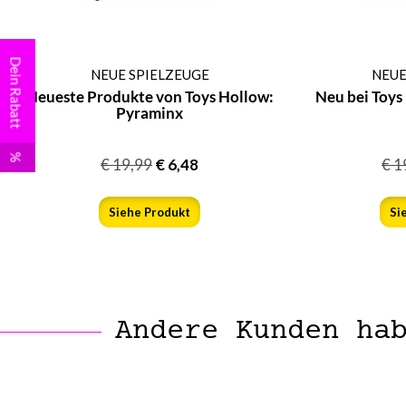
Dein Rabatt
NEUE SPIELZEUGE
NEUE
Neueste Produkte von Toys Hollow:
Neu bei Toys
Pyraminx
%
€
19,99
€
6,48
€
1
Siehe Produkt
Si
Andere Kunden ha