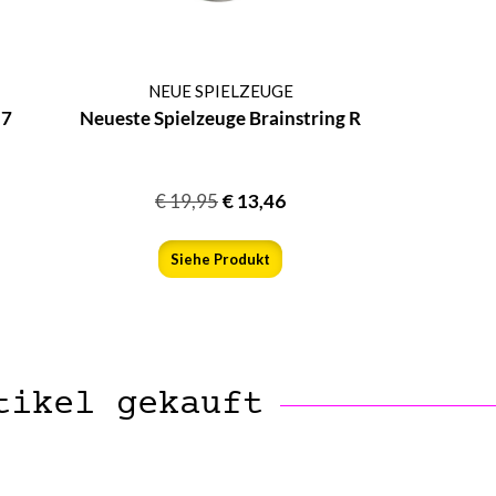
NEUE SPIELZEUGE
 7
Neueste Spielzeuge Brainstring R
€
19,95
€
13,46
Siehe Produkt
tikel gekauft