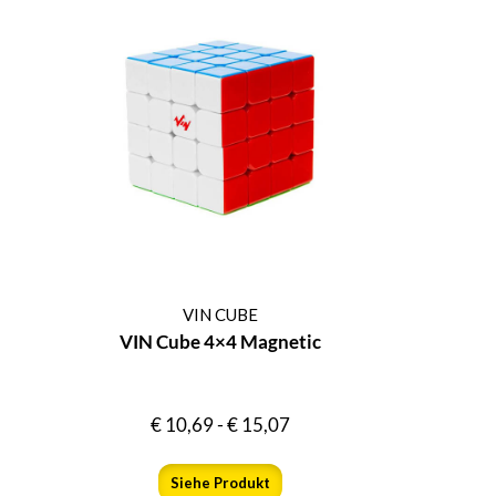
VIN CUBE
VIN Cube 4×4 Magnetic
€
10,69
-
€
15,07
Siehe Produkt