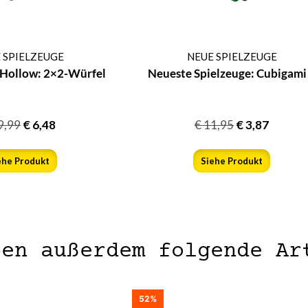
 SPIELZEUGE
NEUE SPIELZEUGE
 Hollow: 2×2-Würfel
Neueste Spielzeuge: Cubigami
9,99
€
6,48
€
11,95
€
3,87
ehe Produkt
Siehe Produkt
ben außerdem folgende Ar
52%