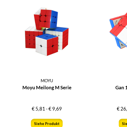
MOYU
Moyu Meilong M Serie
Gan 
€
5,81
-
€
9,69
€
26
Siehe Produkt
Si