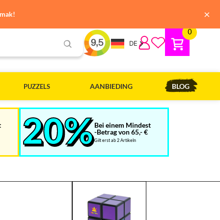
×
emak!
0
DE
AANBIEDING
BLOG
PUZZELS
t
Bei einem Mindest
-Betrag von 65,- €
Gilt erst ab 2 Artikeln