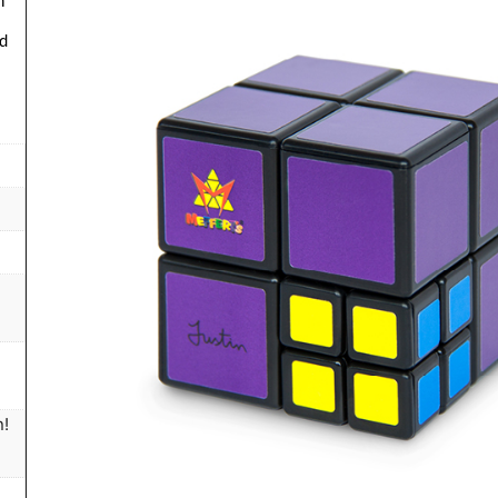
gd
n!