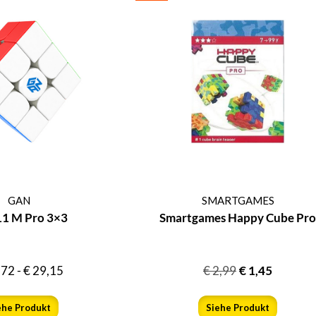
GAN
SMARTGAMES
11 M Pro 3×3
Smartgames Happy Cube Pro
,72
-
€
29,15
€
2,99
€
1,45
ehe Produkt
Siehe Produkt