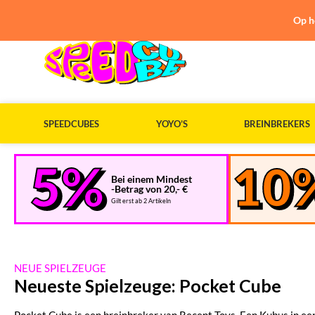
Op h
SPEEDCUBES
YOYO’S
BREINBREKERS
Bei einem Mindest
-Betrag von 20,- €
Gilt erst ab 2 Artikeln
NEUE SPIELZEUGE
Neueste Spielzeuge: Pocket Cube
Pocket Cube is een breinbreker van Recent Toys. Een Kubus in ee