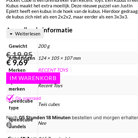
Kubus maakt het extra moeilijk. Deze nieuwe puzzel van Justin
Eplett heeft een kubus in de hoek van de kubus. Hierdoor gedraa
de kubus zich niet als een 2x2x2, maar eerder als een 3x3x3.
Aanvullende informatie
Weiterlesen
Gewicht
200 g
€
19,95
Afmetingen
124 × 105 × 107 mm
€
9,69
Merken
RECENT TOYS
Speedcube
Recent Toys
merken
Speedcube
Twis cubes
type
Noch
05 Stunden 18 Minuten
bestellen und morgen erhalte
Speedcube
Nee
bundels