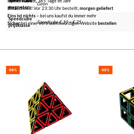
Speedcube
Immer Rabatt,
365 Tage im Jahr
Geen
magneten
Blitzschnell!
Vor 23:30 Uhr bestellt,
morgen geliefert
Eins ist nichts –
bei uns kaufst du immer mehr
Speedcube
Speedcube € 10 – € 25
Sicher
bei einer vertrauenswürdigen Website
bestellen
prijsklasse
68%
68%