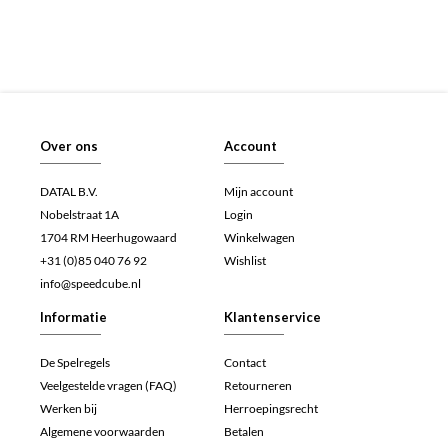
Over ons
Account
DATAL B.V.
Mijn account
Nobelstraat 1A
Login
1704 RM Heerhugowaard
Winkelwagen
+31 (0)85 040 76 92
Wishlist
info@speedcube.nl
Informatie
Klantenservice
De Spelregels
Contact
Veelgestelde vragen (FAQ)
Retourneren
Werken bij
Herroepingsrecht
Algemene voorwaarden
Betalen