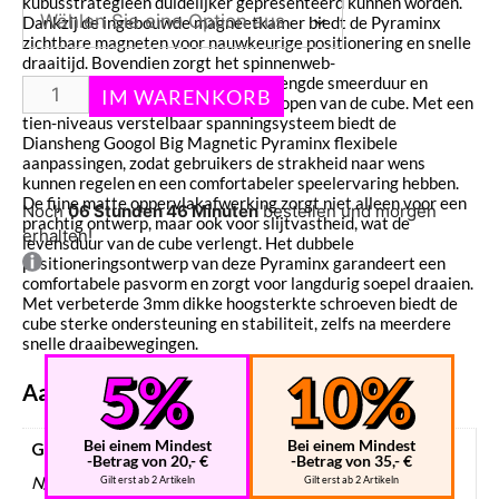
kubusstrategieën duidelijker gepresenteerd kunnen worden.
Dankzij de ingebouwde magneetkamer biedt de Pyraminx
zichtbare magneten voor nauwkeurige positionering en snelle
draaitijd. Bovendien zorgt het spinnenweb-
smeergroeveontwerp voor een verlengde smeerduur en
vermindert het de kans op het vastlopen van de cube. Met een
tien-niveaus verstelbaar spanningsysteem biedt de
Diansheng Googol Big Magnetic Pyraminx flexibele
aanpassingen, zodat gebruikers de strakheid naar wens
kunnen regelen en een comfortabeler speelervaring hebben.
De fijne matte oppervlakafwerking zorgt niet alleen voor een
Noch
06 Stunden 46 Minuten
bestellen und morgen
prachtig ontwerp, maar ook voor slijtvastheid, wat de
erhalten!
levensduur van de cube verlengt. Het dubbele
positioneringsontwerp van deze Pyraminx garandeert een
comfortabele pasvorm en zorgt voor langdurig soepel draaien.
Met verbeterde 3mm dikke hoogsterkte schroeven biedt de
cube sterke ondersteuning en stabiliteit, zelfs na meerdere
snelle draaibewegingen.
Aanvullende informatie
Bei einem Mindest
Bei einem Mindest
Gewicht
-Betrag von 20,- €
-Betrag von 35,- €
N/B
Gilt erst ab 2 Artikeln
Gilt erst ab 2 Artikeln