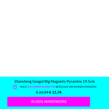
Diansheng Googol Big Magnetic Pyraminx 19.5cm
NOCH
06 STUNDEN 46 MINUTEN
BESTELLEN UND MORGEN ERHALTEN!
€
20,99
€
15,74
IN DEN WARENKORB