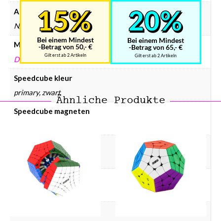
Afmetingen
N/B
Bei einem Mindest
Bei einem Mindest
Merken
-Betrag von 50,- €
-Betrag von 65,- €
Gilt erst ab 2 Artikeln
Gilt erst ab 2 Artikeln
DIANSHENG
Speedcube kleur
primary, zwart
Ähnliche Produkte
Speedcube magneten
Normaal
Speedcube merken
DianSheng
Speedcube prijsklasse
Speedcube € 10 – € 25
Speedcube type