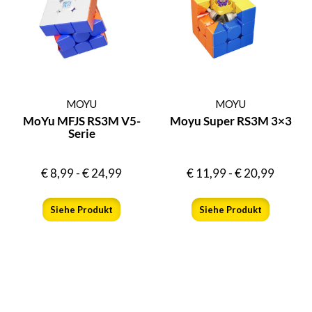
MOYU
MOYU
MoYu MFJS RS3M V5-
Moyu Super RS3M 3×3
Serie
€
8,99
-
€
24,99
€
11,99
-
€
20,99
Siehe Produkt
Siehe Produkt