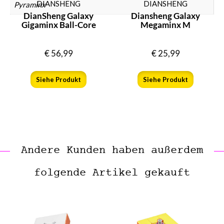
DIANSHENG
DIANSHENG
Pyraminx
DianSheng Galaxy
Diansheng Galaxy
Gigaminx Ball-Core
Megaminx M
€
56,99
€
25,99
Siehe Produkt
Siehe Produkt
Andere Kunden haben außerdem
folgende Artikel gekauft