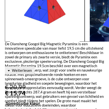
De Diansheng Googol Big Magnetic Pyraminx is een
innovatieve speedcube van maar liefst 19,5 cm die uitstekend
is ontworpen om enthousiasme te ontketenen! Beschikbaar in
zowel de primary als zwarte versie, biedt de Pyraminx een
exclusieve, plezierige speelervaring. De Diansheng Googol Big
Magnetic Pyraminx 19.5cm beschikt over een magnetisch
positioneringsontwerp, wat zorgt voor snelle en nauwkeurige
Weiterlesen
rotatie. Met geoptimaliseerde ronde hoeken en een
spinnenweb-smeergroeve, is de cube ontworpen voor
langdurige gladheid en soepele bewegingen, waardoor het
€
20,99
leveren van topprestaties eenvoudig wordt. Verder weegt de
€
15,74
Pyraminx slechts 287,4 gram en heeft hij een verstelbaar
spanningsontwerp, wat gebruikers een gevoel van lichtheid en
comfort biedt tijdens het spelen. De grote maat maakt het
Speedcube kleur
ideaal voor educatieve doeleinden, waardoor