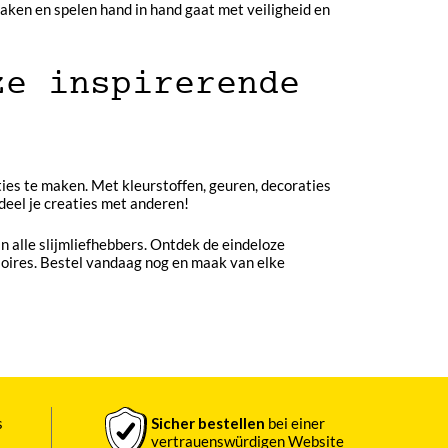
maken en spelen hand in hand gaat met veiligheid en
ze inspirerende
aties te maken. Met kleurstoffen, geuren, decoraties
 deel je creaties met anderen!
an alle slijmliefhebbers. Ontdek de eindeloze
soires. Bestel vandaag nog en maak van elke
s
Sicher bestellen
bei einer
vertrauenswürdigen Website