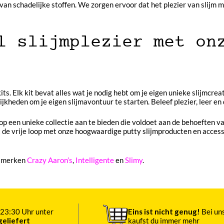
van schadelijke stoffen. We zorgen ervoor dat het plezier van slijm 
l slijmplezier met on
its. Elk kit bevat alles wat je nodig hebt om je eigen unieke slijmcre
jkheden om je eigen slijmavontuur te starten. Beleef plezier, leer en
 op een unieke collectie aan te bieden die voldoet aan de behoeften v
t de vrije loop met onze hoogwaardige putty slijmproducten en acces
e merken
Crazy Aaron’s
,
Intelligente
en
Slimy
.
23:30 Uhr unter
Eins ist nicht genug!
Bei un
eliefert
kaufst du immer mehr