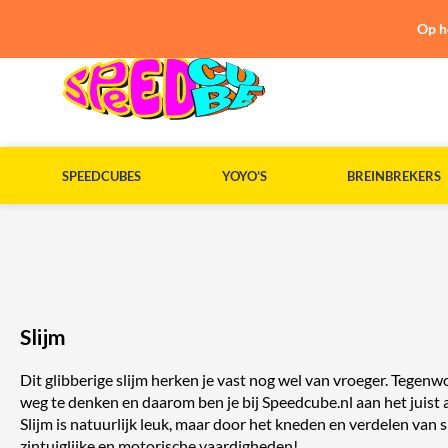
Op h
SPEEDCUBES
YOYO’S
BREINBREKERS
Slijm
Dit glibberige slijm herken je vast nog wel van vroeger. Tegenwo
weg te denken en daarom ben je bij Speedcube.nl aan het juist 
Slijm is natuurlijk leuk, maar door het kneden en verdelen van sli
zintuiglijke en motorische vaardigheden!