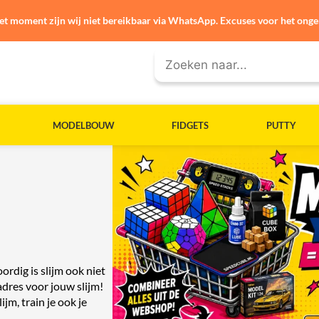
et moment zijn wij niet bereikbaar via WhatsApp. Excuses voor het ong
MODELBOUW
FIDGETS
PUTTY
ordig is slijm ook niet
adres voor jouw slijm!
jm, train je ook je