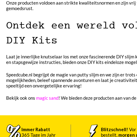
Onze producten voldoen aan strikte kwaliteitsnormen en zijn vrij 
gemoedsrust.
Ontdek een wereld vo
DIY Kits
Laat je innerlijke knutselaar los met onze fascinerende DIY slijm k
en stapsgewijze instructies, bieden onze DIY kits eindeloze mogeli
Speedcube.nl begrijpt de magie van putty slijm en we zijn er trots
mogelijkheden, beleef spannende avonturen en laat je creativitei
speeltijd een onvergetelijke ervaring!
Bekijk ook ons
magic sand
! We bieden deze producten aan van d
Immer Rabatt
Blitzschnell!
Vor 
365 Tage im Jahr
bestellt,
morgen g