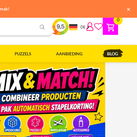
×
emak!
0
DE
AANBIEDING
BLOG
PUZZELS