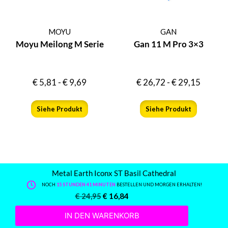
MOYU
GAN
Moyu Meilong M Serie
Gan 11 M Pro 3×3
€
5,81
-
€
9,69
€
26,72
-
€
29,15
Siehe Produkt
Siehe Produkt
Metal Earth Iconx ST Basil Cathedral
NOCH
15 STUNDEN 41 MINUTEN
BESTELLEN UND MORGEN ERHALTEN!
€
24,95
€
16,84
IN DEN WARENKORB