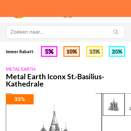
0
Immer Rabatt
:
METAL EARTH
Metal Earth Iconx St.-Basilius-
Kathedrale
33%