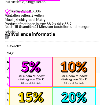
instructies zijn bijgesloten.
Instructie PDF: ICX006
Aantallen vellen: 2 vellen
Moeilijkheidsgraad: Matig
Product afmetingen in mm: 88,9 x 66 x 88,9
Noch
15 Stunden 41 Minuten
bestellen und morgen
erhalten!
Aanvullende informatie
Gewicht
94 g
Afmetingen
235 × 125 × 2 mm
Bei einem Mindest
Bei einem Mindest
Merken
-Betrag von 20,- €
-Betrag von 35,- €
Gilt erst ab 2 Artikeln
Gilt erst ab 2 Artikeln
METAL EARTH
Modelbouw merken
Metal Earth