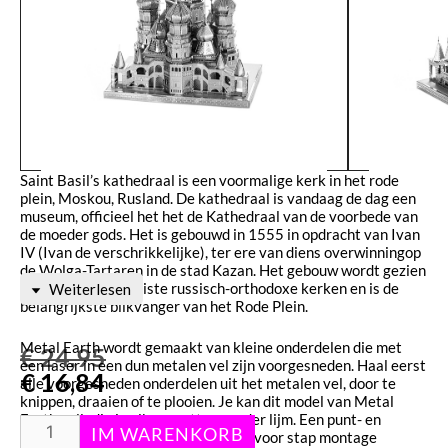
Saint Basil’s kathedraal is een voormalige kerk in het rode
plein, Moskou, Rusland. De kathedraal is vandaag de dag een
museum, officieel het het de Kathedraal van de voorbede van
de moeder gods. Het is gebouwd in 1555 in opdracht van Ivan
IV (Ivan de verschrikkelijke), ter ere van diens overwinningop
de Wolga-Tartaren in de stad Kazan. Het gebouw wordt gezien
als één van de mooiste russisch-orthodoxe kerken en is de
Weiterlesen
belangrijkste blikvanger van het Rode Plein.
Metal Earth wordt gemaakt van kleine onderdelen die met
€
24,95
een laser in een dun metalen vel zijn voorgesneden. Haal eerst
€
16,84
alle voorgesneden onderdelen uit het metalen vel, door te
knippen, draaien of te plooien. Je kan dit model van Metal
Earth volledig in elkaar zetten zonder lijm. Een punt- en
kniptang kan je wel gebruiken. Stap voor stap montage