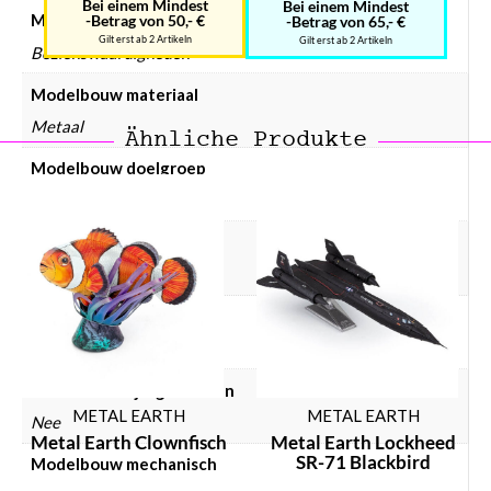
Bei einem Mindest
Bei einem Mindest
Modelbouw collectie
-Betrag von 50,- €
-Betrag von 65,- €
Gilt erst ab 2 Artikeln
Gilt erst ab 2 Artikeln
Bezienswaardigheden
Modelbouw materiaal
Metaal
Ähnliche Produkte
Modelbouw doelgroep
Volwassenen
Modelbouw incl. lijm
Nee
Modelbouw incl. verf
Nee
Modelbouw lijm gebruiken
METAL EARTH
METAL EARTH
Nee
Metal Earth Clownfisch
Metal Earth Lockheed
SR-71 Blackbird
Modelbouw mechanisch