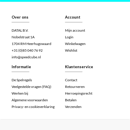
Over ons
Account
DATAL B.V.
Mijn account
Nobelstraat 1A
Login
1704 RM Heerhugowaard
Winkelwagen
+31 (0)85 040 76 92
Wishlist
info@speedcube.nl
Informatie
Klantenservice
De Spelregels
Contact
Veelgestelde vragen (FAQ)
Retourneren
Werken bij
Herroepingsrecht
Algemene voorwaarden
Betalen
Privacy- en cookieverklaring
Verzenden