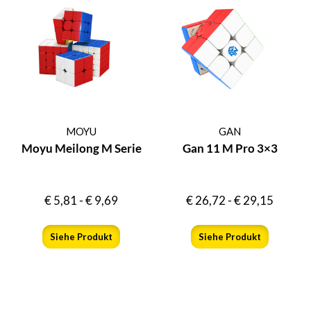
MOYU
GAN
Moyu Meilong M Serie
Gan 11 M Pro 3×3
€
5,81
-
€
9,69
€
26,72
-
€
29,15
Siehe Produkt
Siehe Produkt