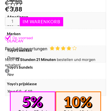
Gewicht
€
7,99
€
3,88
57 g
Afmetingen
130 × 250 × 10 mm
Merken
DUNCAN
Produktbewertungen
Yoyo's merken
Duncan
Noch
13 Stunden 20 Minuten
bestellen und morgen
erhalten!
Yoyo's bundels
Nee
Yoyo's prijsklasse
Yoyo € 0 – € 10