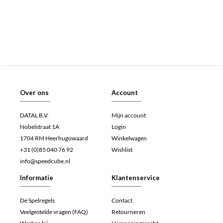
Over ons
Account
DATAL B.V.
Mijn account
Nobelstraat 1A
Login
1704 RM Heerhugowaard
Winkelwagen
+31 (0)85 040 76 92
Wishlist
info@speedcube.nl
Informatie
Klantenservice
De Spelregels
Contact
Veelgestelde vragen (FAQ)
Retourneren