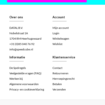
Over ons
Account
DATAL B.V.
Mijn account
Nobelstraat 1A
Login
1704 RM Heerhugowaard
Winkelwagen
+31 (0)85 040 76 92
Wishlist
info@speedcube.nl
Informatie
Klantenservice
De Spelregels
Contact
Veelgestelde vragen (FAQ)
Retourneren
Werken bij
Herroepingsrecht
Algemene voorwaarden
Betalen
Privacy- en cookieverklaring
Verzenden