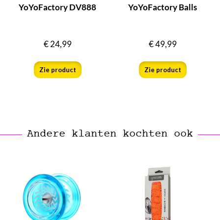
YoYoFactory DV888
YoYoFactory Balls
€
24,99
€
49,99
Zie product
Zie product
Andere klanten kochten ook