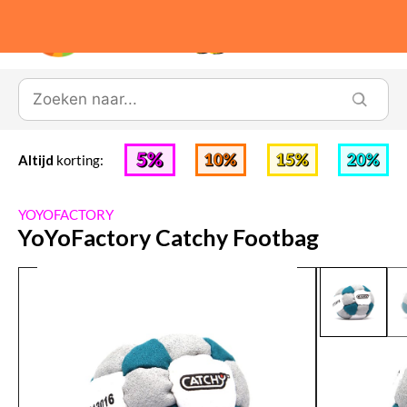
0
Altijd
korting:
YOYOFACTORY
YoYoFactory Catchy Footbag