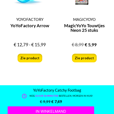
YOYOFACTORY
MAGICYOYO
YoYoFactory Arrow
MagicYoYo Touwtjes
Neon 25 stuks
€
12,79
-
€
15,99
€
8,99
€
5,99
Zie product
Zie product
YoYoFactory Catchy Footbag
NOG
21 UUR 56 MINUTEN
BESTELLEN, MORGEN IN HUIS!
€
9,99
€
7,49
IN WINKELMAND