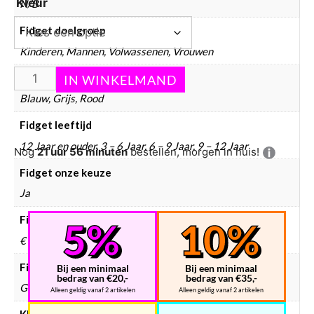
Kleur
N/B
Fidget doelgroep
Kinderen, Mannen, Volwassenen, Vrouwen
Fidget kleur
Blauw, Grijs, Rood
Fidget leeftijd
12 Jaar en ouder, 3 – 6 Jaar, 6 – 9 Jaar, 9 – 12 Jaar
Nog
21 uur 56 minuten
bestellen, morgen in huis!
Fidget onze keuze
Ja
Fidget prijsklasse
€ 0 – € 10
Fidget type
Bij een minimaal
Bij een minimaal
bedrag van €20,-
bedrag van €35,-
Gadgets
Alleen geldig vanaf 2 artikelen
Alleen geldig vanaf 2 artikelen