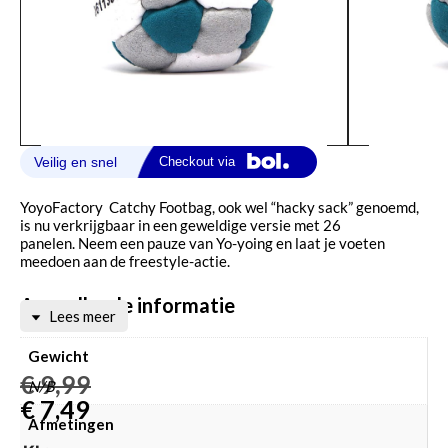
YoyoFactory Catchy Footbag, ook wel “hacky sack” genoemd,
is nu verkrijgbaar in een geweldige versie met 26
panelen. Neem een ​​pauze van Yo-yoing en laat je voeten
meedoen aan de freestyle-actie.
Aanvullende informatie
Lees meer
Gewicht
€
9,99
N/B
€
7,49
Afmetingen