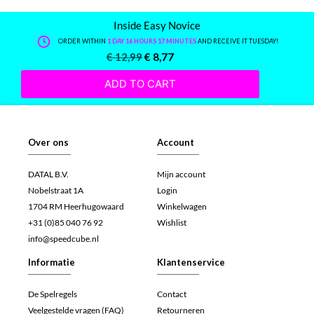
Inside Easy Novice
ORDER WITHIN
1 DAY 16 HOURS 17 MINUTES
AND RECEIVE IT TUESDAY!
€
12,99
€
8,77
ADD TO CART
Over ons
Account
DATAL B.V.
Mijn account
Nobelstraat 1A
Login
1704 RM Heerhugowaard
Winkelwagen
+31 (0)85 040 76 92
Wishlist
info@speedcube.nl
Informatie
Klantenservice
De Spelregels
Contact
Veelgestelde vragen (FAQ)
Retourneren