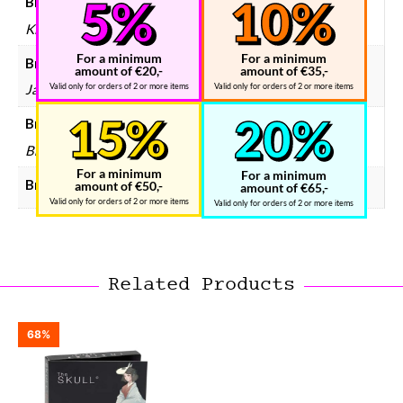
Breinbreker doelgroep
Kinderen, Volwassenen
For a minimum
For a minimum
Breinbreker hersenkrakers
amount of €20,-
amount of €35,-
Valid only for orders of 2 or more items
Valid only for orders of 2 or more items
Ja
Breinbreker prijsklasse
Breinbreker € 10 – € 25
For a minimum
For a minimum
Breinbreker moeilijkheid
amount of €50,-
amount of €65,-
Valid only for orders of 2 or more items
Valid only for orders of 2 or more items
Related Products
68%