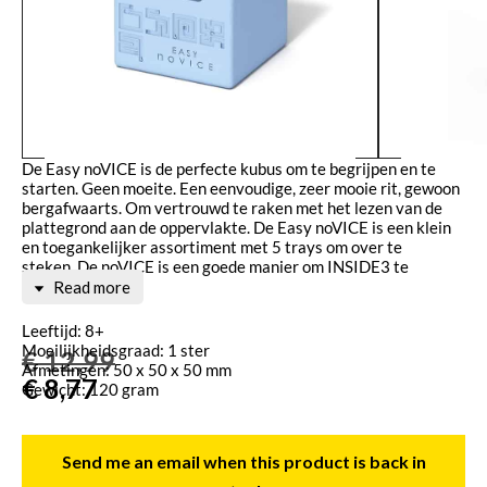
De Easy noVICE is de perfecte kubus om te begrijpen en te
starten. Geen moeite. Een eenvoudige, zeer mooie rit, gewoon
bergafwaarts. Om vertrouwd te raken met het lezen van de
plattegrond aan de oppervlakte. De Easy noVICE is een klein
en toegankelijker assortiment met 5 trays om over te
steken. De noVICE is een goede manier om INSIDE3 te
ontdekken.
Read more
Leeftijd: 8+
Moeilijkheidsgraad: 1 ster
€
12,99
Afmetingen: 50 x 50 x 50 mm
€
8,77
Gewicht: 120 gram
Send me an email when this product is back in
Aanvullende informatie