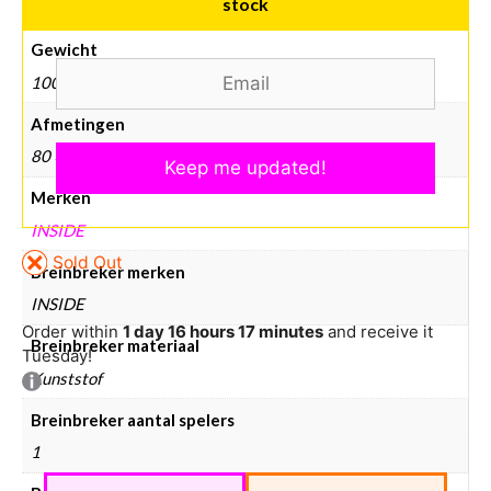
stock
Gewicht
100 g
Afmetingen
80 × 80 × 80 mm
Merken
INSIDE
Sold Out
Breinbreker merken
INSIDE
Order within
1 day 16 hours 17 minutes
and receive it
Breinbreker materiaal
Tuesday!
Kunststof
Breinbreker aantal spelers
1