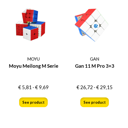
MOYU
GAN
Moyu Meilong M Serie
Gan 11 M Pro 3×3
€
5,81
-
€
9,69
€
26,72
-
€
29,15
See product
See product