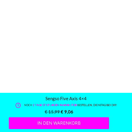
Sengso Five Axis 4×4
NOCH
2 TAGE 07 STUNDEN 46 MINUTEN
BESTELLEN, DIENSTAG BEI DIR!
€
15,99
€
9,06
IN DEN WARENKORB