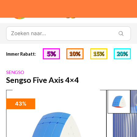
0
Immer Rabatt
:
SENGSO
Sengso Five Axis 4×4
43%