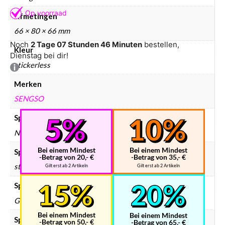
Afmetingen
66 × 80 × 66 mm
Noch
2 Tage 07 Stunden 46 Minuten
bestellen,
Kleur
Dienstag bei dir!
stickerless
Merken
SENGSO
Speedcube bundels
Nee
Bei einem Mindest
Bei einem Mindest
Speedcube kleur
-Betrag von 20,- €
-Betrag von 35,- €
stickerless
Gilt erst ab 2 Artikeln
Gilt erst ab 2 Artikeln
Speedcube magneten
Geen
Bei einem Mindest
Bei einem Mindest
Speedcube merken
-Betrag von 50,- €
-Betrag von 65,- €