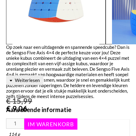
Op zoek naar een uitdagende en spannende speedcube? Dan is
de Sengso Five Axis 4×4 de perfecte keuze voor jou! Deze
unieke kubus combineert de uitdaging van een 4×4 puzzel met
de complexiteit van een vijf-assige kubus, waardoor je
urenlang plezier en vermaak zult beleven. De Sengso Five Axis
4×4 is gemaakt van hoogwaardige materialen en heeft soepel
draaiende mechanismen, waardoor je snel en gemakkelijk kunt
Weiterlesen
puzzelen zonder haperingen. De heldere en levendige kleuren
zorgen ervoor dat je elk stukje makkelijk kunt onderscheiden,
zelfs tijdens de meest intense puzzelsessies.
€
15,99
€
9,06
Aanvullende informatie
Gewicht
114 g