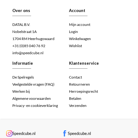
Over ons
Account
DATAL B.V.
Mijn account
Nobelstraat 1A
Login
1704 RM Heerhugowaard
Winkelwagen
+31 (0)85 040 76 92
Wishlist
info@speedcube.nl
Informatie
Klantenservice
De Spelregels
Contact
Veelgestelde vragen (FAQ)
Retourneren
Werken bij
Herroepingsrecht
Algemene voorwaarden
Betalen
Privacy- en cookieverklaring
Verzenden
Speedcube.nl
Speedcube.nl