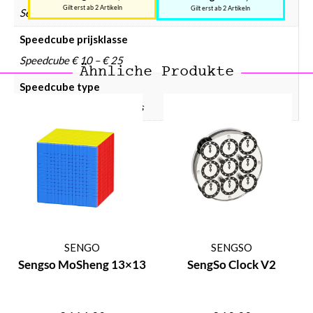
Gilt erst ab 2 Artikeln
Gilt erst ab 2 Artikeln
Sengso
Speedcube prijsklasse
Speedcube € 10 – € 25
Ähnliche Produkte
Speedcube type
4×4, Pentahedron, Specials
SENGO
SENGSO
Sengso MoSheng 13×13
SengSo Clock V2