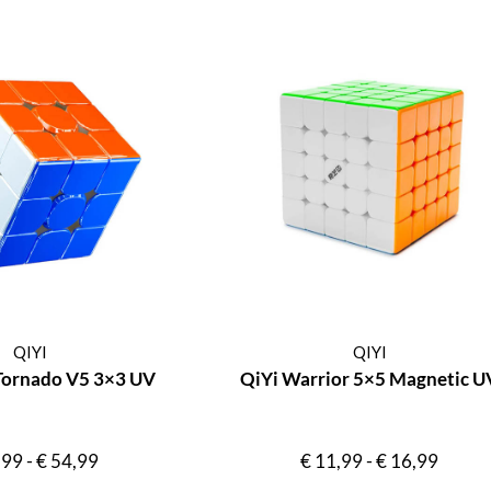
QIYI
QIYI
Tornado V5 3×3 UV
QiYi Warrior 5×5 Magnetic U
,99
-
€
54,99
€
11,99
-
€
16,99