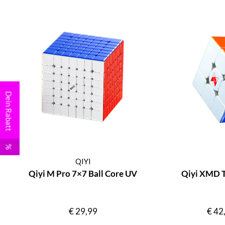
Dein Rabatt
%
QIYI
Qiyi M Pro 7×7 Ball Core UV
Qiyi XMD 
€
29,99
€
42