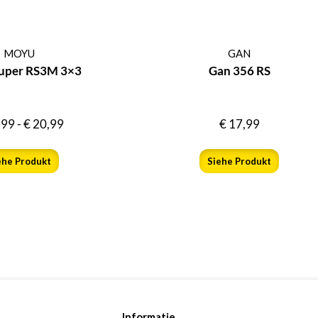
MOYU
GAN
uper RS3M 3×3
Gan 356 RS
,99
-
€
20,99
€
17,99
ehe Produkt
Siehe Produkt
Informatie