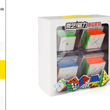
s
rde