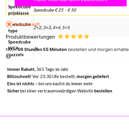
Speedcube
Speedcube € 25 – € 50
prijsklasse
Ausverkauft
Speedcube
2×2, 3×3, 4×4, 5×5
type
Produktbewertungen
Speedcube
WCA
Ja
Noch
09 Stunden 55 Minuten
bestellen und morgen erhalte
puzzels
Immer Rabatt,
365 Tage im Jahr
Blitzschnell!
Vor 23:30 Uhr bestellt,
morgen geliefert
Eins ist nichts –
bei uns kaufst du immer mehr
Sicher
bei einer vertrauenswürdigen Website
bestellen