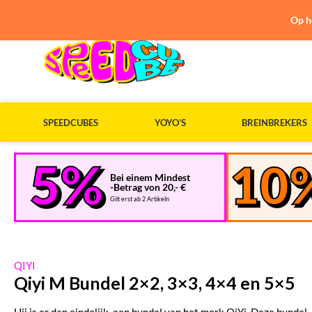
Op h
SPEEDCUBES
YOYO’S
BREINBREKERS
Bei einem Mindest
-Betrag von 20,- €
Gilt erst ab 2 Artikeln
QIYI
Qiyi M Bundel 2×2, 3×3, 4×4 en 5×5
Hij is er dan eindelijk, een bundel van het merk QiYi. Deze bundel