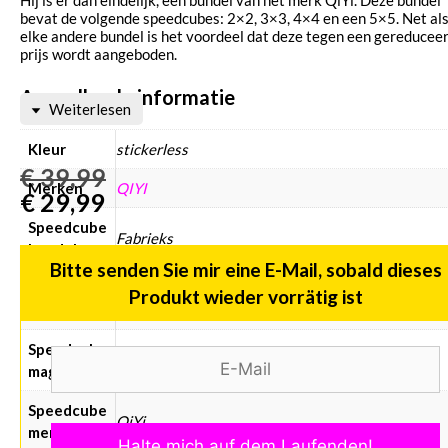
bevat de volgende speedcubes: 2×2, 3×3, 4×4 en een 5×5. Net al
elke andere bundel is het voordeel dat deze tegen een gereducee
prijs wordt aangeboden.
Aanvullende informatie
Weiterlesen
Kleur
stickerless
€
39,99
Merken
QIYI
€
29,99
Speedcube
Fabrieks
bundels
Bitte senden Sie mir eine E-Mail, sobald dieses
Speedcube
Produkt wieder vorrätig ist
stickerless
kleur
Speedcube
Standaard
magneten
Speedcube
QiYi
merken