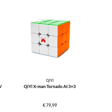
QIYI
V
QiYi X-man Tornado AI 3×3
€
79,99