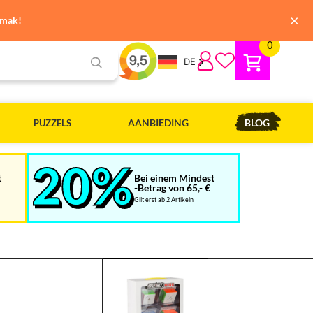
×
emak!
0
DE
AANBIEDING
BLOG
PUZZELS
t
Bei einem Mindest
-Betrag von 65,- €
Gilt erst ab 2 Artikeln