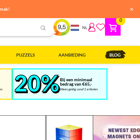
×
emak!
0
NL
PUZZELS
AANBIEDING
BLOG
Bij een minimaal
bedrag van €65,-
len
Alleen geldig vanaf 2 artikelen