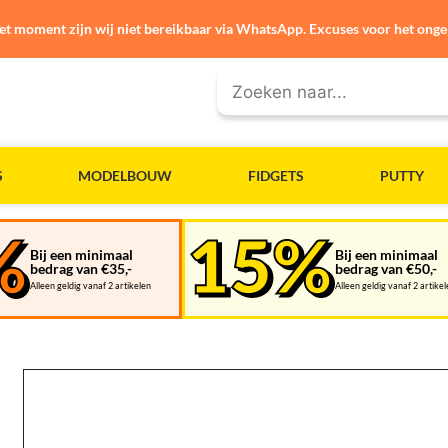
et moment zijn wij niet bereikbaar via WhatsApp. Excuses voor het ong
S
MODELBOUW
FIDGETS
PUTTY
Bij een minimaal
Bij een minimaal
bedrag van €35,-
bedrag van €50,-
Alleen geldig vanaf 2 artikelen
Alleen geldig vanaf 2 artike