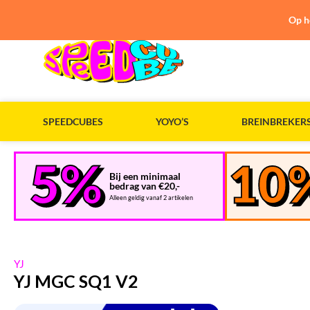
Op h
SPEEDCUBES
YOYO’S
BREINBREKER
Bij een minimaal
bedrag van €20,-
Alleen geldig vanaf 2 artikelen
YJ
YJ MGC SQ1 V2