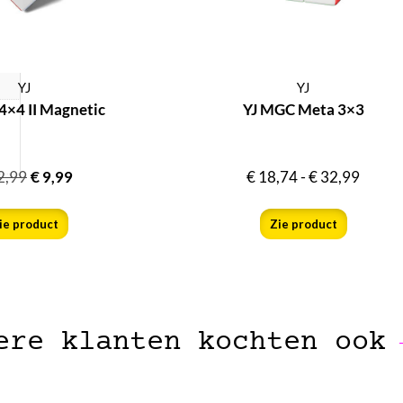
YJ
YJ
4×4 II Magnetic
YJ MGC Meta 3×3
2,99
€
9,99
€
18,74
-
€
32,99
ie product
Zie product
ere klanten kochten ook