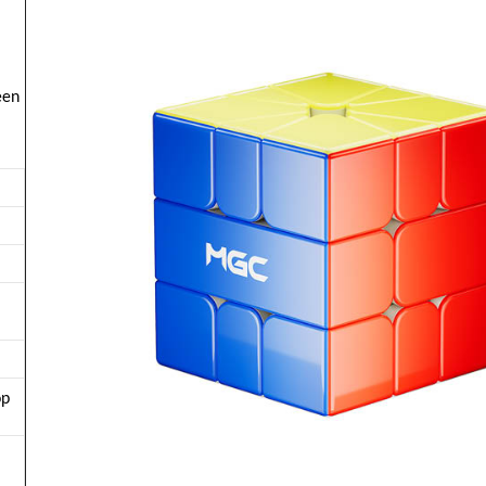
een
op