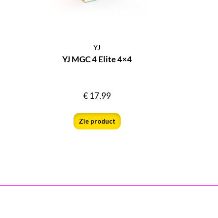
YJ
YJ MGC 4 Elite 4×4
€
17,99
Zie product