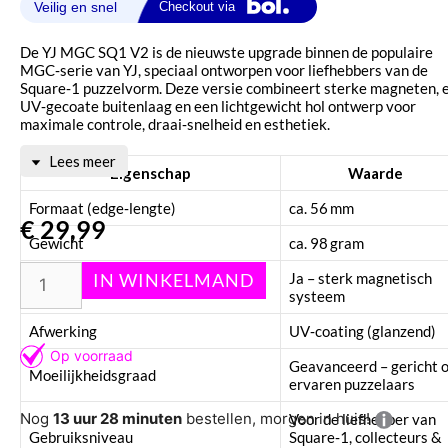
De YJ MGC SQ1 V2 is de nieuwste upgrade binnen de populaire
MGC‑serie van YJ, speciaal ontworpen voor liefhebbers van de
Square‑1 puzzelvorm. Deze versie combineert sterke magneten, 
UV‑gecoate buitenlaag en een lichtgewicht hol ontwerp voor
maximale controle, draai‑snelheid en esthetiek.
Lees meer
Eigenschap
Waarde
Formaat (edge‑lengte)
ca. 56 mm
€
29,99
Gewicht
ca. 98 gram
Ja – sterk magnetisch
Magnetisch
systeem
Afwerking
UV‑coating (glanzend)
Geavanceerd – gericht 
Moeilijkheidsgraad
ervaren puzzelaars
Nog
13 uur 28 minuten
bestellen, morgen in huis!
Voor de liefhebber van
Gebruiksniveau
Square‑1, collecteurs &