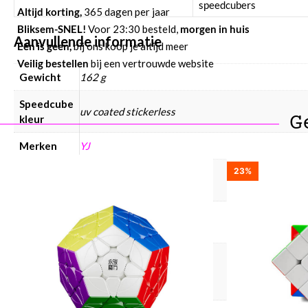
speedcubers
Altijd korting,
365 dagen per jaar
Bliksem-SNEL!
Voor 23:30 besteld,
morgen in huis
Aanvullende informatie
Eén is geen,
bij ons koop je altijd meer
Veilig bestellen
bij een vertrouwde website
Gewicht
162 g
Speedcube
uv coated stickerless
G
kleur
Merken
YJ
23%
Speedcube
Normal
magneten
Speedcube
YJ
merken
Speedcube
onze
Ja
keuze