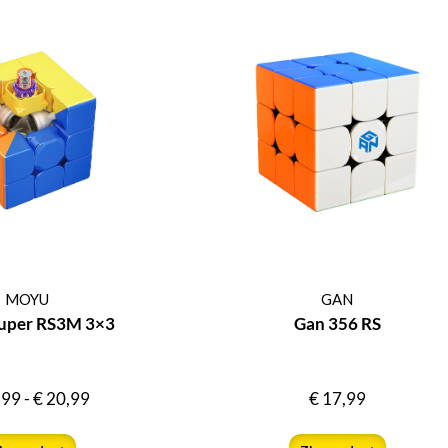
MOYU
GAN
uper RS3M 3×3
Gan 356 RS
,99
-
€
20,99
€
17,99