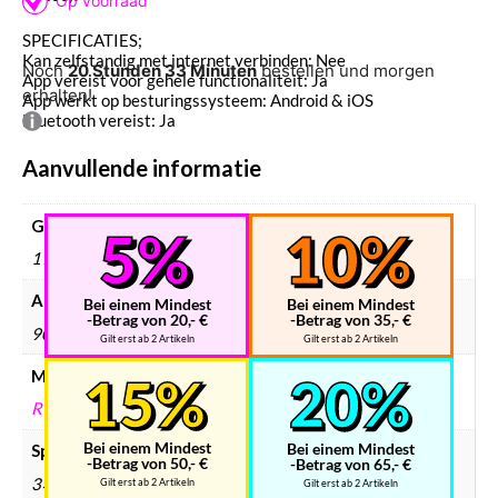
SPECIFICATIES;
Kan zelfstandig met internet verbinden: Nee
Noch
20 Stunden 33 Minuten
bestellen und morgen
App vereist voor gehele functionaliteit: Ja
erhalten!
App werkt op besturingssysteem: Android & iOS
Bluetooth vereist: Ja
Aanvullende informatie
Gewicht
190 g
Afmetingen
Bei einem Mindest
Bei einem Mindest
-Betrag von 20,- €
-Betrag von 35,- €
90 × 70 × 138 mm
Gilt erst ab 2 Artikeln
Gilt erst ab 2 Artikeln
Merken
RUBIK'S
Bei einem Mindest
Bei einem Mindest
Speedcube type
-Betrag von 50,- €
-Betrag von 65,- €
3×3
Gilt erst ab 2 Artikeln
Gilt erst ab 2 Artikeln