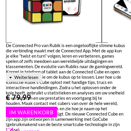
De Connected Pro van Rubik is een ongelooflijke slimme kubus
die verbinding maakt met de Connected App. Met de app kun
je elke ”twist en turn” volgen, leren en verbeteren, games
spelen of zelfs meedoen aan wereldwijde uitdagingen en
klassementen. De evolutie van Rubiks naar de gamingwereld.
Koppel je telefoon of tablet aan de Connected Cube en open
een nieuwe dimensie om de kubus op te lossen. Leer hoe u de
Weiterlesen
iconische Rubik’s Cube oplost met handige tips, trucs en
interactieve handleidingen. Zodra u het oplossen onder de
knie heeft, gebruikt u statistieken en analyses om uw snelheid
€
79,99
te verbeteren en uw prestaties en voortgang bij te
houden. Maak contact met cubers van over de hele wereld,
daag ze uit voor live battles en zie hoe je naam op het
wereldwijde klassement stijgt. De nieuwe Connected Cube en
zijn app zijn ontworpen in samenwerking met GoCube
(gebruikmakend van de beste smartcube-technologie in zijn
klasse).