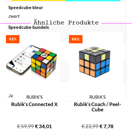
Speedcube kleur
zwart
Ähnliche Produkte
Speedcube bundels
Nee
43%
68%
Speedcube magneten
Geen
Speedcube prijsklasse
Speedcube € 50 – € 75
Speedcube WCA puzzels
Ja
RUBIK’S
RUBIK’S
Rubik’s Connected X
Rubik’s Coach / Peel-
Cube
€
59,99
€
34,01
€
23,99
€
7,78