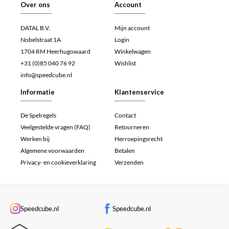
Over ons
Account
DATAL B.V.
Mijn account
Nobelstraat 1A
Login
1704 RM Heerhugowaard
Winkelwagen
+31 (0)85 040 76 92
Wishlist
info@speedcube.nl
Informatie
Klantenservice
De Spelregels
Contact
Veelgestelde vragen (FAQ)
Retourneren
Werken bij
Herroepingsrecht
Algemene voorwaarden
Betalen
Privacy- en cookieverklaring
Verzenden
Speedcube.nl
Speedcube.nl