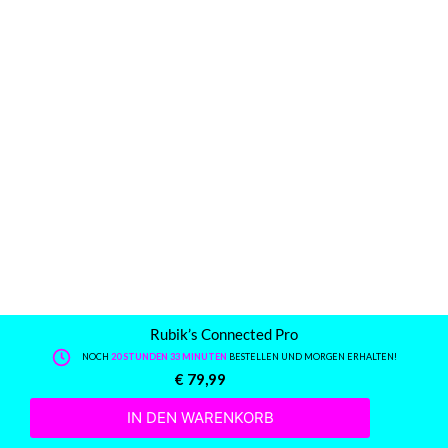
Rubik’s Connected Pro
NOCH
20 STUNDEN 33 MINUTEN
BESTELLEN UND MORGEN ERHALTEN!
€
79,99
IN DEN WARENKORB