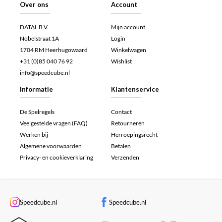
Over ons
Account
DATAL B.V.
Mijn account
Nobelstraat 1A
Login
1704 RM Heerhugowaard
Winkelwagen
+31 (0)85 040 76 92
Wishlist
info@speedcube.nl
Informatie
Klantenservice
De Spelregels
Contact
Veelgestelde vragen (FAQ)
Retourneren
Werken bij
Herroepingsrecht
Algemene voorwaarden
Betalen
Privacy- en cookieverklaring
Verzenden
Speedcube.nl
Speedcube.nl