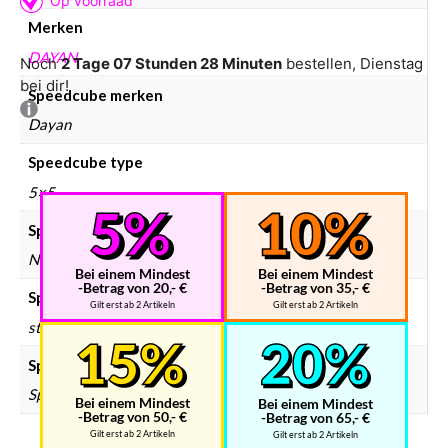
Merken
DAYAN
Noch
2 Tage 07 Stunden 28 Minuten
bestellen, Dienstag
bei dir!
Speedcube merken
Dayan
Speedcube type
5×5
Speedcube magneten
Normaal
Bei einem Mindest
Bei einem Mindest
-Betrag von 20,- €
-Betrag von 35,- €
Speedcube kleur
Gilt erst ab 2 Artikeln
Gilt erst ab 2 Artikeln
stickerless
Speedcube prijsklasse
Speedcube € 25 – € 50
Bei einem Mindest
Bei einem Mindest
-Betrag von 50,- €
-Betrag von 65,- €
Gilt erst ab 2 Artikeln
Gilt erst ab 2 Artikeln