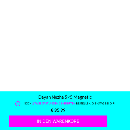
Dayan Nezha 5×5 Magnetic
NOCH
2 TAGE 07 STUNDEN 28 MINUTEN
BESTELLEN, DIENSTAG BEI DIR!
€
35,99
IN DEN WARENKORB