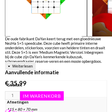
De oude fabrikant DaYan keert terug met een gloednieuwe
NezHa 5×5 speedcube. Deze cube heeft primaire interne
onderdelen, stickerloos, voorzien van heldere tinten en draait
stil. Deze 5×5 is een ‘Medium Magnetic Version’. Inbegrepen
bij de cube zijn DaYan’s kenmerkende kubuszak,
schroevendraaier, reserve-veren en een mooie opbergdoos.
Weiterlesen
Aanvullende informatie
€
35,99
Gewicht
278 g
Afmetingen
115 × 80 × 70 mm