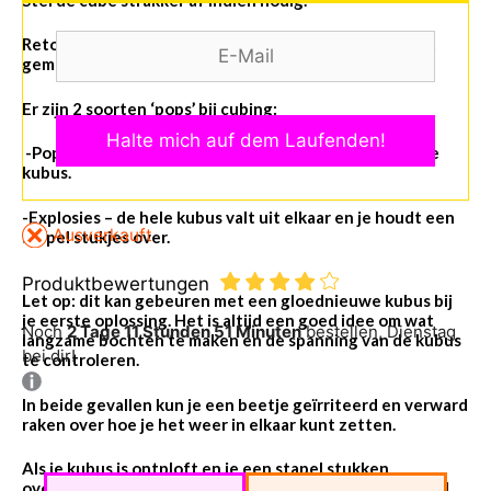
Retouren worden alleen geaccepteerd voor compleet
gemonteerde kubussen.
Er zijn 2 soorten ‘pops’ bij cubing:
-Pops – Een enkel stuk (of een paar stukjes) valt uit de
kubus.
-Explosies – de hele kubus valt uit elkaar en je houdt een
Ausverkauft
stapel stukjes over.
Produktbewertungen
Let op: dit kan gebeuren met een gloednieuwe kubus bij
je eerste oplossing. Het is altijd een goed idee om wat
Noch
2 Tage 11 Stunden 51 Minuten
bestellen, Dienstag
langzame bochten te maken en de spanning van de kubus
bei dir!
te controleren.
In beide gevallen kun je een beetje geïrriteerd en verward
raken over hoe je het weer in elkaar kunt zetten.
Als je kubus is ontploft en je een stapel stukken
overhoudt of a
ls je kubus is gesprongen en er een enkel