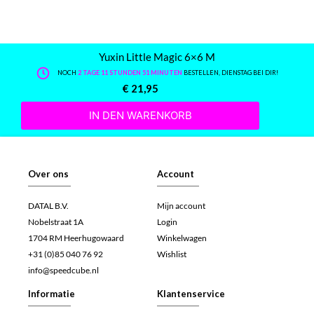
Yuxin Little Magic 6×6 M
NOCH
2 TAGE 11 STUNDEN 51 MINUTEN
BESTELLEN, DIENSTAG BEI DIR!
€
21,95
IN DEN WARENKORB
Over ons
Account
DATAL B.V.
Mijn account
Nobelstraat 1A
Login
1704 RM Heerhugowaard
Winkelwagen
+31 (0)85 040 76 92
Wishlist
info@speedcube.nl
Informatie
Klantenservice