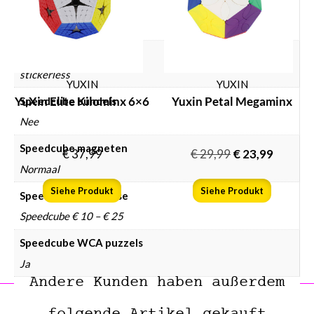
Speedcube type
6×6
Speedcube kleur
stickerless
YUXIN
YUXIN
YuXin Elite Kilominx 6×6
Yuxin Petal Megaminx
Speedcube bundels
Nee
Speedcube magneten
€
37,99
€
29,99
€
23,99
Normaal
Siehe Produkt
Siehe Produkt
Speedcube prijsklasse
Speedcube € 10 – € 25
Speedcube WCA puzzels
Ja
Andere Kunden haben außerdem
folgende Artikel gekauft