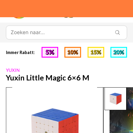
0
Immer Rabatt
:
YUXIN
Yuxin Little Magic 6×6 M