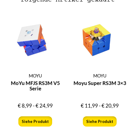
MOYU
MOYU
MoYu MFJS RS3M V5
Moyu Super RS3M 3×3
Serie
€
8,99
-
€
24,99
€
11,99
-
€
20,99
Siehe Produkt
Siehe Produkt