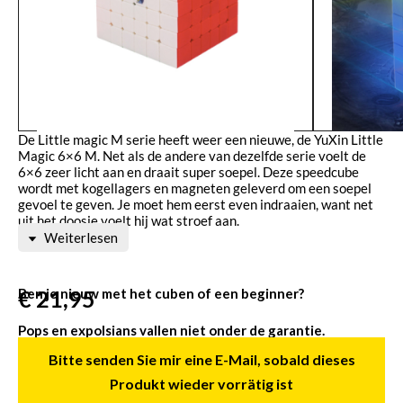
De Little magic M serie heeft weer een nieuwe, de YuXin Little
Magic 6×6 M. Net als de andere van dezelfde serie voelt de
6×6 zeer licht aan en draait super soepel. Deze speedcube
wordt met kogellagers en magneten geleverd om een soepel
gevoel te geven. Je moet hem eerst even indraaien, want net
uit het doosje voelt hij wat stroef aan.
Weiterlesen
Ben je nieuw met het cuben of een beginner?
€
21,95
Pops en expolsians vallen niet onder de garantie.
Bitte senden Sie mir eine E-Mail, sobald dieses
Wees dus voorzichtig bij het maken van eerste turns.
Produkt wieder vorrätig ist
Stel de cube strakker af indien nodig.