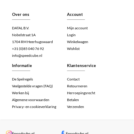
Over ons
Account
DATAL B.V.
Mijn account
Nobelstraat 1A
Login
1704 RM Heerhugowaard
Winkelwagen
+31 (0)85 040 76 92
Wishlist
info@speedcube.nl
Informatie
Klantenservice
De Spelregels
Contact
Veelgestelde vragen (FAQ)
Retourneren
Werken bij
Herroepingsrecht
Algemene voorwaarden
Betalen
Privacy- en cookieverklaring
Verzenden
Speedcube.nl
Speedcube.nl