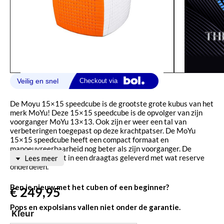
De Moyu 15×15 speedcube is de grootste grote kubus van het
merk MoYu! Deze 15×15 speedcube is de opvolger van zijn
voorganger MoYu 13×13. Ook zijn er weer een tal van
verbeteringen toegepast op deze krachtpatser. De MoYu
15×15 speedcube heeft een compact formaat en
manoeuvreerbaarheid nog beter als zijn voorganger. De
Speedcube wordt in een draagtas geleverd met wat reserve
Lees meer
onderdelen.
Ben je nieuw met het cuben of een beginner?
€
249,95
Pops en expolsians vallen niet onder de garantie.
Kleur