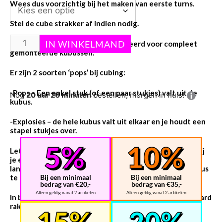
Wees dus voorzichtig bij het maken van eerste turns.
Stel de cube strakker af indien nodig.
Retouren worden alleen geaccepteerd voor compleet
gemonteerde kubussen.
Er zijn 2 soorten ‘pops’ bij cubing:
-Pops – Een enkel stuk (of een paar stukjes) valt uit de
Nog
20 uur 26 minuten
bestellen, morgen in huis!
kubus.
-Explosies – de hele kubus valt uit elkaar en je houdt een
stapel stukjes over.
Let op: dit kan gebeuren met een gloednieuwe kubus bij
je eerste oplossing. Het is altijd een goed idee om wat
langzame bochten te maken en de spanning van de kubus
te controleren.
Bij een minimaal
Bij een minimaal
bedrag van €20,-
bedrag van €35,-
Alleen geldig vanaf 2 artikelen
Alleen geldig vanaf 2 artikelen
In beide gevallen kun je een beetje geïrriteerd en verward
raken over hoe je het weer in elkaar kunt zetten.