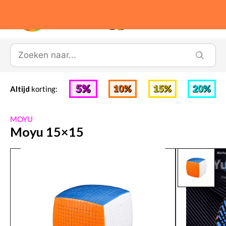
0
Altijd
korting:
MOYU
Moyu 15×15