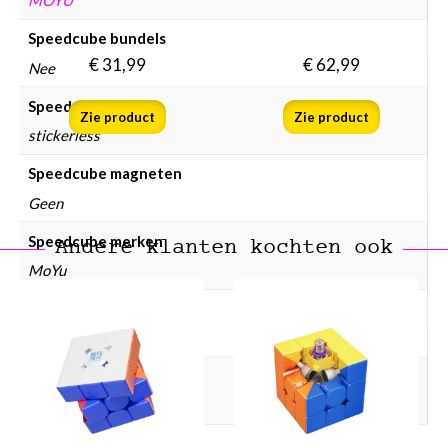
MOYU
Speedcube bundels
€
31,99
€
62,99
Nee
Speedcube kleur
Zie product
Zie product
stickerless
Speedcube magneten
Geen
Speedcube merken
Andere klanten kochten ook
MoYu
Speedcube prijsklasse
€ 100 en hoger
Speedcube type
15×15