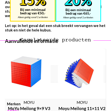
Als je kubus is ontploft en je een stapel stukken
overhoudt of als je kubus is gesprongen en er een enkel
Bij een minimaal
Bij een minimaal
stuk of een paar stukjes uit zijn gekomen, laat het ons
bedrag van €50,-
bedrag van €65,-
weten dan kunnen wij een instructie filmpje toesturen.
Alleen geldig vanaf 2 artikelen
Alleen geldig vanaf 2 artikelen
Let op: in het geval dat een stuk breekt vervangen we het
stuk en niet de hele kubus.
Gerelateerde producten
Aanvullende informatie
Gewicht
294 g
Afmetingen
120 × 85 × 80 mm
Kleur
stickerless
MOYU
MOYU
Merken
MoYu Meilong 9×9 V3
Moyu Meilong 11×11 V2