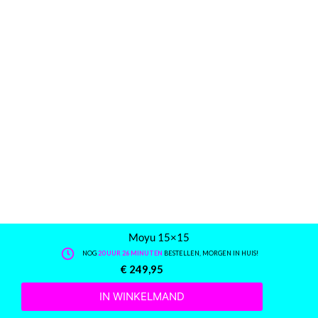
Moyu 15×15
NOG
20 UUR 26 MINUTEN
BESTELLEN, MORGEN IN HUIS!
€
249,95
IN WINKELMAND