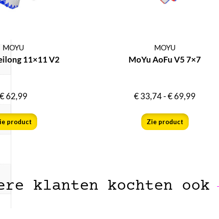
MOYU
MOYU
ilong 11×11 V2
MoYu AoFu V5 7×7
€
62,99
€
33,74
-
€
69,99
ie product
Zie product
ere klanten kochten ook