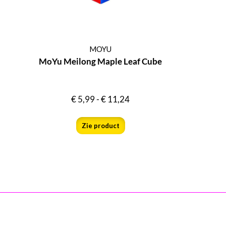
MOYU
MoYu Meilong Maple Leaf Cube
€
5,99
-
€
11,24
Zie product