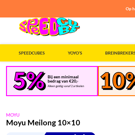
Op h
SPEEDCUBES
YOYO’S
BREINBREKER
Bij een minimaal
bedrag van €20,-
Alleen geldig vanaf 2 artikelen
MOYU
Moyu Meilong 10×10