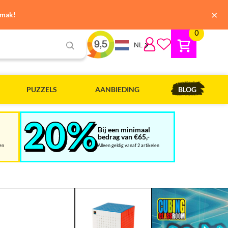
×
emak!
0
NL
PUZZELS
AANBIEDING
BLOG
Bij een minimaal
bedrag van €65,-
len
Alleen geldig vanaf 2 artikelen