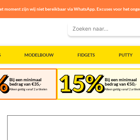
et moment zijn wij niet bereikbaar via WhatsApp. Excuses voor het ong
S
MODELBOUW
FIDGETS
PUTTY
Bij een minimaal
Bij een minimaal
bedrag van €35,-
bedrag van €50,-
Alleen geldig vanaf 2 artikelen
Alleen geldig vanaf 2 artike