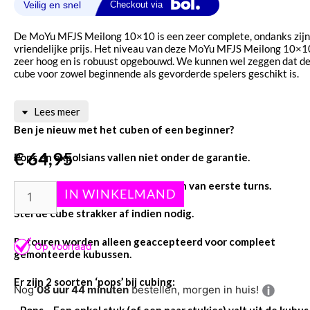
De MoYu MFJS Meilong 10×10 is een zeer complete, ondanks zijn
vriendelijke prijs. Het niveau van deze MoYu MFJS Meilong 10×10
zeer hoog en is robuust opgebouwd. We kunnen wel zeggen dat d
cube voor zowel beginnende als gevorderde spelers geschikt is.
Lees meer
Ben je nieuw met het cuben of een beginner?
€
64,95
Pops en expolsians vallen niet onder de garantie.
Wees dus voorzichtig bij het maken van eerste turns.
Stel de cube strakker af indien nodig.
Retouren worden alleen geaccepteerd voor compleet
gemonteerde kubussen.
Er zijn 2 soorten ‘pops’ bij cubing:
Nog
08 uur 44 minuten
bestellen, morgen in huis!
-Pops – Een enkel stuk (of een paar stukjes) valt uit de kubus