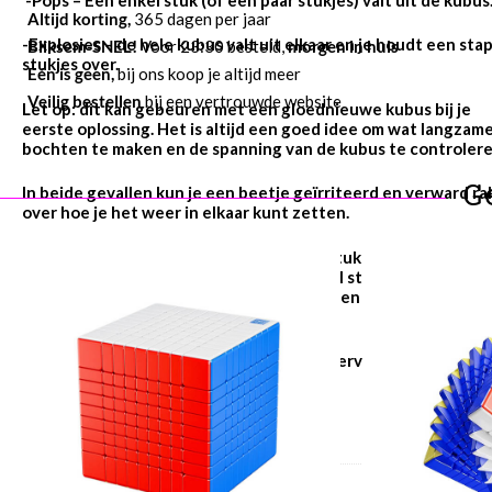
Altijd korting,
365 dagen per jaar
-Explosies – de hele kubus valt uit elkaar en je houdt een sta
Bliksem-SNEL!
Voor 23:30 besteld,
morgen in huis
stukjes over.
Eén is geen,
bij ons koop je altijd meer
Veilig bestellen
bij een vertrouwde website
Let op: dit kan gebeuren met een gloednieuwe kubus bij je
eerste oplossing. Het is altijd een goed idee om wat langzam
bochten te maken en de spanning van de kubus te controlere
G
In beide gevallen kun je een beetje geïrriteerd en verward r
over hoe je het weer in elkaar kunt zetten.
Als je kubus is ontploft en je een stapel stukken overhoudt o
als je kubus is gesprongen en er een enkel stuk of een paar
stukjes uit zijn gekomen, laat het ons weten dan kunnen wij 
instructie filmpje toesturen.
Let op: in het geval dat een stuk breekt vervangen we het st
en niet de hele kubus.
Aanvullende informatie
Gewicht
380 g