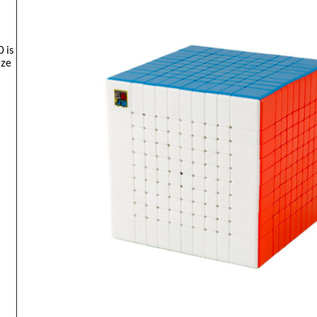
 is
eze
.