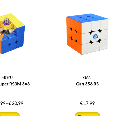
MOYU
GAN
uper RS3M 3×3
Gan 356 RS
,99
-
€
20,99
€
17,99