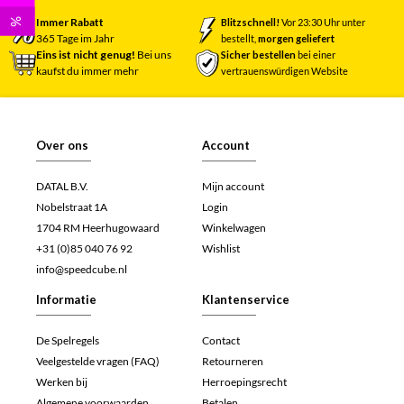
Immer Rabatt
%
Blitzschnell!
Vor 23:30 Uhr unter
365 Tage im Jahr
bestellt,
morgen geliefert
Eins ist nicht genug!
Bei uns
Sicher bestellen
bei einer
kaufst du immer mehr
vertrauenswürdigen Website
Over ons
Account
DATAL B.V.
Mijn account
Nobelstraat 1A
Login
1704 RM Heerhugowaard
Winkelwagen
+31 (0)85 040 76 92
Wishlist
info@speedcube.nl
Informatie
Klantenservice
De Spelregels
Contact
Veelgestelde vragen (FAQ)
Retourneren
Werken bij
Herroepingsrecht
Algemene voorwaarden
Betalen