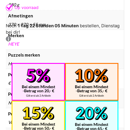
880 g
Afmetingen
370 × 270 × 55 mm
Noch
1 Tag 22 Stunden 05 Minuten
bestellen, Dienstag
bei dir!
Merken
HEYE
Puzzels merken
Heye
Puzzels prijsklasse
€ 10 – € 25
Bei einem Mindest
Bei einem Mindest
-Betrag von 20,- €
-Betrag von 35,- €
Puzzels collectie
Gilt erst ab 2 Artikeln
Gilt erst ab 2 Artikeln
Natuur
Puzzels doelgroep
Volwassenen
Bei einem Mindest
Bei einem Mindest
-Betrag von 50,- €
-Betrag von 65,- €