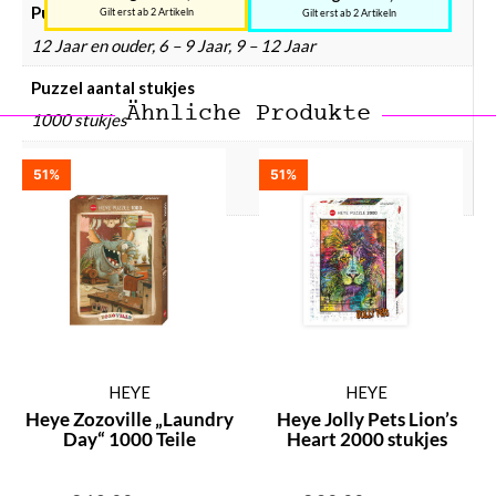
Puzzels leeftijd
Gilt erst ab 2 Artikeln
Gilt erst ab 2 Artikeln
12 Jaar en ouder, 6 – 9 Jaar, 9 – 12 Jaar
Puzzel aantal stukjes
Ähnliche Produkte
1000 stukjes
Puzzel gewicht
51%
51%
830 gram
HEYE
HEYE
Heye Zozoville „Laundry
Heye Jolly Pets Lion’s
Day“ 1000 Teile
Heart 2000 stukjes