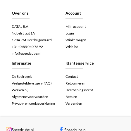
Over ons
Account
DATAL B.V.
Mijn account
Nobelstraat 1A
Login
1704 RM Heerhugowaard
Winkelwagen
+31 (0)85 040 76 92
Wishlist
info@speedcube.nl
Informatie
Klantenservice
De Spelregels
Contact
Veelgestelde vragen (FAQ)
Retourneren
Werken bij
Herroepingsrecht
Algemene voorwaarden
Betalen
Privacy- en cookieverklaring
Verzenden
Speedcube.nl
Speedcube.nl