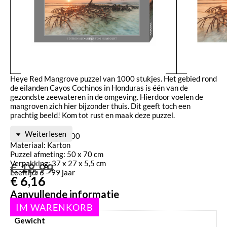
Heye Red Mangrove puzzel van 1000 stukjes. Het gebied rond
de eilanden Cayos Cochinos in Honduras is één van de
gezondste zeewateren in de omgeving. Hierdoor voelen de
mangroven zich hier bijzonder thuis. Dit geeft toch een
prachtig beeld! Kom tot rust en maak deze puzzel.
Weiterlesen
Aantal stukjes: 1000
Materiaal: Karton
Puzzel afmeting: 50 x 70 cm
Verpakking: 37 x 27 x 5,5 cm
€
18,99
Leeftijd: 6 – 99 jaar
€
6,16
Aanvullende informatie
Gewicht