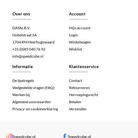
Over ons
Account
DATAL B.V.
Mijn account
Nobelstraat 1A
Login
1704 RM Heerhugowaard
Winkelwagen
+31 (0)85 040 76 92
Wishlist
info@speedcube.nl
Informatie
Klantenservice
De Spelregels
Contact
Veelgestelde vragen (FAQ)
Retourneren
Werken bij
Herroepingsrecht
Algemene voorwaarden
Betalen
Privacy- en cookieverklaring
Verzenden
Speedcube.nl
Speedcube.nl