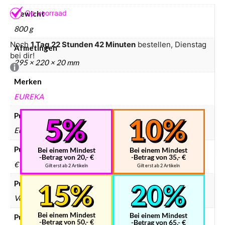
Gewicht
800 g
Noch
1 Tag 22 Stunden 42 Minuten
bestellen, Dienstag
Afmetingen
bei dir!
295 × 220 × 20 mm
Merken
EUREKA
Puzzels merken
Eureka
Puzzels prijsklasse
Bei einem Mindest
Bei einem Mindest
-Betrag von 20,- €
-Betrag von 35,- €
€ 10 – € 25
Gilt erst ab 2 Artikeln
Gilt erst ab 2 Artikeln
Puzzels collectie
Voertuig
Bei einem Mindest
Bei einem Mindest
Puzzels doelgroep
-Betrag von 50,- €
-Betrag von 65,- €