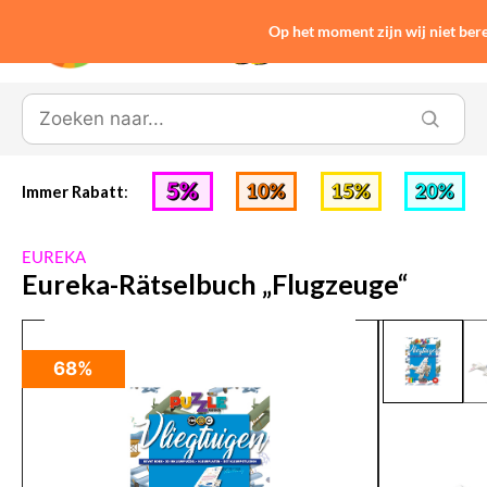
Op het moment zijn wij niet be
0
Immer Rabatt
:
EUREKA
Eureka-Rätselbuch „Flugzeuge“
68%