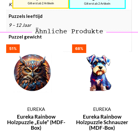
Kinderen
Gilt erst ab 2 Artikeln
Gilt erst ab 2 Artikeln
Puzzels leeftijd
9 – 12 Jaar
Ähnliche Produkte
Puzzel gewicht
780 gram
51%
68%
EUREKA
EUREKA
Eureka Rainbow
Eureka Rainbow
Holzpuzzle „Eule“ (MDF-
Holzpuzzle Schnauzer
Box)
(MDF-Box)