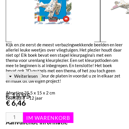
Kijk en zie eerst de meest verbazingwekkende beelden en leer
allerlei leuke weetjes over vliegtuigen. Het plezier houdt daar
niet op! Elk boek bevat een stapel kleurpagina’s met een
thema voor urenlang kleurplezier. Een set kleurpotloden om
mee te beginnen is al inbegrepen. En tenslotte! Het boek
bevat ook 3D-puzzels met een thema, of het zou toch geen
‘puzzelboek’ zijn? Kleur de platen in voordat u ze in elkaar zet
Weiterlesen
en maak dit uw eigen project!
Afmeting 35,5 x 15 x 2 cm
€
19,95
Leeftijd: 8 – 12 jaar
€
6,46
Aanvullende informatie