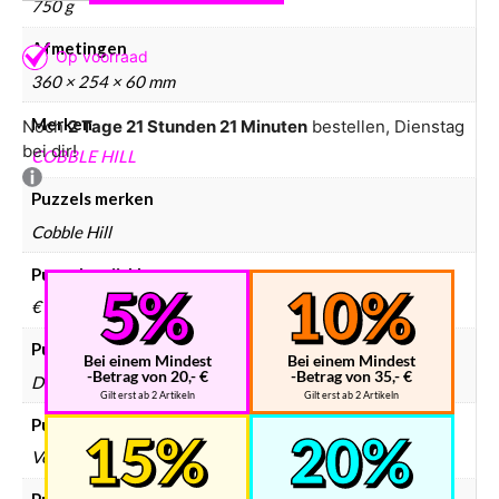
750 g
Afmetingen
360 × 254 × 60 mm
Merken
Noch
2 Tage 21 Stunden 21 Minuten
bestellen, Dienstag
bei dir!
COBBLE HILL
Puzzels merken
Cobble Hill
Puzzels prijsklasse
€ 10 – € 25
Puzzels collectie
Bei einem Mindest
Bei einem Mindest
-Betrag von 20,- €
-Betrag von 35,- €
Dieren, Natuur
Gilt erst ab 2 Artikeln
Gilt erst ab 2 Artikeln
Puzzels doelgroep
Volwassenen