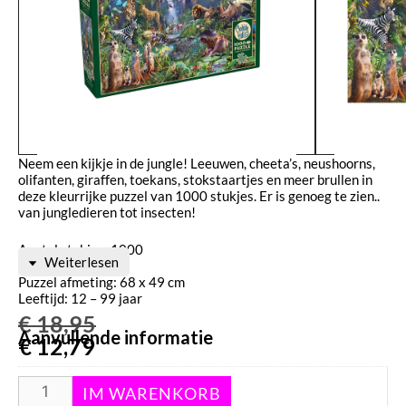
Neem een kijkje in de jungle! Leeuwen, cheeta’s, neushoorns,
olifanten, giraffen, toekans, stokstaartjes en meer brullen in
deze kleurrijke puzzel van 1000 stukjes. Er is genoeg te zien..
van jungledieren tot insecten!
Aantal stukjes: 1000
Weiterlesen
Materiaal: Karton
Puzzel afmeting: 68 x 49 cm
Leeftijd: 12 – 99 jaar
€
18,95
Aanvullende informatie
€
12,79
Gewicht