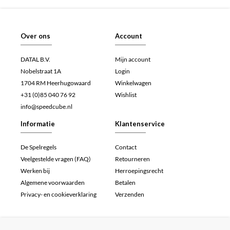
Over ons
Account
DATAL B.V.
Mijn account
Nobelstraat 1A
Login
1704 RM Heerhugowaard
Winkelwagen
+31 (0)85 040 76 92
Wishlist
info@speedcube.nl
Informatie
Klantenservice
De Spelregels
Contact
Veelgestelde vragen (FAQ)
Retourneren
Werken bij
Herroepingsrecht
Algemene voorwaarden
Betalen
Privacy- en cookieverklaring
Verzenden