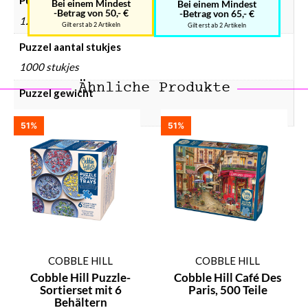
Puzzels leeftijd
Bei einem Mindest
Bei einem Mindest
-Betrag von 50,- €
-Betrag von 65,- €
12 Jaar en ouder
Gilt erst ab 2 Artikeln
Gilt erst ab 2 Artikeln
Puzzel aantal stukjes
1000 stukjes
Ähnliche Produkte
Puzzel gewicht
720 gram
51%
51%
COBBLE HILL
COBBLE HILL
Cobble Hill Puzzle-
Cobble Hill Café Des
Sortierset mit 6
Paris, 500 Teile
Behältern