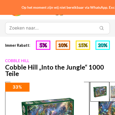
Op het moment zijn wij niet bereikbaar via WhatsApp. Ex
0
Immer Rabatt
:
COBBLE HILL
Cobble Hill „Into the Jungle“ 1000
Teile
33%