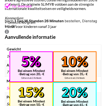
glutenvrij. De originele SLIMY® voldoen aan de strengste
internationale kwaliteitseisen en veiligheidsnormen.
Kenmerken:
Noch
1 Tag 16 Stunden 26 Minuten
bestellen, Dienstag
+ Gewicht: 80 gram
bei dir!
+ Leuk voor kinderen vanaf 3 jaar
Aanvullende informatie
Gewicht
100 g
Afmetingen
Bei einem Mindest
Bei einem Mindest
77 × 63 × 63 mm
-Betrag von 20,- €
-Betrag von 35,- €
Gilt erst ab 2 Artikeln
Gilt erst ab 2 Artikeln
Merken
SLIMY
Putty formaat
Bei einem Mindest
Bei einem Mindest
Small
-Betrag von 50,- €
-Betrag von 65,- €