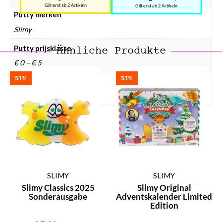
Gilt erst ab 2 Artikeln
Gilt erst ab 2 Artikeln
Putty merken
Slimy
Putty prijsklasse
Ähnliche Produkte
€ 0 – € 5
51%
51%
Putty soort
Slijm
SLIMY
SLIMY
Slimy Classics 2025
Slimy Original
Sonderausgabe
Adventskalender Limited
Edition