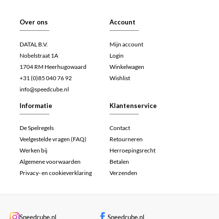
Over ons
Account
DATAL B.V.
Mijn account
Nobelstraat 1A
Login
1704 RM Heerhugowaard
Winkelwagen
+31 (0)85 040 76 92
Wishlist
info@speedcube.nl
Informatie
Klantenservice
De Spelregels
Contact
Veelgestelde vragen (FAQ)
Retourneren
Werken bij
Herroepingsrecht
Algemene voorwaarden
Betalen
Privacy- en cookieverklaring
Verzenden
Speedcube.nl
Speedcube.nl