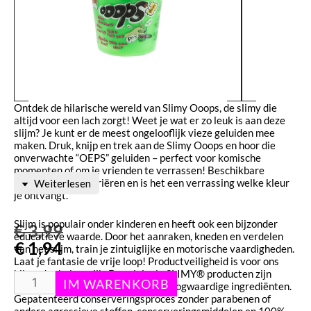
Ontdek de hilarische wereld van Slimy Ooops, de slimy die
altijd voor een lach zorgt! Weet je wat er zo leuk is aan deze
slijm? Je kunt er de meest ongelooflijk vieze geluiden mee
maken. Druk, knijp en trek aan de Slimy Ooops en hoor die
onverwachte “OEPS” geluiden – perfect voor komische
momenten of om je vrienden te verrassen! Beschikbare
kleuren kunnen variëren en is het een verrassing welke kleur
Weiterlesen
je ontvangt.
Slijm is populair onder kinderen en heeft ook een bijzonder
€
3,99
educatieve waarde. Door het aanraken, kneden en verdelen
€
1,94
van het slijm, train je zintuiglijke en motorische vaardigheden.
Laat je fantasie de vrije loop! Productveiligheid is voor ons
bijzonder belangrijk. De originele SLIMY® producten zijn
gebaseerd op natuurlijke en zeer hoogwaardige ingrediënten.
Gepatenteerd conserveringsproces zonder parabenen of
andere agressieve stoffen, conserveringsmiddelen en 100%