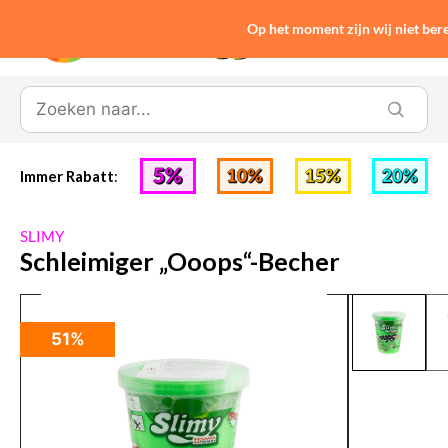
Op het moment zijn wij niet be
0
Immer Rabatt
:
SLIMY
Schleimiger „Ooops“-Becher
51%