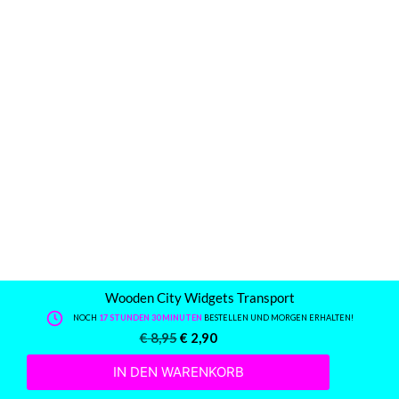
Wooden City Widgets Transport
NOCH
17 STUNDEN 30 MINUTEN
BESTELLEN UND MORGEN ERHALTEN!
€
8,95
€
2,90
IN DEN WARENKORB