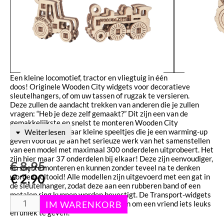
Een kleine locomotief, tractor en vliegtuig in één
doos! Originele Wooden City widgets voor decoratieve
sleutelhangers, of om uw tassen of rugzak te versieren.
Deze zullen de aandacht trekken van anderen die je zullen
vragen: “Heb je deze zelf gemaakt?” Dit zijn een van de
gemakkelijkste en snelst te monteren Wooden City
puzzels. Het zijn maar kleine speeltjes die je een warming-up
Weiterlesen
geven voordat je aan het serieuze werk van het samenstellen
van een model met maximaal 300 onderdelen uitprobeert. Het
zijn hier maar 37 onderdelen bij elkaar! Deze zijn eenvoudiger,
€
8,95
en snel te monteren en kunnen zonder teveel na te denken
€
2,90
worden voltooid! Alle modellen zijn uitgevoerd met een gat in
de sleutelhanger, zodat deze aan een rubberen band of een
metalen ring kunnen worden bevestigt. De Transport-widgets
kunnen een goedkope verrassing zijn om een vriend iets leuks
en uniek te geven!