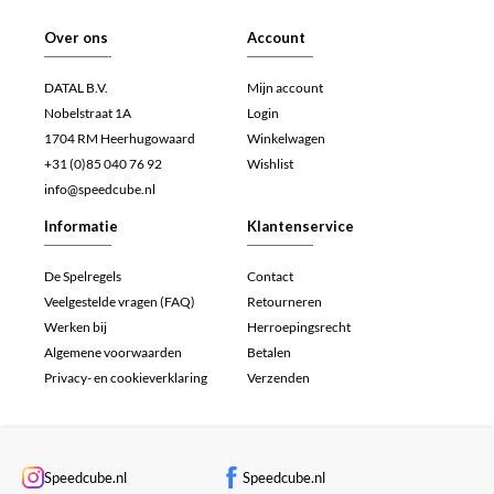
Over ons
Account
DATAL B.V.
Mijn account
Nobelstraat 1A
Login
1704 RM Heerhugowaard
Winkelwagen
+31 (0)85 040 76 92
Wishlist
info@speedcube.nl
Informatie
Klantenservice
De Spelregels
Contact
Veelgestelde vragen (FAQ)
Retourneren
Werken bij
Herroepingsrecht
Algemene voorwaarden
Betalen
Privacy- en cookieverklaring
Verzenden
Speedcube.nl
Speedcube.nl