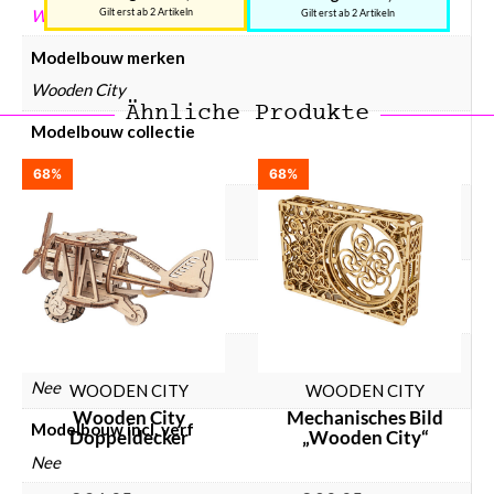
WOODEN CITY
Gilt erst ab 2 Artikeln
Gilt erst ab 2 Artikeln
Modelbouw merken
Wooden City
Ähnliche Produkte
Modelbouw collectie
Widgets
68%
68%
Modelbouw materiaal
Hout
Modelbouw doelgroep
Kinderen, Volwassenen
Modelbouw incl. lijm
Nee
WOODEN CITY
WOODEN CITY
Wooden City
Mechanisches Bild
Modelbouw incl. verf
Doppeldecker
„Wooden City“
Nee