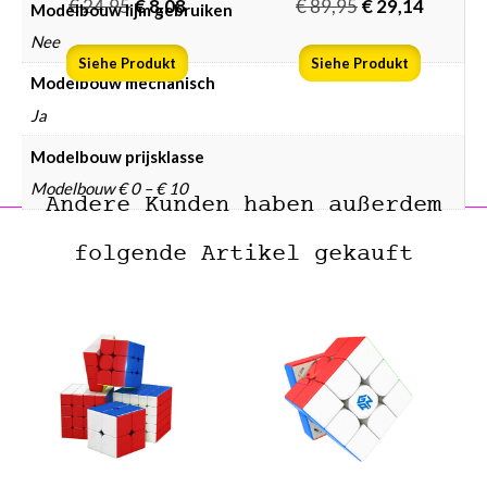
€
24,95
€
8,08
€
89,95
€
29,14
Modelbouw lijm gebruiken
Nee
Siehe Produkt
Siehe Produkt
Modelbouw mechanisch
Ja
Modelbouw prijsklasse
Modelbouw € 0 – € 10
Andere Kunden haben außerdem
folgende Artikel gekauft