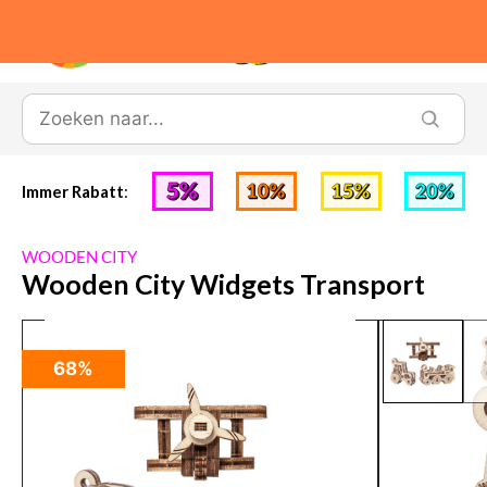
0
Immer Rabatt
:
WOODEN CITY
Wooden City Widgets Transport
68%