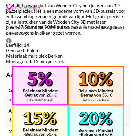
Met dit bouwpakket van Wooden City heb je uren aan 3D
puzzelplezier. Het is een moderne vorm van 3D-puzzels voor
zelfassemblage zonder gebruik van lijm. Met grote precisie
zijn alle stukken van de Wooden City 3D met laser
Noch
17 Stunden 30 Minuten
bestellen und morgen
gesneden. De onderdelen kunnen uit de mal worden gedrukt
en vervolgens in elkaar gezet worden.
erhalten!
Leeftijd: 14
Gemaakt: Polen
Materiaal: multiplex Berken
Montagetijd: 15 min per stuk
Aanvullende informatie
Gewicht
Bei einem Mindest
Bei einem Mindest
-Betrag von 20,- €
-Betrag von 35,- €
50 g
Gilt erst ab 2 Artikeln
Gilt erst ab 2 Artikeln
Afmetingen
106 × 59 × 17 mm
Bei einem Mindest
Bei einem Mindest
Merken
-Betrag von 50,- €
-Betrag von 65,- €