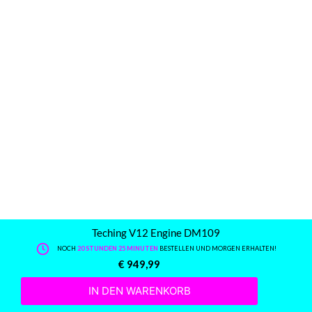
Teching V12 Engine DM109
NOCH
20 STUNDEN 25 MINUTEN
BESTELLEN UND MORGEN ERHALTEN!
€
949,99
IN DEN WARENKORB