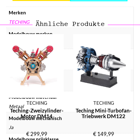
Merken
TECHING
Ähnliche Produkte
Modelbouw merken
Teching
Modelbouw collectie
Auto's & voertuigen
Modelbouw doelgroep
Volwassenen
Modelbouw materiaal
TECHING
TECHING
Metaal
Teching-Zweizylinder-
Teching Mini-Turbofan-
Motor DM14
Triebwerk DM122
Modelbouw mechanisch
Ja
€
299,99
€
149,99
Modelbouw prijsklasse