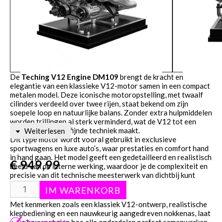
De
Teching V12 Engine DM109
brengt de kracht en
elegantie van een klassieke V12-motor samen in een compact
metalen model. Deze iconische motoropstelling, met twaalf
cilinders verdeeld over twee rijen, staat bekend om zijn
soepele loop en natuurlijke balans. Zonder extra hulpmiddelen
worden trillingen al sterk verminderd, wat de V12 tot een
toonbeeld van verfijnde techniek maakt.
Weiterlesen
Dit type motor wordt vooral gebruikt in exclusieve
sportwagens en luxe auto’s, waar prestaties en comfort hand
in hand gaan. Het model geeft een gedetailleerd en realistisch
€
949,99
beeld van de interne werking, waardoor je de complexiteit en
precisie van dit technische meesterwerk van dichtbij kunt
ervaren.
Met kenmerken zoals een klassiek V12-ontwerp, realistische
klepbediening en een nauwkeurig aangedreven nokkenas, laat
deze bouwset zien hoe alle onderdelen perfect samenwerken.