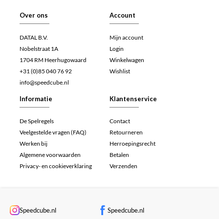
Over ons
Account
DATAL B.V.
Mijn account
Nobelstraat 1A
Login
1704 RM Heerhugowaard
Winkelwagen
+31 (0)85 040 76 92
Wishlist
info@speedcube.nl
Informatie
Klantenservice
De Spelregels
Contact
Veelgestelde vragen (FAQ)
Retourneren
Werken bij
Herroepingsrecht
Algemene voorwaarden
Betalen
Privacy- en cookieverklaring
Verzenden
Speedcube.nl
Speedcube.nl