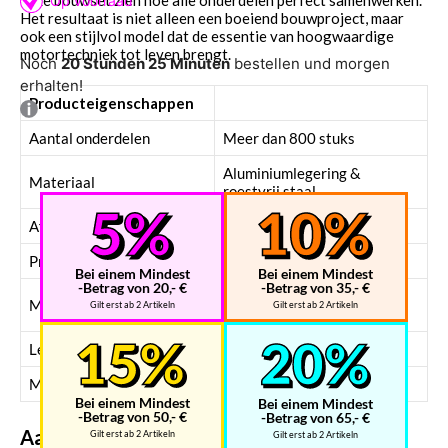
Het resultaat is niet alleen een boeiend bouwproject, maar
ook een stijlvol model dat de essentie van hoogwaardige
motortechniek tot leven brengt.
Noch
20 Stunden 25 Minuten
bestellen und morgen
erhalten!
Producteigenschappen
Aantal onderdelen
Meer dan 800 stuks
Aluminiumlegering &
Materiaal
roestvrij staal
Afmetingen
24 x 25 x 21 cm
Productgewicht
800 gram
Bei einem Mindest
Bei einem Mindest
-Betrag von 20,- €
-Betrag von 35,- €
Gevorderd – technisch
Moeilijkheidsgraad
Gilt erst ab 2 Artikeln
Gilt erst ab 2 Artikeln
uitdagend
Leeftijdsadvies
16 jaar en ouder
Montagetijd
circa 4 uur of langer
Bei einem Mindest
Bei einem Mindest
-Betrag von 50,- €
-Betrag von 65,- €
Aanvullende informatie
Gilt erst ab 2 Artikeln
Gilt erst ab 2 Artikeln