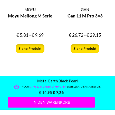
MOYU
GAN
Moyu Meilong M Serie
Gan 11 M Pro 3×3
€
5,81
-
€
9,69
€
26,72
-
€
29,15
Siehe Produkt
Siehe Produkt
Metal Earth Black Pearl
NOCH
1 TAG 10 STUNDEN 04 MINUTEN
BESTELLEN, DIENSTAG BEI DIR!
€
14,95
€
7,26
IN DEN WARENKORB