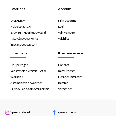
Over ons
Account
DATAL B.V.
Mijn account
Nobelstraat 1A
Login
1704 RM Heerhugowaard
Winkelwagen
+31 (0)85 040 76 92
Wishlist
info@speedcube.nl
Informatie
Klantenservice
De Spelregels
Contact
Veelgestelde vragen (FAQ)
Retourneren
Werken bij
Herroepingsrecht
Algemene voorwaarden
Betalen
Privacy- en cookieverklaring
Verzenden
Speedcube.nl
Speedcube.nl