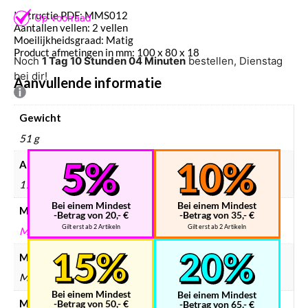
Instructie PDF: MMS012
Aantallen vellen: 2 vellen
Moeilijkheidsgraad: Matig
Product afmetingen in mm: 100 x 80 x 18
Noch
1 Tag 10 Stunden 04 Minuten
bestellen, Dienstag
bei dir!
Aanvullende informatie
Gewicht
51 g
Afmetingen
170 × 120 × 2 mm
Bei einem Mindest
Bei einem Mindest
Merken
-Betrag von 20,- €
-Betrag von 35,- €
Gilt erst ab 2 Artikeln
Gilt erst ab 2 Artikeln
METAL EARTH
Modelbouw merken
Metal Earth
Bei einem Mindest
Bei einem Mindest
Modelbouw collectie
-Betrag von 50,- €
-Betrag von 65,- €