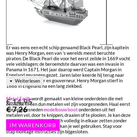
Er was eens een echt schip genaamd Black Pearl, zijn kapitein
was Henry Morgan, een van ’s werelds meest beruchte
piraten. De Black Pearl die voor het eerst zeilde in 1669 vocht
vele veldslagen; de beroemdste daarvan was een invasie in
Panama in 1671. Het jaar daarop werd Captain Morgan in
Engeland gevangen gezet. Jaren later keerde hij terug naar
Jamaica als rechter en gouverneur. Henry Morgan stierf in
Weiterlesen
1688 in Engeland na een lang ziekbed.
Metal Earth
wordt gemaakt van kleine onderdelen die met
€
14,95
een laser in een dun metalen vel zijn voorgesneden. Haal eerst
€
7,26
alle voorgesneden
modelbouw boot
onderdelen uit het
metalen vel, door te knippen, draaien of te plooien. Je kan deze
modelbouw
van Metal Earth volledig in elkaar zetten zonder
lijm. Een punt- en kniptang kan je wel gebruiken. Stap voor
stap montage instructies zijn bijgesloten.