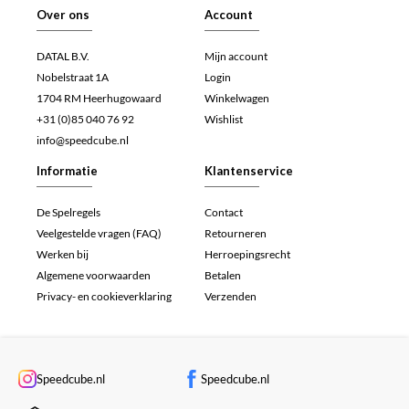
Over ons
Account
DATAL B.V.
Mijn account
Nobelstraat 1A
Login
1704 RM Heerhugowaard
Winkelwagen
+31 (0)85 040 76 92
Wishlist
info@speedcube.nl
Informatie
Klantenservice
De Spelregels
Contact
Veelgestelde vragen (FAQ)
Retourneren
Werken bij
Herroepingsrecht
Algemene voorwaarden
Betalen
Privacy- en cookieverklaring
Verzenden
Speedcube.nl
Speedcube.nl