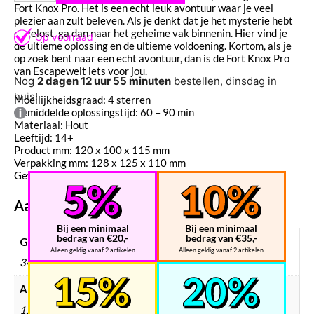
Fort Knox Pro. Het is een echt leuk avontuur waar je veel
plezier aan zult beleven. Als je denkt dat je het mysterie hebt
opgelost, ga dan naar het geheime vak binnenin. Hier vind je
de ultieme oplossing en de ultieme voldoening. Kortom, als je
op zoek bent naar een echt avontuur, dan is de Fort Knox Pro
van Escapewelt iets voor jou.
Nog
2 dagen 12 uur 55 minuten
bestellen, dinsdag in
huis!
Moeilijkheidsgraad: 4 sterren
Gemiddelde oplossingstijd: 60 – 90 min
Materiaal: Hout
Leeftijd: 14+
Product mm: 120 x 100 x 115 mm
Verpakking mm: 128 x 125 x 110 mm
Gewicht: 348 gr
Aanvullende informatie
Bij een minimaal
Bij een minimaal
bedrag van €20,-
bedrag van €35,-
Gewicht
Alleen geldig vanaf 2 artikelen
Alleen geldig vanaf 2 artikelen
348 g
Afmetingen
128 × 125 × 110 mm