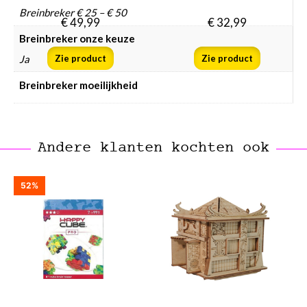
Breinbreker € 25 – € 50
€
49,99
€
32,99
Breinbreker onze keuze
Ja
Zie product
Zie product
Breinbreker moeilijkheid
Andere klanten kochten ook
52%