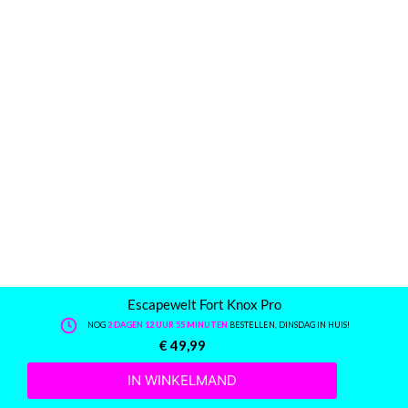
Escapewelt Fort Knox Pro
NOG
2 DAGEN 12 UUR 55 MINUTEN
BESTELLEN, DINSDAG IN HUIS!
€
49,99
IN WINKELMAND