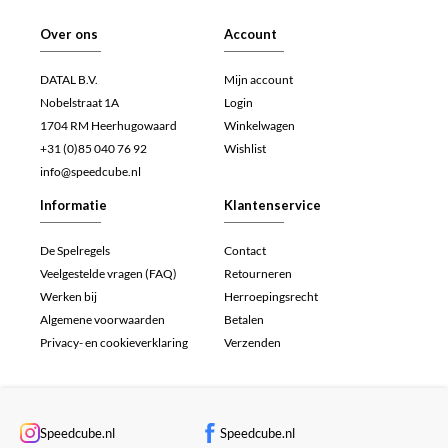
Over ons
Account
DATAL B.V.
Mijn account
Nobelstraat 1A
Login
1704 RM Heerhugowaard
Winkelwagen
+31 (0)85 040 76 92
Wishlist
info@speedcube.nl
Informatie
Klantenservice
De Spelregels
Contact
Veelgestelde vragen (FAQ)
Retourneren
Werken bij
Herroepingsrecht
Algemene voorwaarden
Betalen
Privacy- en cookieverklaring
Verzenden
Speedcube.nl
Speedcube.nl