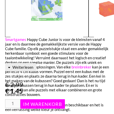
Smartgames
Happy Cube Junior is voor de kleinsten vanaf 4
jaar en is daarmee de gemakkelijkste versie van de Happy
Cube familie. Op elk puzzelstukje staat een ander gemakkelijk
herkenbaar symbool: een goede stimulans voor de
taalontwikkeling! Verruimt daarnaast het logisch en creatief
denken op een speelse manier. De puzzels zijn elk uniek en
hebben meerdere oplossingen. Van elke
breinbreker
kan je een
Weiterlesen
perfecte 4 cm kubus vormen. Puzzel eerst een kubus met de
zes stukjes en plaats ze daarna terug in hun kader. Een kei in
het maken van de kubussen? Goed gedaan! Dan is het nu tijd
€
2,99
om alle kubussen terug in hun kader te plaatsen. En er is
€
1,45
meer… Je kan alle puzzels met elkaar combineren en grote
constructies bouwen.
LET OP!
Er zijn verschillende kleuren beschikbaar en het is
een verrassing welke kleur je ontvangt.