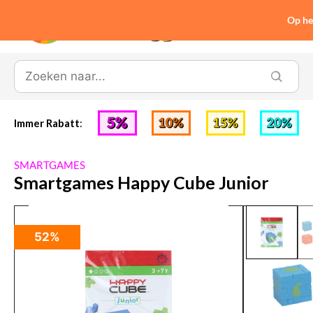
Op he
0
Immer Rabatt
:
SMARTGAMES
Smartgames Happy Cube Junior
52%