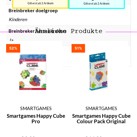
Gilt erst ab 2 Artikeln
Gilt erst ab 2 Artikeln
Breinbreker doelgroep
Kinderen
Ähnliche Produkte
Breinbreker hersenkrakers
Ja
52%
51%
Breinbreker prijsklasse
Breinbreker € 0 – € 10
SMARTGAMES
SMARTGAMES
Smartgames Happy Cube
Smartgames Happy Cube
Pro
Colour Pack Original