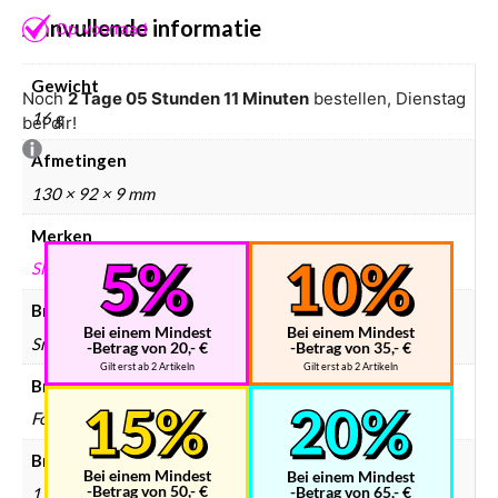
Aanvullende informatie
Gewicht
Noch
2 Tage 05 Stunden 11 Minuten
bestellen, Dienstag
16 g
bei dir!
Afmetingen
130 × 92 × 9 mm
Merken
SMARTGAMES
Breinbreker merken
Bei einem Mindest
Bei einem Mindest
Smartgames
-Betrag von 20,- €
-Betrag von 35,- €
Gilt erst ab 2 Artikeln
Gilt erst ab 2 Artikeln
Breinbreker materiaal
Foam
Breinbreker aantal spelers
Bei einem Mindest
Bei einem Mindest
-Betrag von 50,- €
-Betrag von 65,- €
1