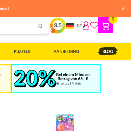
×
emak!
0
DE
AANBIEDING
BLOG
PUZZELS
t
Bei einem Mindest
-Betrag von 65,- €
Gilt erst ab 2 Artikeln