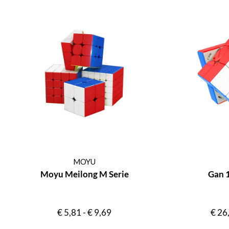
MOYU
Moyu Meilong M Serie
Gan 
€
5,81
-
€
9,69
€
26