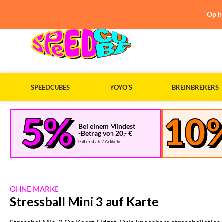
Op h
SPEEDCUBES
YOYO’S
BREINBREKERS
Bei einem Mindest
-Betrag von 20,- €
Gilt erst ab 2 Artikeln
OHNE MARKE
Stressball Mini 3 auf Karte
Stressbal Mini 3 Op Kaart Fidget. Drie kneesbare stressballetjes 