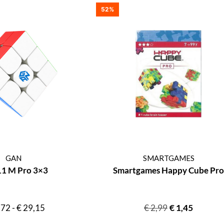
52%
GAN
SMARTGAMES
11 M Pro 3×3
Smartgames Happy Cube Pro
,72
-
€
29,15
€
2,99
€
1,45