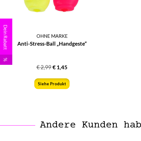
Dein Rabatt
OHNE MARKE
Anti-Stress-Ball „Handgeste“
%
€
2,99
€
1,45
Siehe Produkt
Andere Kunden ha