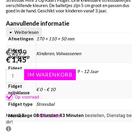
verschillende kleuren. De balletjes zijn 5 cm groot en passen dus
goed in de hand. Geschikt voor kinderen vanaf 3 jaar.
Aanvullende informatie
Weiterlesen
Afmetingen
170 × 110 × 50 mm
Fidget
€
2,99
Kinderen, Volwassenen
doelgroep
€
1,45
Fidget
3 – 6 Jaar, 6 – 9 Jaar, 9 – 12 Jaar
leeftijd
Fidget
€ 0 – € 10
prijsklasse
Fidget type
Stressbal
Noch
2 Tage 08 Stunden 43 Minuten
bestellen, Dienstag be
Merken
MERKLOOS
dir!