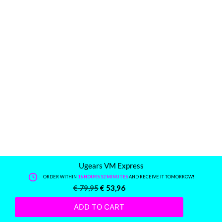
Ugears VM Express
ORDER WITHIN
16 HOURS 52 MINUTES
AND RECEIVE IT TOMORROW!
€
79,95
€
53,96
ADD TO CART