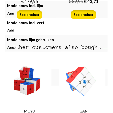
€
179,95
€
89,95
€
43,71
Modelbouw incl. lijm
Nee
See product
See product
Modelbouw incl. verf
Nee
Modelbouw lijm gebruiken
Other customers also bought
Nee
Modelbouw mechanisch
Ja
Modelbouw prijsklasse
Modelbouw € 50 – € 75
Modelbouw voertuigen
Treinen
MOYU
GAN