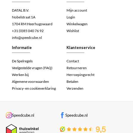
DATAL B.V.
Mijn account
Nobelstraat 1A
Login
1704 RM Heerhugowaard
Winkelwagen
+31 (0)85 040 76 92
Wishlist
info@speedcube.nl
Informatie
Klantenservice
De Spelregels
Contact
Veelgestelde vragen (FAQ)
Retourneren
Werken bij
Herroepingsrecht
Algemene voorwaarden
Betalen
Privacy- en cookieverklaring
Verzenden
Speedcube.nl
Speedcube.nl