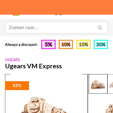
0
Always a discount
:
UGEARS
Ugears VM Express
33%