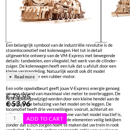
Een belangrijk symbool van de industriële revolutie is de
stoomlocomotief met kolenwagen. Het tot in detail
uitgewerkte ontwerp van de VM-Express met bewegende
details: tandwielen, een vliegwiel, het werk van de cilinder-
zuiger. De kolenwagen heeft een luik dat u afsluit door een
kleine vergrendeling. Natuurlijk wordt ook dit model
aangedreven door een rubber-motor.
Read more
Een volle opwindbeurt geeft jouw V-Express energie genoeg
om een afstand van maximaal vier meter te overbruggen. De
€
79,95
richting kan gewijzigd worden door een kleine hendel aan de
€
53,96
zijkant van de behuizing van het model om te leggen. De
locomotief heeft drie versnellingen: vooruit, achteruit en
stilstand. Wanneer het mechanisme van het model inactief is,
kunt u het werk van de bewegende elementen veilig bekijken
zonder dat u zich zorgen hoeft te maken dat uw trein in rook
verdwijnt. Als u een andere spannende optie van uw nieuwe