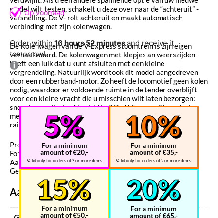
model wilt testen, schakelt u deze over naar de “achteruit” -
versnelling. De V- rolt achteruit en maakt automatisch
verbinding met zijn kolenwagen.
Order within
16 hours 52 minutes
and receive it
De Kolenwagen van de V-Express stoomtrein is zijn eigen
tomorrow!
verhaal waard. De kolenwagen met klepjes an weerszijden
heeft een luik dat u kunt afsluiten met een kleine
vergrendeling. Natuurlijk word took dit model aangedreven
door een rubberband-motor. Zo heeft de locomotief geen kolen
nodig, waardoor er voldoende ruimte in de tender overblijft
voor een kleine vracht die u misschien wilt laten bezorgen:
snoepjes, prullaria of berichtjes? De V-Express Stoomtrein
met Kolenwagen-set bevat ook 2,45 meter (96,5 inch) aan
rails.
Product afmetingen in mm: 560 x 120 x 120
For a minimum
For a minimum
amount of €20,-
amount of €35,-
Formaat pakket in mm: 146 x 67 x 20
Aantal onderdelen: 538
Valid only for orders of 2 or more items
Valid only for orders of 2 or more items
Geschatte montagetijd: 10 uur
Aanvullende informatie
For a minimum
For a minimum
amount of €50,-
amount of €65,-
Gewicht