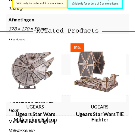
Valid only for orders of 2 or more items
Valid only for orders of 2 or more items
1328 g
Afmetingen
378 × 170 × 50 mm
Related Products
Merken
51%
UGEARS
Modelbouw merken
Ugears
Modelbouw collectie
Auto's & voertuigen
Modelbouw materiaal
UGEARS
UGEARS
Hout
Ugears Star Wars
Ugears Star Wars TIE
Millennium Falcon
Fighter
Modelbouw doelgroep
Volwassenen