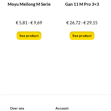
Moyu Meilong M Serie
Gan 11 M Pro 3×3
€
5,81
-
€
9,69
€
26,72
-
€
29,15
See product
See product
Over ons
Account