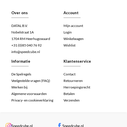
Over ons
Account
DATAL B.V.
Mijn account
Nobelstraat 1A
Login
1704 RM Heerhugowaard
Winkelwagen
+31 (0)85 040 76 92
Wishlist
info@speedcube.nl
Informatie
Klantenservice
De Spelregels
Contact
Veelgestelde vragen (FAQ)
Retourneren
Werken bij
Herroepingsrecht
Algemene voorwaarden
Betalen
Privacy- en cookieverklaring
Verzenden
Speedcube.nl
Speedcube.nl