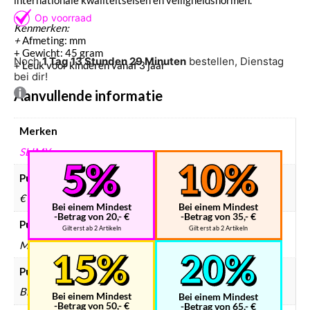
Kenmerken:
+
Afmeting: mm
+ Gewicht: 45 gram
Noch
1 Tag 13 Stunden 29 Minuten
bestellen, Dienstag
+ Leuk voor kinderen vanaf 3 jaar
bei dir!
Aanvullende informatie
Merken
SLIMY
Putty prijsklasse
€ 0 – € 5
Bei einem Mindest
Bei einem Mindest
-Betrag von 20,- €
-Betrag von 35,- €
Putty formaat
Gilt erst ab 2 Artikeln
Gilt erst ab 2 Artikeln
Medium
Putty kleur
Blauw, Geel, Groen, Roze
Bei einem Mindest
Bei einem Mindest
-Betrag von 50,- €
-Betrag von 65,- €