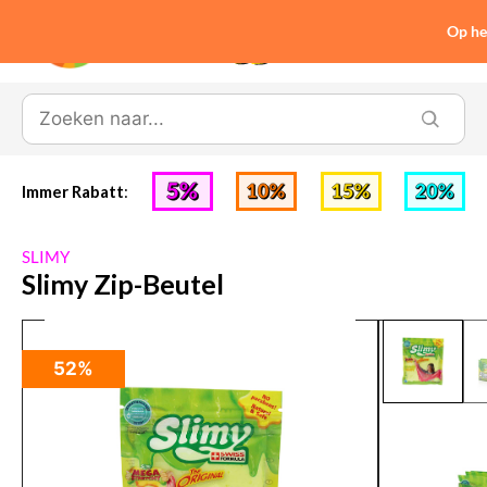
Op he
0
Immer Rabatt
:
SLIMY
Slimy Zip-Beutel
52%