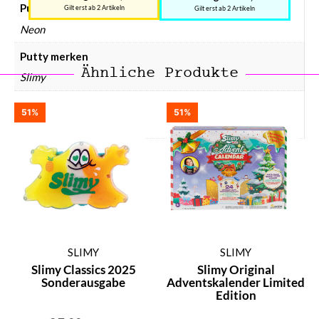
Putty effect
Gilt erst ab 2 Artikeln
Gilt erst ab 2 Artikeln
Neon
Putty merken
Ähnliche Produkte
Slimy
Putty soort
51%
51%
Slijm
SLIMY
SLIMY
Slimy Classics 2025
Slimy Original
Sonderausgabe
Adventskalender Limited
Edition