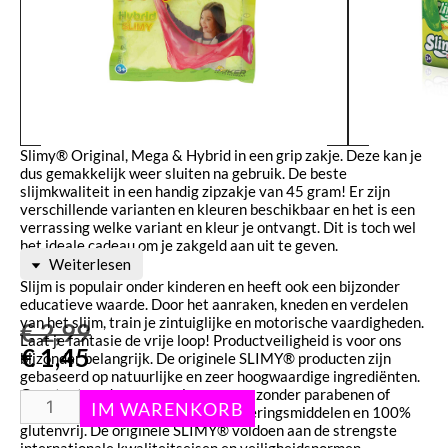
Slimy® Original, Mega & Hybrid in een grip zakje. Deze kan je
dus gemakkelijk weer sluiten na gebruik. De beste
slijmkwaliteit in een handig zipzakje van 45 gram! Er zijn
verschillende varianten en kleuren beschikbaar en het is een
verrassing welke variant en kleur je ontvangt. Dit is toch wel
het ideale cadeau om je zakgeld aan uit te geven.
Weiterlesen
Slijm is populair onder kinderen en heeft ook een bijzonder
educatieve waarde. Door het aanraken, kneden en verdelen
van het slijm, train je zintuiglijke en motorische vaardigheden.
€
2,99
Laat je fantasie de vrije loop! Productveiligheid is voor ons
€
1,45
bijzonder belangrijk. De originele SLIMY® producten zijn
gebaseerd op natuurlijke en zeer hoogwaardige ingrediënten.
Gepatenteerd conserveringsproces zonder parabenen of
andere agressieve stoffen, conserveringsmiddelen en 100%
glutenvrij. De originele SLIMY® voldoen aan de strengste
internationale kwaliteitseisen en veiligheidsnormen.