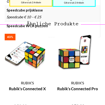
Geen
Gilt erst ab 2 Artikeln
Gilt erst ab 2 Artikeln
Speedcube prijsklasse
Speedcube € 10 – € 25
Ähnliche Produkte
Speedcube WCA puzzels
Ja
43%
RUBIK’S
RUBIK’S
Rubik’s Connected X
Rubik’s Connected Pro