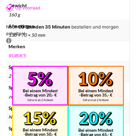
Gewicht
160 g
Afmetingen
Noch
20 Stunden 35 Minuten
bestellen und morgen
erhalten!
130 × 70 × 50 mm
Merken
RUBIK'S
Speedcube type
2×2
Speedcube kleur
Bei einem Mindest
Bei einem Mindest
-Betrag von 20,- €
-Betrag von 35,- €
zwart
Gilt erst ab 2 Artikeln
Gilt erst ab 2 Artikeln
Speedcube bundels
Nee
Speedcube magneten
Bei einem Mindest
Bei einem Mindest
-Betrag von 50,- €
-Betrag von 65,- €