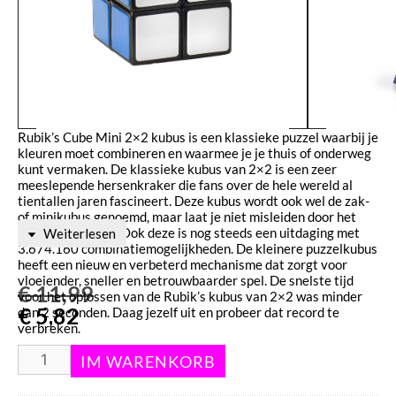
Rubik’s Cube Mini 2×2 kubus is een klassieke puzzel waarbij je
kleuren moet combineren en waarmee je je thuis of onderweg
kunt vermaken. De klassieke kubus van 2×2 is een zeer
meeslepende hersenkraker die fans over de hele wereld al
tientallen jaren fascineert. Deze kubus wordt ook wel de zak-
of minikubus genoemd, maar laat je niet misleiden door het
kleinere formaat. Ook deze is nog steeds een uitdaging met
Weiterlesen
3.674.160 combinatiemogelijkheden. De kleinere puzzelkubus
heeft een nieuw en verbeterd mechanisme dat zorgt voor
vloeiender, sneller en betrouwbaarder spel. De snelste tijd
€
11,99
voor het oplossen van de Rubik’s kubus van 2×2 was minder
€
5,82
dan 2 seconden. Daag jezelf uit en probeer dat record te
verbreken.
Aanvullende informatie