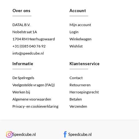
Over ons
Account
DATAL B.V.
Mijn account
Nobelstraat 1A
Login
1704 RM Heerhugowaard
Winkelwagen
+31 (0)85 040 76 92
Wishlist
info@speedcube.nl
Informatie
Klantenservice
De Spelregels
Contact
Veelgestelde vragen (FAQ)
Retourneren
Werken bij
Herroepingsrecht
Algemene voorwaarden
Betalen
Privacy- en cookieverklaring
Verzenden
Speedcube.nl
Speedcube.nl