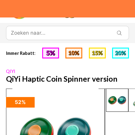
0
Immer Rabatt
:
QIYI
QiYi Haptic Coin Spinner version
52%