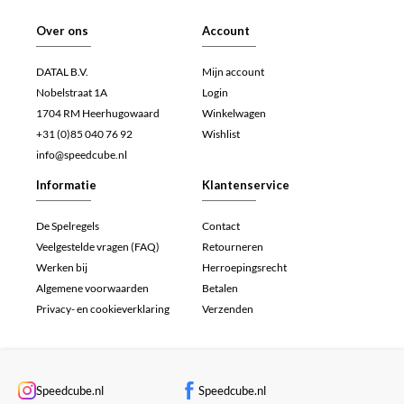
Over ons
Account
DATAL B.V.
Mijn account
Nobelstraat 1A
Login
1704 RM Heerhugowaard
Winkelwagen
+31 (0)85 040 76 92
Wishlist
info@speedcube.nl
Informatie
Klantenservice
De Spelregels
Contact
Veelgestelde vragen (FAQ)
Retourneren
Werken bij
Herroepingsrecht
Algemene voorwaarden
Betalen
Privacy- en cookieverklaring
Verzenden
Speedcube.nl
Speedcube.nl