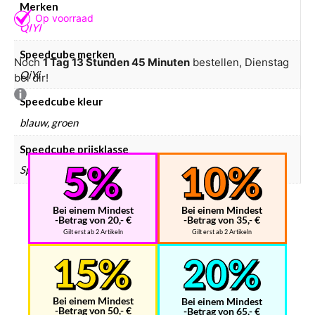
Merken
QIYI
Speedcube merken
Noch
1 Tag 13 Stunden 45 Minuten
bestellen, Dienstag
QiYi
bei dir!
Speedcube kleur
blauw, groen
Speedcube prijsklasse
Speedcube € 0 – € 10
Bei einem Mindest
Bei einem Mindest
-Betrag von 20,- €
-Betrag von 35,- €
Gilt erst ab 2 Artikeln
Gilt erst ab 2 Artikeln
Bei einem Mindest
Bei einem Mindest
-Betrag von 50,- €
-Betrag von 65,- €