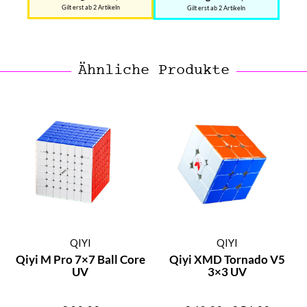
Gilt erst ab 2 Artikeln
Gilt erst ab 2 Artikeln
Ähnliche Produkte
QIYI
QIYI
Qiyi M Pro 7×7 Ball Core
Qiyi XMD Tornado V5
UV
3×3 UV