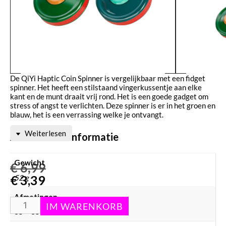
De QiYi Haptic Coin Spinner is vergelijkbaar met een fidget
spinner. Het heeft een stilstaand vingerkussentje aan elke
kant en de munt draait vrij rond. Het is een goede gadget om
stress of angst te verlichten. Deze spinner is er in het groen en
blauw, het is een verrassing welke je ontvangt.
Weiterlesen
Aanvullende informatie
Gewicht
€
6,99
€
3,39
52 g
Afmetingen
65 × 65 × 33 mm