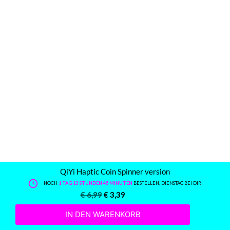
QiYi Haptic Coin Spinner version
NOCH
1 TAG 13 STUNDEN 45 MINUTEN
BESTELLEN, DIENSTAG BEI DIR!
€
6,99
€
3,39
IN DEN WARENKORB