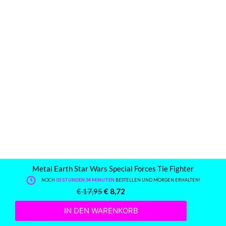
Metal Earth Star Wars Special Forces Tie Fighter
NOCH
03 STUNDEN 54 MINUTEN
BESTELLEN UND MORGEN ERHALTEN!
€
17,95
€
8,72
IN DEN WARENKORB