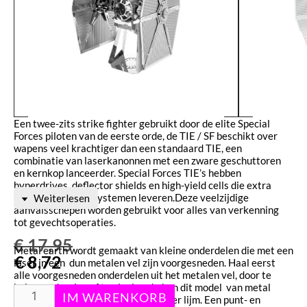
Een twee-zits strike fighter gebruikt door de elite Special
Forces piloten van de eerste orde, de TIE / SF beschikt over
wapens veel krachtiger dan een standaard TIE, een
combinatie van laserkanonnen met een zware geschuttoren
en kernkop lanceerder. Special Forces TIE’s hebben
hyperdrives, deflector shields en high-yield cells die extra
stroom aan boordsystemen leveren.Deze veelzijdige
Weiterlesen
aanvalsschepen worden gebruikt voor alles van verkenning
tot gevechtsoperaties.
€
17,95
Metal earth wordt gemaakt van kleine onderdelen die met een
€
8,72
laser in een dun metalen vel zijn voorgesneden. Haal eerst
alle voorgesneden onderdelen uit het metalen vel, door te
knippen ,draaien of te plooien. Je kan dit model van metal
earth volledig in elkaar zetten zonder lijm. Een punt- en