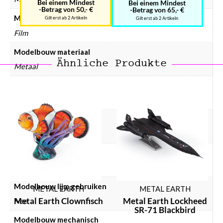
Bei einem Mindest
Bei einem Mindest
-Betrag von 50,- €
-Betrag von 65,- €
Modelbouw collectie
Gilt erst ab 2 Artikeln
Gilt erst ab 2 Artikeln
Film
Modelbouw materiaal
Ähnliche Produkte
Metaal
Modelbouw doelgroep
Volwassenen
Modelbouw incl. lijm
Nee
Modelbouw incl. verf
Nee
Modelbouw lijm gebruiken
METAL EARTH
METAL EARTH
Metal Earth Clownfisch
Metal Earth Lockheed
Nee
SR-71 Blackbird
Modelbouw mechanisch