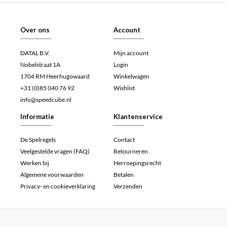
Over ons
Account
DATAL B.V.
Mijn account
Nobelstraat 1A
Login
1704 RM Heerhugowaard
Winkelwagen
+31 (0)85 040 76 92
Wishlist
info@speedcube.nl
Informatie
Klantenservice
De Spelregels
Contact
Veelgestelde vragen (FAQ)
Retourneren
Werken bij
Herroepingsrecht
Algemene voorwaarden
Betalen
Privacy- en cookieverklaring
Verzenden