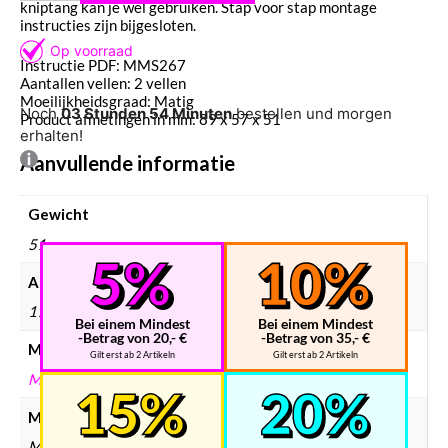
kniptang kan je wel gebruiken. Stap voor stap montage
instructies zijn bijgesloten.
Instructie PDF: MMS267
Aantallen vellen: 2 vellen
Moeilijkheidsgraad: Matig
Noch
03 Stunden 54 Minuten
bestellen und morgen
Product afmetingen in mm: 89 x 57 x 51
erhalten!
Aanvullende informatie
Gewicht
51 g
Afmetingen
170 × 120 × 2 mm
Bei einem Mindest
Bei einem Mindest
-Betrag von 20,- €
-Betrag von 35,- €
Merken
Gilt erst ab 2 Artikeln
Gilt erst ab 2 Artikeln
METAL EARTH
Modelbouw merken
Metal Earth