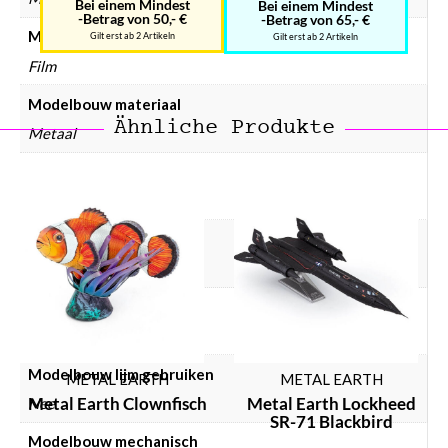
Bei einem Mindest
Bei einem Mindest
-Betrag von 50,- €
-Betrag von 65,- €
Modelbouw collectie
Gilt erst ab 2 Artikeln
Gilt erst ab 2 Artikeln
Film
Modelbouw materiaal
Ähnliche Produkte
Metaal
Modelbouw doelgroep
Volwassenen
Modelbouw incl. lijm
Nee
Modelbouw incl. verf
Nee
Modelbouw lijm gebruiken
METAL EARTH
METAL EARTH
Metal Earth Clownfisch
Metal Earth Lockheed
Nee
SR-71 Blackbird
Modelbouw mechanisch