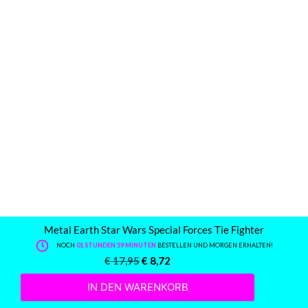
Metal Earth Star Wars Special Forces Tie Fighter
NOCH
01 STUNDEN 59 MINUTEN
BESTELLEN UND MORGEN ERHALTEN!
€
17,95
€
8,72
IN DEN WARENKORB