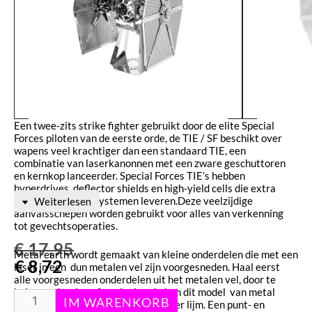
Een twee-zits strike fighter gebruikt door de elite Special
Forces piloten van de eerste orde, de TIE / SF beschikt over
wapens veel krachtiger dan een standaard TIE, een
combinatie van laserkanonnen met een zware geschuttoren
en kernkop lanceerder. Special Forces TIE’s hebben
hyperdrives, deflector shields en high-yield cells die extra
stroom aan boordsystemen leveren.Deze veelzijdige
Weiterlesen
aanvalsschepen worden gebruikt voor alles van verkenning
tot gevechtsoperaties.
€
17,95
Metal earth wordt gemaakt van kleine onderdelen die met een
€
8,72
laser in een dun metalen vel zijn voorgesneden. Haal eerst
alle voorgesneden onderdelen uit het metalen vel, door te
knippen ,draaien of te plooien. Je kan dit model van metal
earth volledig in elkaar zetten zonder lijm. Een punt- en