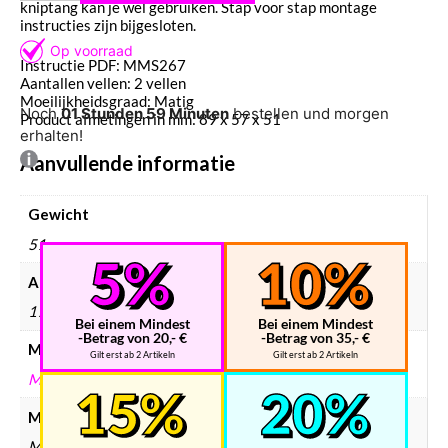
kniptang kan je wel gebruiken. Stap voor stap montage
instructies zijn bijgesloten.
Instructie PDF: MMS267
Aantallen vellen: 2 vellen
Moeilijkheidsgraad: Matig
Noch
01 Stunden 59 Minuten
bestellen und morgen
Product afmetingen in mm: 89 x 57 x 51
erhalten!
Aanvullende informatie
Gewicht
51 g
Afmetingen
170 × 120 × 2 mm
Bei einem Mindest
Bei einem Mindest
-Betrag von 20,- €
-Betrag von 35,- €
Merken
Gilt erst ab 2 Artikeln
Gilt erst ab 2 Artikeln
METAL EARTH
Modelbouw merken
Metal Earth