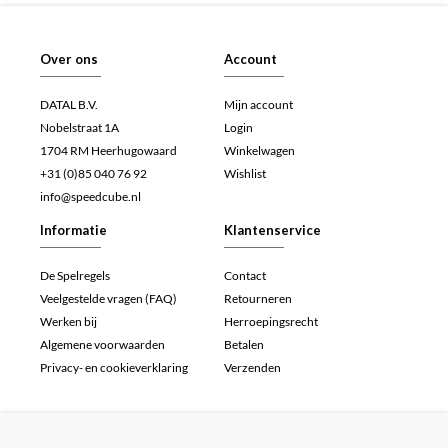
Over ons
Account
DATAL B.V.
Mijn account
Nobelstraat 1A
Login
1704 RM Heerhugowaard
Winkelwagen
+31 (0)85 040 76 92
Wishlist
info@speedcube.nl
Informatie
Klantenservice
De Spelregels
Contact
Veelgestelde vragen (FAQ)
Retourneren
Werken bij
Herroepingsrecht
Algemene voorwaarden
Betalen
Privacy- en cookieverklaring
Verzenden