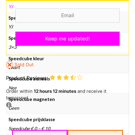
YJ
Speedcube merken
YJ
Speedcube type
3×3
Speedcube kleur
Sold Out
zwart
Product Reviews
Speedcube bundels
Nee
Order within
12 hours 12 minutes
and receive it
tomorrow!
Speedcube magneten
Geen
Speedcube prijsklasse
Speedcube € 0 – € 10