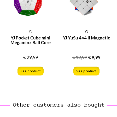
YJ
YJ
YJ Pocket Cube mini
YJ YuSu 4×4 II Magnetic
Megaminx Ball Core
€
29,99
€
12,99
€
9,99
See product
See product
Other customers also bought