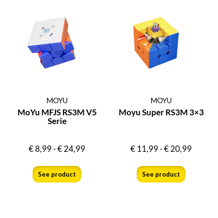
MOYU
MOYU
MoYu MFJS RS3M V5
Moyu Super RS3M 3×3
Serie
€
8,99
-
€
24,99
€
11,99
-
€
20,99
See product
See product