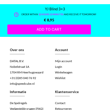
YJ Blind 3×3
ORDER WITHIN
12 HOURS 12 MINUTES
AND RECEIVE IT TOMORROW!
€
8,95
ADD TO CART
Over ons
Account
DATAL B.V.
Mijn account
Nobelstraat 1A
Login
1704 RM Heerhugowaard
Winkelwagen
+31 (0)85 040 76 92
Wishlist
info@speedcube.nl
Informatie
Klantenservice
De Spelregels
Contact
Veelgestelde vragen (FAQ)
Retourneren