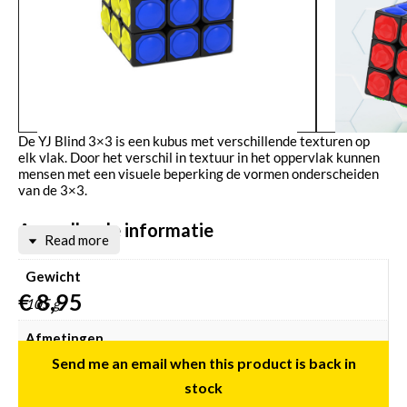
De YJ Blind 3×3 is een kubus met verschillende texturen op
elk vlak. Door het verschil in textuur in het oppervlak kunnen
mensen met een visuele beperking de vormen onderscheiden
van de 3×3.
Aanvullende informatie
Read more
Gewicht
€
8,95
105 g
Afmetingen
Send me an email when this product is back in
65 × 65 × 65 mm
stock
Merken