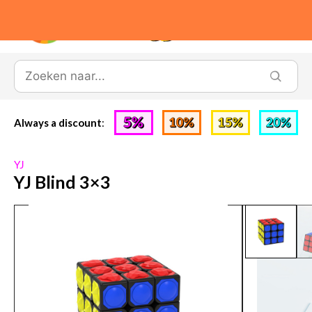
0
Always a discount
:
YJ
YJ Blind 3×3