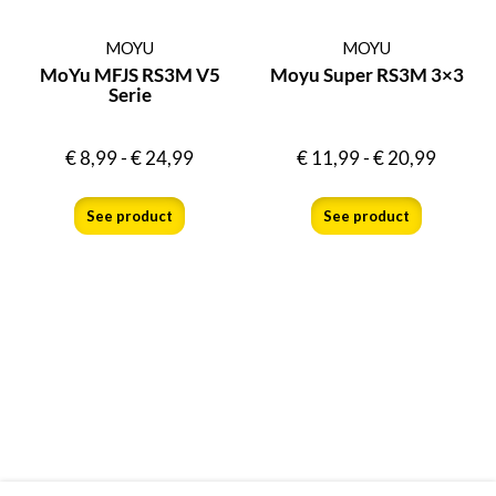
MOYU
MOYU
MoYu MFJS RS3M V5
Moyu Super RS3M 3×3
Serie
€
8,99
-
€
24,99
€
11,99
-
€
20,99
See product
See product