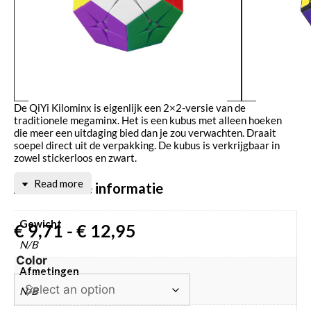
De QiYi Kilominx is eigenlijk een 2×2-versie van de
traditionele megaminx. Het is een kubus met alleen hoeken
die meer een uitdaging bied dan je zou verwachten. Draait
soepel direct uit de verpakking. De kubus is verkrijgbaar in
zowel stickerloos en zwart.
Read more
Aanvullende informatie
Gewicht
€
9,71
-
€
12,95
N/B
Color
Afmetingen
N/B