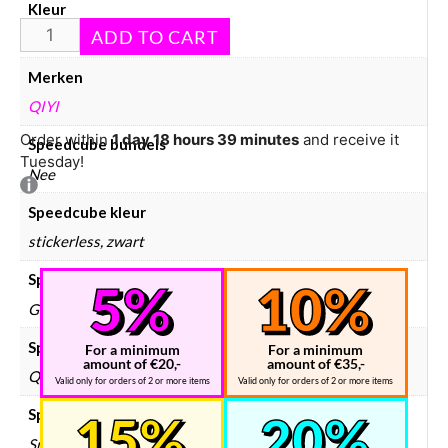
Kleur
stickerless, zwart
Merken
QIYI
Order within
1 day 18 hours 39 minutes
and receive it
Speedcube bundels
Tuesday!
Nee
Speedcube kleur
stickerless, zwart
Speedcube magneten
Geen
Speedcube merken
For a minimum
For a minimum
amount of €20,-
amount of €35,-
QiYi
Valid only for orders of 2 or more items
Valid only for orders of 2 or more items
Speedcube prijsklasse
Speedcube € 10 – € 25