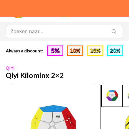
0
Always a discount
:
QIYI
Qiyi Kilominx 2×2