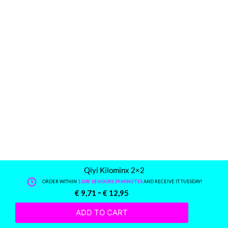
Qiyi Kilominx 2×2
ORDER WITHIN
1 DAY 18 HOURS 39 MINUTES
AND RECEIVE IT TUESDAY!
-
€
9,71
€
12,95
ADD TO CART