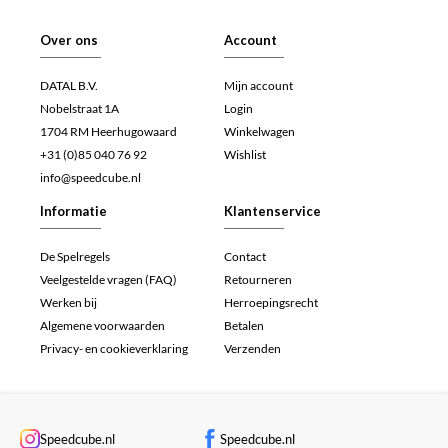
Over ons
Account
DATAL B.V.
Mijn account
Nobelstraat 1A
Login
1704 RM Heerhugowaard
Winkelwagen
+31 (0)85 040 76 92
Wishlist
info@speedcube.nl
Informatie
Klantenservice
De Spelregels
Contact
Veelgestelde vragen (FAQ)
Retourneren
Werken bij
Herroepingsrecht
Algemene voorwaarden
Betalen
Privacy- en cookieverklaring
Verzenden
Speedcube.nl
Speedcube.nl