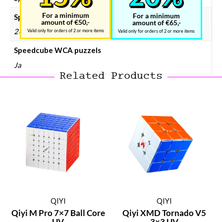
For a minimum
For a minimum
Speedcube type
amount of €50,-
amount of €65,-
2×2
Valid only for orders of 2 or more items
Valid only for orders of 2 or more items
Speedcube WCA puzzels
Ja
Related Products
QIYI
QIYI
Qiyi M Pro 7×7 Ball Core
Qiyi XMD Tornado V5
UV
3×3 UV