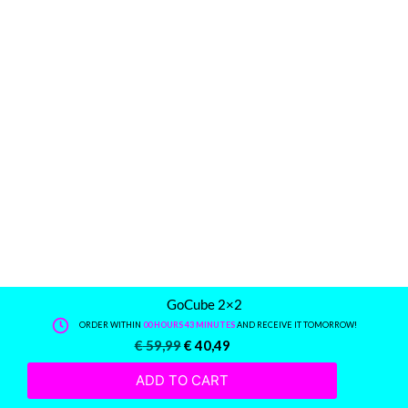
GoCube 2×2
ORDER WITHIN
00 HOURS 43 MINUTES
AND RECEIVE IT TOMORROW!
€
59,99
€
40,49
ADD TO CART