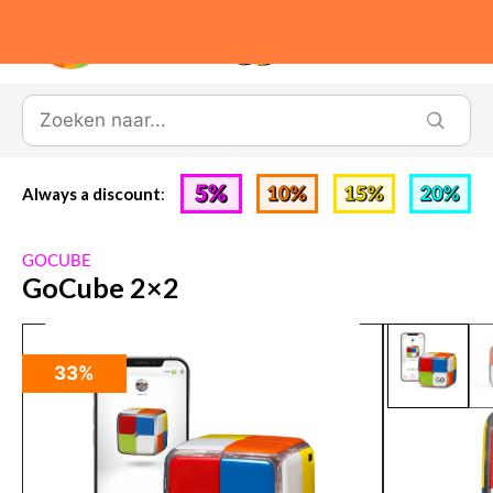
0
Always a discount
:
GOCUBE
GoCube 2×2
33%