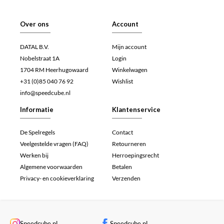
Over ons
Account
DATAL B.V.
Mijn account
Nobelstraat 1A
Login
1704 RM Heerhugowaard
Winkelwagen
+31 (0)85 040 76 92
Wishlist
info@speedcube.nl
Informatie
Klantenservice
De Spelregels
Contact
Veelgestelde vragen (FAQ)
Retourneren
Werken bij
Herroepingsrecht
Algemene voorwaarden
Betalen
Privacy- en cookieverklaring
Verzenden
Speedcube.nl
Speedcube.nl