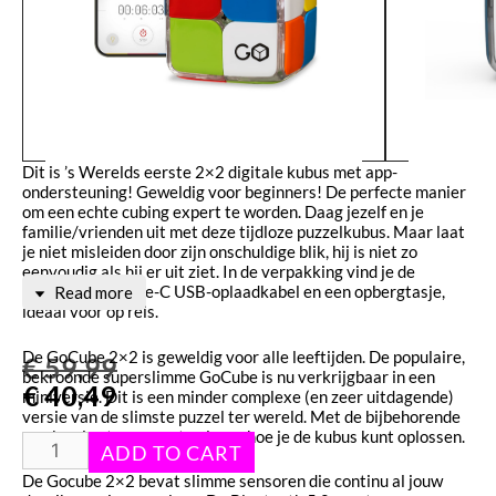
Dit is ’s Werelds eerste 2×2 digitale kubus met app-
ondersteuning! Geweldig voor beginners! De perfecte manier
om een echte cubing expert te worden. Daag jezelf en je
familie/vrienden uit met deze tijdloze puzzelkubus. Maar laat
je niet misleiden door zijn onschuldige blik, hij is niet zo
eenvoudig als hij er uit ziet. In de verpakking vind je de
GoCube 2×2, type-C USB-oplaadkabel en een opbergtasje,
Read more
ideaal voor op reis.
De GoCube 2×2 is geweldig voor alle leeftijden. De populaire,
€
59,99
bekroonde superslimme GoCube is nu verkrijgbaar in een
€
40,49
miniversie. Dit is een minder complexe (en zeer uitdagende)
versie van de slimste puzzel ter wereld. Met de bijbehorende
app kun je stap voor stap leren hoe je de kubus kunt oplossen.
De Gocube 2×2 bevat slimme sensoren die continu al jouw