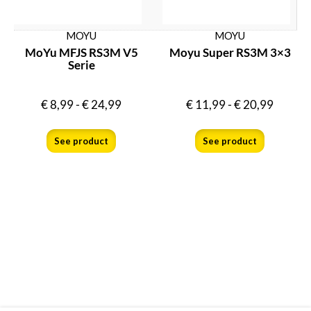
Ja
MOYU
MOYU
MoYu MFJS RS3M V5
Moyu Super RS3M 3×3
Serie
€
8,99
-
€
24,99
€
11,99
-
€
20,99
See product
See product