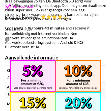
draaibewegingen volgen. De Bluetooth 5.0 zorgt voor
een feilloze verbinding met de app. Door magneten draait deze
kubus super snel. Ook is er gezorgd voor een laag
stroomverbruik waardoor je uren lang kan spelen en zijn er
Product Reviews
lichtindicator die jouw status bevestigen.
Order within
00 hours 43 minutes
and receive it
SPECIFICATIES;
Kan zelfstandig met internet verbinden: Nee
tomorrow!
App vereist voor gehele functionaliteit: Ja
App werkt op besturingssysteem: Android & iOS
Bluetooth vereist: Ja
Aanvullende informatie
Gewicht
245 g
For a minimum
For a minimum
amount of €20,-
amount of €35,-
Afmetingen
Valid only for orders of 2 or more items
Valid only for orders of 2 or more items
102 × 103 × 100 mm
Merken