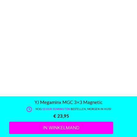
YJ Megaminx MGC 3×3 Magnetic
NOG
11 UUR 51 MINUTEN
BESTELLEN, MORGEN IN HUIS!
€
23,95
IN WINKELMAND