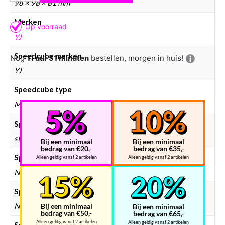
98 × 98 × 81 mm
Merken
YJ
Speedcube merken
Nog
11 uur 51 minuten
bestellen, morgen in huis!
YJ
Speedcube type
Megaminx
Speedcube kleur
stickerless
Bij een minimaal
Bij een minimaal
bedrag van €20,-
bedrag van €35,-
Speedcube bundels
Alleen geldig vanaf 2 artikelen
Alleen geldig vanaf 2 artikelen
Nee
Speedcube magneten
Normaal
Bij een minimaal
Bij een minimaal
bedrag van €50,-
bedrag van €65,-
Alleen geldig vanaf 2 artikelen
Alleen geldig vanaf 2 artikelen