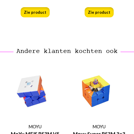
Zie product
Zie product
Andere klanten kochten ook
MOYU
MOYU
MoYu MFJS RS3M V5
Moyu Super RS3M 3×3