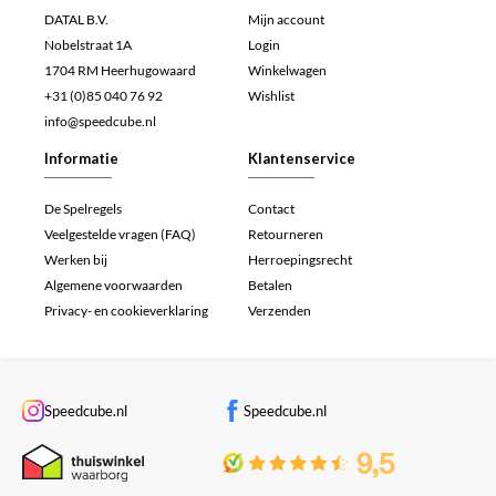
DATAL B.V.
Mijn account
Nobelstraat 1A
Login
1704 RM Heerhugowaard
Winkelwagen
+31 (0)85 040 76 92
Wishlist
info@speedcube.nl
Informatie
Klantenservice
De Spelregels
Contact
Veelgestelde vragen (FAQ)
Retourneren
Werken bij
Herroepingsrecht
Algemene voorwaarden
Betalen
Privacy- en cookieverklaring
Verzenden
Speedcube.nl
Speedcube.nl