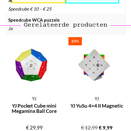
Speedcube prijsklasse
Speedcube € 10 – € 25
Speedcube WCA puzzels
Gerelateerde producten
Ja
23%
YJ
YJ
YJ Pocket Cube mini
YJ YuSu 4×4 II Magnetic
Megaminx Ball Core
€
29,99
€
12,99
€
9,99