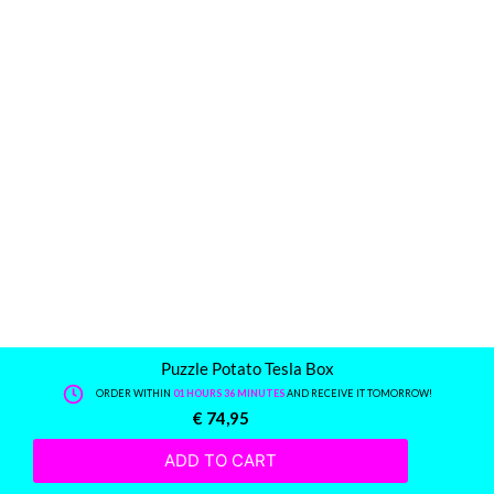
Puzzle Potato Tesla Box
ORDER WITHIN
01 HOURS 36 MINUTES
AND RECEIVE IT TOMORROW!
€
74,95
ADD TO CART