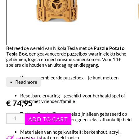
Betreed de wereld van Nikola Tesla met de
Puzzle Potato
Tesla Box
, een geavanceerde puzzelbox waarin elektrische
geheimen, logica en mechanisme samenkomen. Voor 14+
spelers die houden van uitdaging en diepgang.
Pre‑geassembleerde puzzelbox – je kunt meteen
Read more
beginnen
Resetbare ervaring – geschikt voor herhaald spel of
€
74,95
delen met vrienden/familie
Taal‑onafhankelijk – puzzels zijn alleen gebaseerd op
mechaniek en aanwijzingen, geen tekst afhankelijkheid
Materialen van hoge kwaliteit: berkenhout, acryl,
roestvrij staal en elektronica