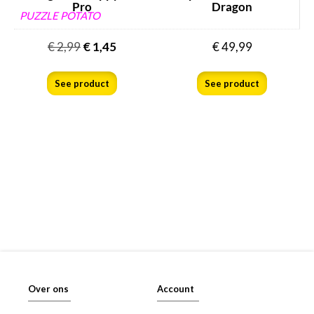
Pro
Dragon
PUZZLE POTATO
€
2,99
€
1,45
€
49,99
See product
See product
Over ons
Account