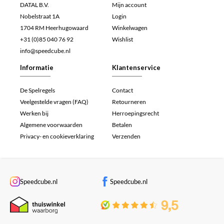
DATAL B.V.
Mijn account
Nobelstraat 1A
Login
1704 RM Heerhugowaard
Winkelwagen
+31 (0)85 040 76 92
Wishlist
info@speedcube.nl
Informatie
Klantenservice
De Spelregels
Contact
Veelgestelde vragen (FAQ)
Retourneren
Werken bij
Herroepingsrecht
Algemene voorwaarden
Betalen
Privacy- en cookieverklaring
Verzenden
Speedcube.nl
Speedcube.nl