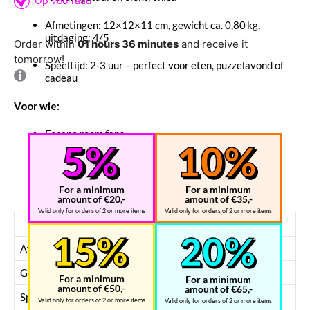
Afmetingen: 12×12×11 cm, gewicht ca. 0,80 kg,
uitdaging: 4/5
Order within
01 hours 36 minutes
and receive it
tomorrow!
Speeltijd: 2‑3 uur – perfect voor eten, puzzelavond of
cadeau
Voor wie:
Escape room fans
Puzzel‑ en breinbrekers liefhebbers
For a minimum
For a minimum
Cadeauzoekenden die iets unieks willen
amount of €20,-
amount of €35,-
Valid only for orders of 2 or more items
Valid only for orders of 2 or more items
Eigenschap
Waarde
Afmetingen
12 × 12 × 11 cm
Gewicht
ca. 800 gram
For a minimum
For a minimum
amount of €50,-
amount of €65,-
Speeltijd
± 120–180 minuten
Valid only for orders of 2 or more items
Valid only for orders of 2 or more items