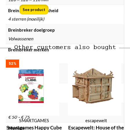
See product
Breinbreker moeilijkheid
4 sterren (moeilijk)
Breinbreker doelgroep
Volwassenen
Other customers also bought
Breinbreker merken
Puzzle Potato
52%
Breinbreker materiaal
Hout, Kunststof
Breinbreker doolhof
Ja
Breinbreker prijsklasse
€ 50 – € 75
SMARTGAMES
escapewelt
Smartgames Happy Cube
Escapewelt: House of the
Merken