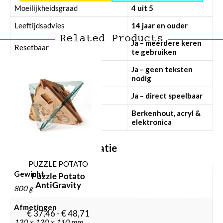
Moeilijkheidsgraad
4 uit 5
Leeftijdsadvies
14 jaar en ouder
Related Products
Ja – meerdere keren
Resetbaar
te gebruiken
Ja – geen teksten
Taalonafhankelijk
nodig
Geassembleerd
Ja – direct speelbaar
Berkenhout, acryl &
Materiaal
elektronica
Aanvullende informatie
PUZZLE POTATO
Gewicht
Puzzle Potato
AntiGravity
800 g
Afmetingen
€
37,46
-
€
48,71
120 × 120 × 110 mm