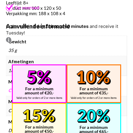
Leeftijd: 8+
Product mm: 100 x 120 x 50
Verpakking mm: 188 x 108 x 4
Aanvullende informatie
Order within
1 day 21 hours 40 minutes
and receive it
Tuesday!
Gewicht
35 g
Afmetingen
188 × 108 × 4 mm
Merken
For a minimum
For a minimum
CUPUZ
amount of €20,-
amount of €35,-
Valid only for orders of 2 or more items
Valid only for orders of 2 or more items
Modelbouw merken
Cupuz
Modelbouw collectie
For a minimum
For a minimum
Dieren
amount of €50,-
amount of €65,-