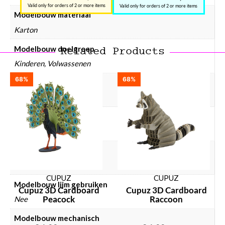
Valid only for orders of 2 or more items
Valid only for orders of 2 or more items
Modelbouw materiaal
Karton
Modelbouw doelgroep
Related Products
Kinderen, Volwassenen
68%
68%
Modelbouw dieren
Vogel
Modelbouw incl. lijm
Nee
Modelbouw incl. verf
Nee
CUPUZ
CUPUZ
Modelbouw lijm gebruiken
Cupuz 3D Cardboard
Cupuz 3D Cardboard
Peacock
Raccoon
Nee
Modelbouw mechanisch