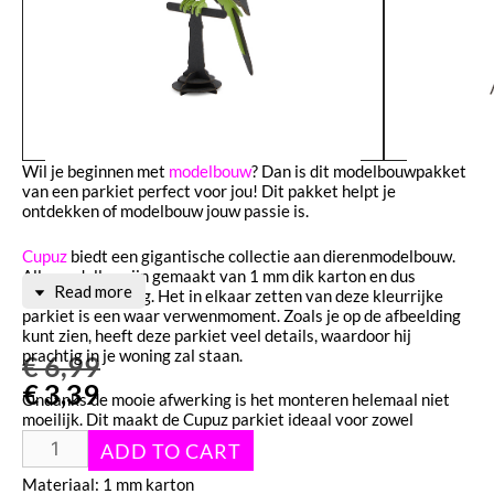
Wil je beginnen met
modelbouw
? Dan is dit modelbouwpakket
van een parkiet perfect voor jou! Dit pakket helpt je
ontdekken of modelbouw jouw passie is.
Cupuz
biedt een gigantische collectie aan dierenmodelbouw.
Alle modellen zijn gemaakt van 1 mm dik karton en dus
Read more
ontzettend stevig. Het in elkaar zetten van deze kleurrijke
parkiet is een waar verwenmoment. Zoals je op de afbeelding
kunt zien, heeft deze parkiet veel details, waardoor hij
prachtig in je woning zal staan.
€
6,99
€
3,39
Ondanks de mooie afwerking is het monteren helemaal niet
moeilijk. Dit maakt de Cupuz parkiet ideaal voor zowel
beginners als ervaren bouwers.
Materiaal: 1 mm karton