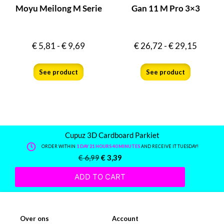
Moyu Meilong M Serie
Gan 11 M Pro 3×3
€
5,81
-
€
9,69
€
26,72
-
€
29,15
See product
See product
Cupuz 3D Cardboard Parkiet
ORDER WITHIN
1 DAY 21 HOURS 40 MINUTES
AND RECEIVE IT TUESDAY!
€
6,99
€
3,39
ADD TO CART
Over ons
Account