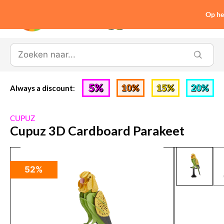
Op he
0
Always a discount
:
CUPUZ
Cupuz 3D Cardboard Parakeet
52%