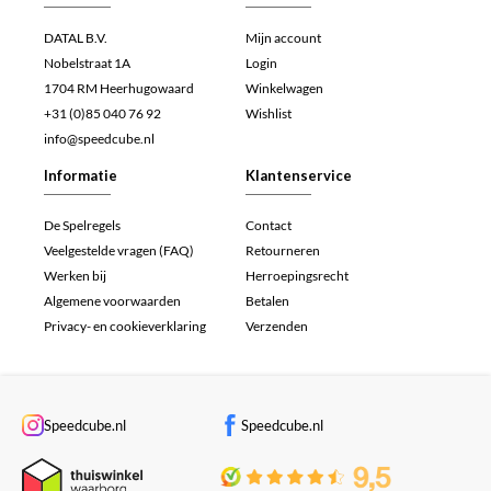
DATAL B.V.
Mijn account
Nobelstraat 1A
Login
1704 RM Heerhugowaard
Winkelwagen
+31 (0)85 040 76 92
Wishlist
info@speedcube.nl
Informatie
Klantenservice
De Spelregels
Contact
Veelgestelde vragen (FAQ)
Retourneren
Werken bij
Herroepingsrecht
Algemene voorwaarden
Betalen
Privacy- en cookieverklaring
Verzenden
Speedcube.nl
Speedcube.nl