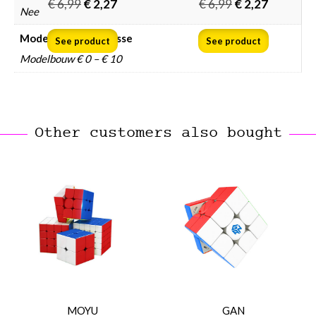
€
6,99
€
2,27
€
6,99
€
2,27
Nee
Modelbouw prijsklasse
See product
See product
Modelbouw € 0 – € 10
Other customers also bought
MOYU
GAN