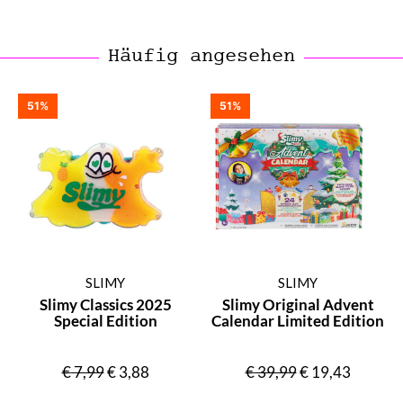
Häufig angesehen
51%
51%
SLIMY
SLIMY
Slimy Classics 2025
Slimy Original Advent
Special Edition
Calendar Limited Edition
€
7,99
€
3,88
€
39,99
€
19,43