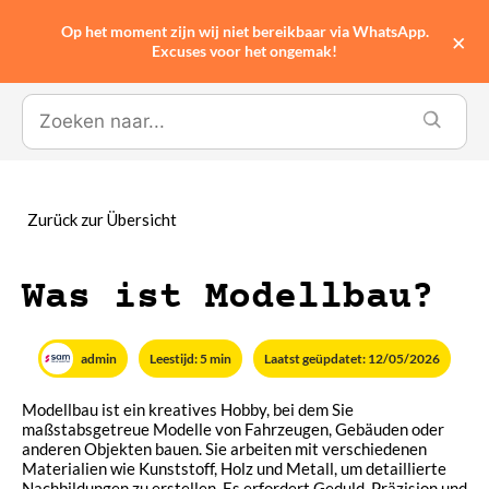
Op het moment zijn wij niet bereikbaar via WhatsApp.
0
×
Excuses voor het ongemak!
Was ist Modellbau?
admin
Leestijd: 5 min
Laatst geüpdatet: 12/05/2026
Modellbau ist ein kreatives Hobby, bei dem Sie
maßstabsgetreue Modelle von Fahrzeugen, Gebäuden oder
anderen Objekten bauen. Sie arbeiten mit verschiedenen
Materialien wie Kunststoff, Holz und Metall, um detaillierte
Nachbildungen zu erstellen. Es erfordert Geduld, Präzision und