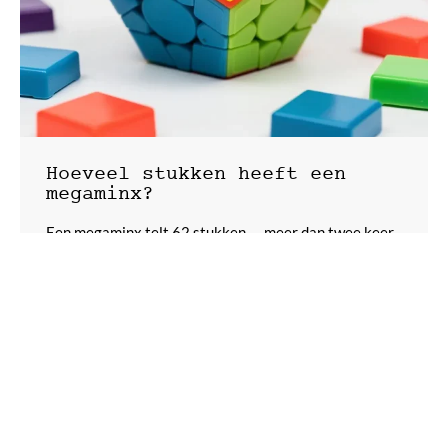
Hoeveel stukken heeft een
megaminx?
Een megaminx telt 62 stukken — meer dan twee keer
zoveel als een Rubik’s cube. Ontdek waarom.
SPEEDCUBES