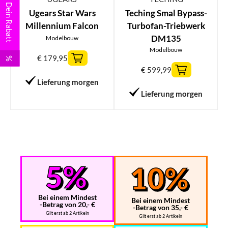
Dein Rabatt
Ugears Star Wars
Teching Smal Bypass-
Millennium Falcon
Turbofan-Triebwerk
DM135
Modelbouw
Modelbouw
€
179,95
%
€
599,99
Lieferung morgen
Lieferung morgen
Bei einem Mindest
Bei einem Mindest
-Betrag von 20,- €
-Betrag von 35,- €
Gilt erst ab 2 Artikeln
Gilt erst ab 2 Artikeln