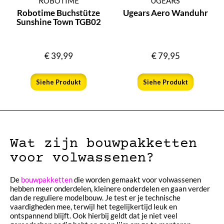
ROBOTIME
UGEARS
Robotime Buchstütze
Ugears Aero Wanduhr
Sunshine Town TGB02
€
39,99
€
79,95
Siehe Produkt
Siehe Produkt
Wat zijn bouwpakketten
voor volwassenen?
De
bouwpakketten
die worden gemaakt voor volwassenen
hebben meer onderdelen, kleinere onderdelen en gaan verder
dan de reguliere modelbouw. Je test er je technische
vaardigheden mee, terwijl het tegelijkertijd leuk en
ontspannend blijft. Ook hierbij geldt dat je niet veel