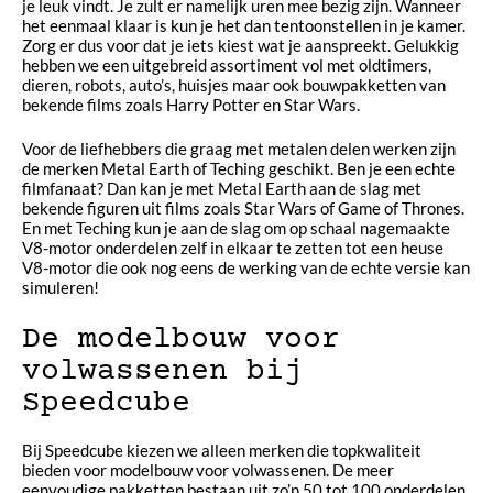
je leuk vindt. Je zult er namelijk uren mee bezig zijn. Wanneer
het eenmaal klaar is kun je het dan tentoonstellen in je kamer.
Zorg er dus voor dat je iets kiest wat je aanspreekt. Gelukkig
hebben we een uitgebreid assortiment vol met oldtimers,
dieren, robots, auto’s, huisjes maar ook bouwpakketten van
bekende films zoals Harry Potter en Star Wars.
Voor de liefhebbers die graag met metalen delen werken zijn
de merken Metal Earth of Teching geschikt. Ben je een echte
filmfanaat? Dan kan je met Metal Earth aan de slag met
bekende figuren uit films zoals Star Wars of Game of Thrones.
En met Teching kun je aan de slag om op schaal nagemaakte
V8-motor onderdelen zelf in elkaar te zetten tot een heuse
V8-motor die ook nog eens de werking van de echte versie kan
simuleren!
De modelbouw voor
volwassenen bij
Speedcube
Bij Speedcube kiezen we alleen merken die topkwaliteit
bieden voor modelbouw voor volwassenen. De meer
eenvoudige pakketten bestaan uit zo’n 50 tot 100 onderdelen