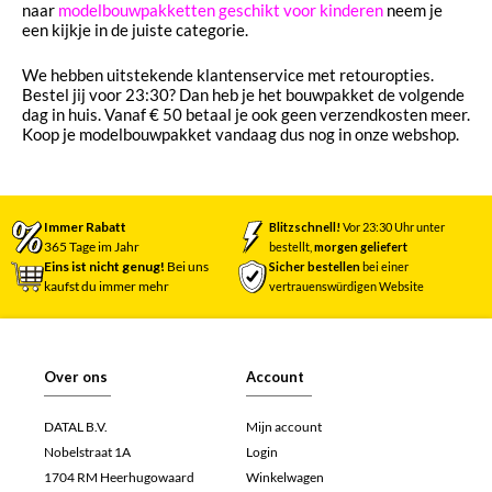
naar
modelbouwpakketten geschikt voor kinderen
neem je
een kijkje in de juiste categorie.
We hebben uitstekende klantenservice met retouropties.
Bestel jij voor 23:30? Dan heb je het bouwpakket de volgende
dag in huis. Vanaf € 50 betaal je ook geen verzendkosten meer.
Koop je modelbouwpakket vandaag dus nog in onze webshop.
Immer Rabatt
Blitzschnell!
Vor 23:30 Uhr unter
365 Tage im Jahr
bestellt,
morgen geliefert
Eins ist nicht genug!
Bei uns
Sicher bestellen
bei einer
kaufst du immer mehr
vertrauenswürdigen Website
Over ons
Account
DATAL B.V.
Mijn account
Nobelstraat 1A
Login
1704 RM Heerhugowaard
Winkelwagen