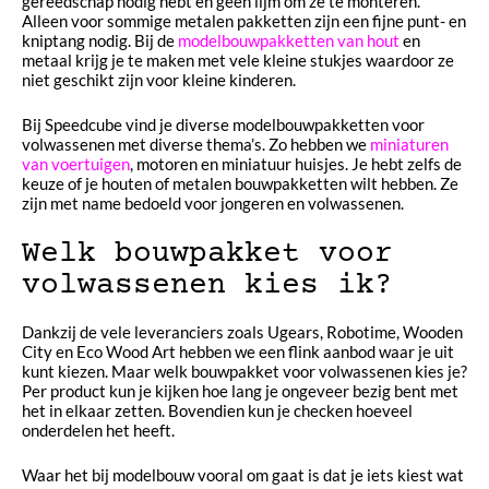
gereedschap nodig hebt en geen lijm om ze te monteren.
Alleen voor sommige metalen pakketten zijn een fijne punt- en
kniptang nodig. Bij de
modelbouwpakketten van hout
en
metaal krijg je te maken met vele kleine stukjes waardoor ze
niet geschikt zijn voor kleine kinderen.
Bij Speedcube vind je diverse modelbouwpakketten voor
volwassenen met diverse thema’s. Zo hebben we
miniaturen
van voertuigen
, motoren en miniatuur huisjes. Je hebt zelfs de
keuze of je houten of metalen bouwpakketten wilt hebben. Ze
zijn met name bedoeld voor jongeren en volwassenen.
Welk bouwpakket voor
volwassenen kies ik?
Dankzij de vele leveranciers zoals Ugears, Robotime, Wooden
City en Eco Wood Art hebben we een flink aanbod waar je uit
kunt kiezen. Maar welk bouwpakket voor volwassenen kies je?
Per product kun je kijken hoe lang je ongeveer bezig bent met
het in elkaar zetten. Bovendien kun je checken hoeveel
onderdelen het heeft.
Waar het bij modelbouw vooral om gaat is dat je iets kiest wat