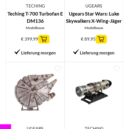
TECHING
UGEARS
Teching T-700 Turbofan E
Ugears Star Wars: Luke
DM136
Skywalkers X-Wing-Jäger
Modelbouw
Modelbouw
€
399,99
€
89,95
Lieferung morgen
Lieferung morgen
UGEARS
TECHING